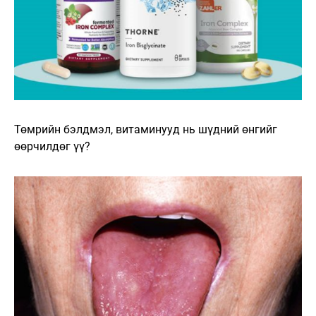
​​Төмрийн бэлдмэл, витаминууд нь шүдний өнгийг
өөрчилдөг үү?