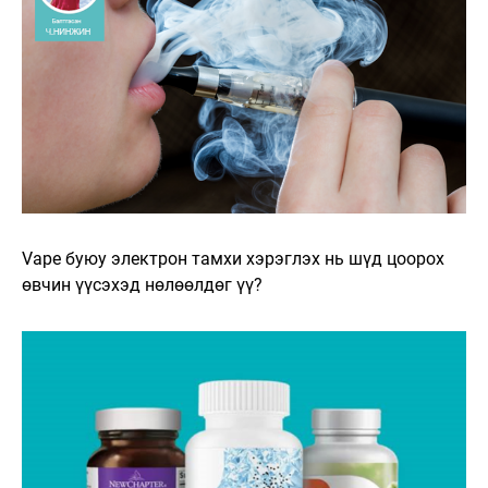
Vape буюу электрон тамхи хэрэглэх нь шүд цоорох
өвчин үүсэхэд нөлөөлдөг үү?