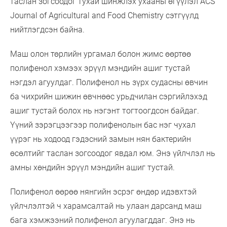
таслан зогсоодог тухай шинжлэх ухааны өгүүлэл ACS’
Journal of Agricultural and Food Chemistry сэтгүүлд
нийтлэгдсэн байна.
Маш олон төрлийн ургамал болон жимс өөртөө
полифенол хэмээх эрүүл мэндийн ашиг тустай
нэгдэл агуулдаг. Полифенол нь зүрх судасны өвчин
ба чихрийн шижин өвчнөөс урьдчилан сэргийлэхэд
ашиг тустай болох нь нэгэнт тогтоогдсон байдаг.
Үүний зэрэгцээгээр полифенолын бас нэг чухал
үүрэг нь ходоод гэдэсний замын нян бактерийн
өсөлтийг таслан зогсоодог явдал юм. Энэ үйлчлэл нь
амны хөндийн эрүүл мэндийн ашиг тустай.
Полифенол өөрөө нянгийн эсрэг өндөр идэвхтэй
үйлчлэлтэй ч харамсалтай нь улаан дарсанд маш
бага хэмжээний полифенол агуулагддаг. Энэ нь