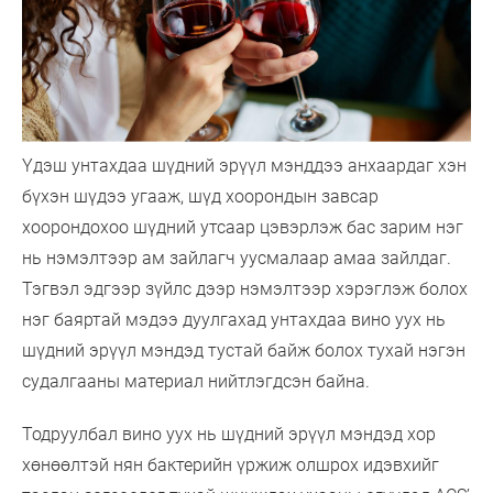
Үдэш унтахдаа шүдний эрүүл мэнддээ анхаардаг хэн
бүхэн шүдээ угааж, шүд хоорондын завсар
хоорондохоо шүдний утсаар цэвэрлэж бас зарим нэг
нь нэмэлтээр ам зайлагч уусмалаар амаа зайлдаг.
Тэгвэл эдгээр зүйлс дээр нэмэлтээр хэрэглэж болох
нэг баяртай мэдээ дуулгахад унтахдаа вино уух нь
шүдний эрүүл мэндэд тустай байж болох тухай нэгэн
судалгааны материал нийтлэгдсэн байна.
Тодруулбал вино уух нь шүдний эрүүл мэндэд хор
хөнөөлтэй нян бактерийн үржиж олшрох идэвхийг