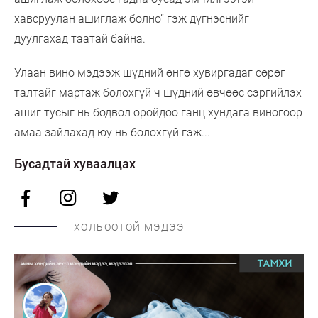
хавсруулан ашиглаж болно” гэж дүгнэснийг
дуулгахад таатай байна.
Улаан вино мэдээж шүдний өнгө хувиргадаг сөрөг
талтайг мартаж болохгүй ч шүдний өвчөөс сэргийлэх
ашиг тусыг нь бодвол оройдоо ганц хундага виногоор
амаа зайлахад юу нь болохгүй гэж...
Бусадтай хуваалцах
ХОЛБООТОЙ МЭДЭЭ