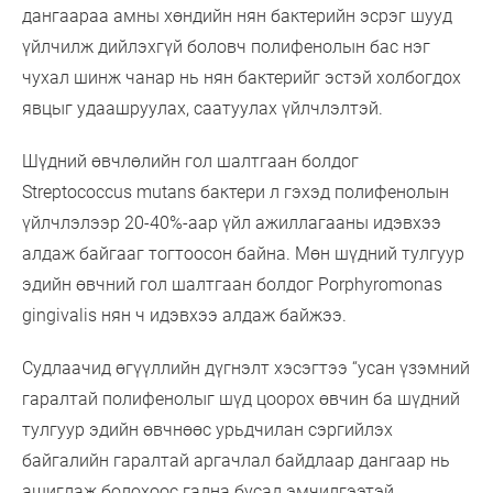
дангаараа амны хөндийн нян бактерийн эсрэг шууд
үйлчилж дийлэхгүй боловч полифенолын бас нэг
чухал шинж чанар нь нян бактерийг эстэй холбогдох
явцыг удаашруулах, саатуулах үйлчлэлтэй.
Шүдний өвчлөлийн гол шалтгаан болдог
Streptococcus mutans бактери л гэхэд полифенолын
үйлчлэлээр 20-40%-аар үйл ажиллагааны идэвхээ
алдаж байгааг тогтоосон байна. Мөн шүдний тулгуур
эдийн өвчний гол шалтгаан болдог Porphyromonas
gingivalis нян ч идэвхээ алдаж байжээ.
Судлаачид өгүүллийн дүгнэлт хэсэгтээ “усан үзэмний
гаралтай полифенолыг шүд цоорох өвчин ба шүдний
тулгуур эдийн өвчнөөс урьдчилан сэргийлэх
байгалийн гаралтай аргачлал байдлаар дангаар нь
ашиглаж болохоос гадна бусад эмчилгээтэй