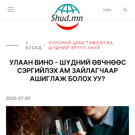
+
ХҮНСНИЙ ШИМ ТЭЖЭЭЛ БА
/
БУСАД
ШҮДНИЙ ЭРҮҮЛ АХУЙ
УЛААН ВИНО - ШҮДНИЙ ӨВЧНӨӨС
СЭРГИЙЛЭХ АМ ЗАЙЛАГЧААР
АШИГЛАЖ БОЛОХ УУ?
2020-07-20