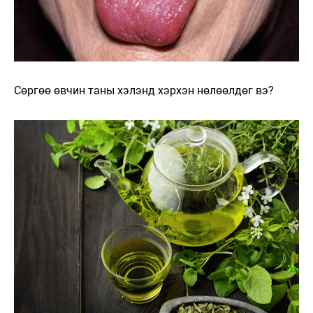
Сөргөө өвчин таны хэлэнд хэрхэн нөлөөлдөг вэ?