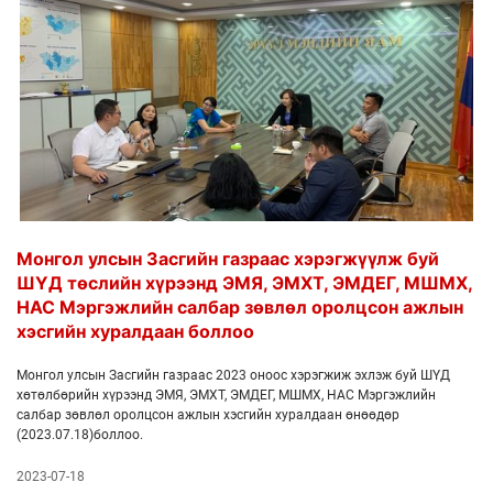
Монгол улсын Засгийн газраас хэрэгжүүлж буй
ШҮД төслийн хүрээнд ЭМЯ, ЭМХТ, ЭМДЕГ, МШМХ,
НАС Мэргэжлийн салбар зөвлөл оролцсон ажлын
хэсгийн хуралдаан боллоо
Монгол улсын Засгийн газраас 2023 оноос хэрэгжиж эхлэж буй ШҮД
хөтөлбөрийн хүрээнд ЭМЯ, ЭМХТ, ЭМДЕГ, МШМХ, НАС Мэргэжлийн
салбар зөвлөл оролцсон ажлын хэсгийн хуралдаан өнөөдөр
(2023.07.18)боллоо.
2023-07-18