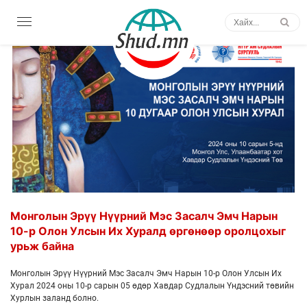
НҮҮР АМ СУДЛАЛ
Монголын Эрүү Нүүрний Мэс Засалч Эмч Нарын
10-р Олон Улсын Их Хуралд өргөнөөр оролцохыг
урьж байна
Монголын Эрүү Нүүрний Мэс Засалч Эмч Нарын 10-р Олон Улсын Их
Хурал 2024 оны 10-р сарын 05 өдөр Хавдар Судлалын Үндэсний төвийн
Хурлын заланд болно.