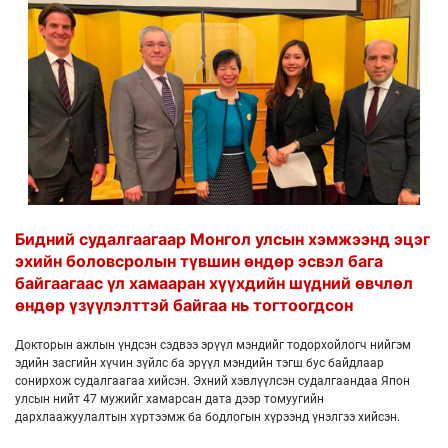
Бидний судалгаагаар Монгол улсын хэмжээнд эцэг
эхийн боловсролын түвшин өндөр эсвэл бага
байгаагаас үл хамааран хүүхдийн шүдний өвчлөл
өндөр үзүүлэлттэй байгаа нь тогтоогдсон
Докторын ажлын үндсэн сэдвээ эрүүл мэндийг тодорхойлогч нийгэм
эдийн засгийн хүчин зүйлс ба эрүүл мэндийн тэгш бус байдлаар
сонирхож судалгаагаа хийсэн. Эхний хэвлүүлсэн судалгаандаа Япон
улсын нийт 47 мужийг хамарсан дата дээр томуугийн
дархлаажуулалтын хүртээмж ба бодлогын хүрээнд үнэлгээ хийсэн.