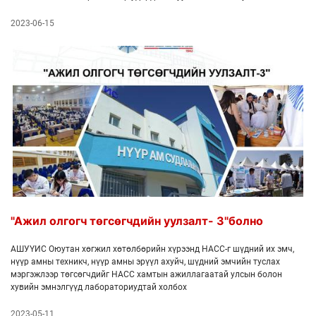
семинарт оролцохоор зорин ирсэн эмч нарт онол төдийгүй гар
дадлагын хичээл заасан бөгөөд гар дадлагын хичээлд Osstem Implant
2023-06-15
Course-ийн багийнхан хамтран оролцов. Семинараас гадна Солонгост
үйл ажиллагаа явуулж буй лаборатори, шүдний эмнэлгээр зочлох,
соёлын дурсгалт газруудаар аялах нь суралцагчдын хувьд цагийг үр
өгөөжтэй өнгөрөөх нөхцөлийг бүрдүүлж өгсөн. Осстем Монгол
компаний гүйцэтгэх захирал Бэ Хёнг Квон хойшид Монголын шүдний
эмнэлгийн салбарыг хөгжүүлэхийн тулд сургалт семинарыг тогтмол,
чанартай зохион байгуулах хүсэлтэй байгаагаа илэрхийллээ.
"Ажил олгогч төгсөгчдийн уулзалт- 3"болно
АШУҮИС Оюутан хөгжил хөтөлбөрийн хүрээнд НАСС-г шүдний их эмч,
нүүр амны техникч, нүүр амны эрүүл ахуйч, шүдний эмчийн туслах
мэргэжлээр төгсөгчдийг НАСС хамтын ажиллагаатай улсын болон
хувийн эмнэлгүүд лабораториудтай холбох
2023-05-11