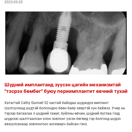
2023-03-20
Шүдний имплантанд зүүсэн цагийн механизмтай
"тэсрэх бөмбөг" буюу периимплантит өвчний тухай
Хатагтай Cathy Gunnell 52 настай байхдаа шүдэндээ имплант
суулгуулаад шүдтэй болсондоо бөөн баяр хөөртэй хүн байжээ. Учир нь
тэрээр багаасаа л шүдний гажиг, буйлны өвчин, шүдний буглаа гээд
шүднээс шалтгаалсан олон зовлонг үзсэн бөгөөд тэр болгонд шүдээ
авхуулсанаар зовлонгоос ангижирч байсан гэнэ.