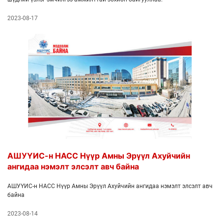
2023-08-17
АШУҮИС-н НАСС Нүүр Амны Эрүүл Ахуйчийн
ангидаа нэмэлт элсэлт авч байна
АШУҮИС-н НАСС Нүүр Амны Эрүүл Ахуйчийн ангидаа нэмэлт элсэлт авч
байна
2023-08-14