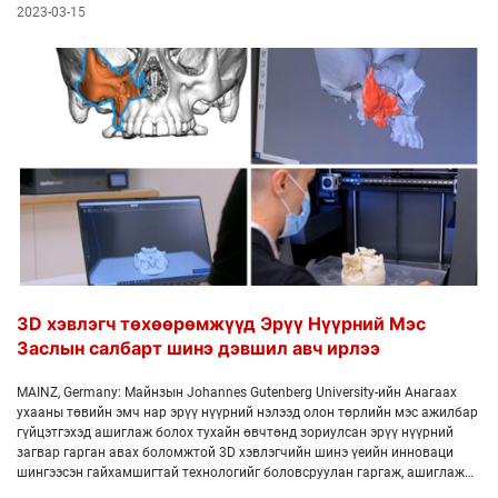
2023-03-15
3D хэвлэгч төхөөрөмжүүд Эрүү Нүүрний Мэс
Заслын салбарт шинэ дэвшил авч ирлээ
MAINZ, Germany: Майнзын Johannes Gutenberg University-ийн Анагаах
ухааны төвийн эмч нар эрүү нүүрний нэлээд олон төрлийн мэс ажилбар
гүйцэтгэхэд ашиглаж болох тухайн өвчтөнд зориулсан эрүү нүүрний
загвар гарган авах боломжтой 3D хэвлэгчийн шинэ үеийн инноваци
шингээсэн гайхамшигтай технологийг боловсруулан гаргаж, ашиглаж
эхлээд байна. Энэ шинэ төрлийн технологийг нөхөн сэргээх мэс засал