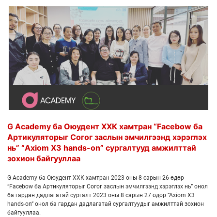
G Academy ба Оюудент ХХК хамтран “Facebow ба
Артикуляторыг Согог заслын эмчилгээнд хэрэглэх
нь” “Axiom X3 hands-on” сургалтууд амжилттай
зохион байгууллаа
G Academy ба Оюудент ХХК хамтран 2023 оны 8 сарын 26 өдөр
“Facebow ба Артикуляторыг Согог заслын эмчилгээнд хэрэглэх нь” онол
ба гардан дадлагатай сургалт 2023 оны 8 сарын 27 өдөр “Axiom X3
hands-on” онол ба гардан дадлагатай сургалтуудыг амжилттай зохион
байгууллаа.