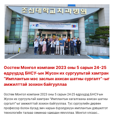
Осстем Монгол компани 2023 оны 5 сарын 24-25
өдрүүдэд БНСУ-ын Жусон их сургуультай хамтран
“Имплантын мэс заслын ахисан шатны сургалт”-ыг
амжилттай зохион байгууллаа
Осстем Монгол компани 2023 оны 5 сарын 24-25 өдрүүдэд БНСУ-ын
Жусон их сургуультай хамтран “Имплантын хагалгааны ахисан шатны
сургалт”-ыг амжилттай зохион байгууллаа. Тус сургуулийн дөрвөн
профессор болон бусад эмч нарын бүрэлдэхүүн имплантын дэвшилтэт
технологийн талаар семинар удирдан явууллаа. Монгол улсаас