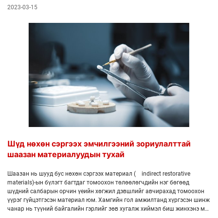
блон имплант судлалд ашиглах боломжтой бөгөөд анагаах ухааны
2023-03-15
эмчилгээний нарийвчилалыг улам сайжруулан бловсронгуй болгож өгч
байгаа гэнэ.
Шүд нөхөн сэргээх эмчилгээний зориулалттай
шаазан материалуудын тухай
Шаазан нь шууд бус нөхөн сэргээх материал ( indirect restorative
materials)-ын бүлэгт багтдаг томоохон төлөөлөгчдийн нэг бөгөөд
шүдний салбарын орчин үеийн хөгжил дэвшлийг авчирахад томоохон
үүрэг гүйцэтгэсэн материал юм. Хамгийн гол амжилтанд хүргэсэн шинж
чанар нь түүний байгалийн гэрлийг зөв хугалж хиймэл биш жинхэнэ мэт
харагддаг гоо үзэмж төгс байдал юм.