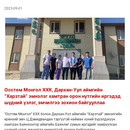
2023-09-01
Осстем Монгол ХХК, Дархан-Уул аймгийн
“Харзтай” эмнэлэг хамтран орон нутгийн иргэдэд
шүдний үзлэг, эмчилгээ зохион байгууллаа
“Осстем Монгол” ХХК болон Дархан-Уул аймгийн “Харзтай” эмнэлгийн
ерөнхий эмч Ц.Дэмидвандан тэргүүтэй найман хүний бүрэлдэхүүн
хамтран Баянхонгор аймгийн Баянлиг сумын иргэдийг хамруулсан
шүдний үзлэг эмчилгээ амжилттай зохион байгууллаа.