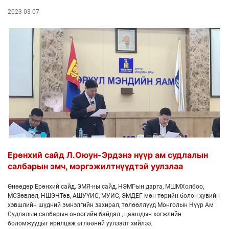
2023-03-07
Ерөнхий сайд Л.Оюун-Эрдэнэ нүүр ам судлалын
салбарын эмч, мэргэжилтнүүдтэй уулзлаа
Өнөөдөр Ерөнхий сайд, ЭМЯ-ны сайд, НЭМГ-ын дарга, МШМХолбоо,
МСЗөвлөл, НШЭНТөв, АШУҮИС, МУИС, ЭМДЕГ мөн төрийн болон хувийн
хэвшлийн шүдний эмнэлгийн захирал, төлөөллүүд Монголын Нүүр Ам
Судлалын салбарын өнөөгийн байдал , цаашдын хөгжлийн
боломжуудыг ярилцаж өглөөний уулзалт хийлээ.