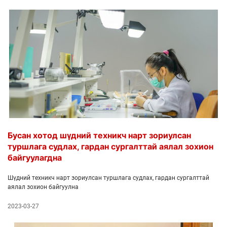
Бусан хотод шүдний техникч нарт зориулсан
туршлага судлах, гардан сургалттай аялал зохион
байгуулагдна
Шүдний техникч нарт зориулсан туршлага судлах, гардан сургалттай
аялал зохион байгуулна
2023-03-27