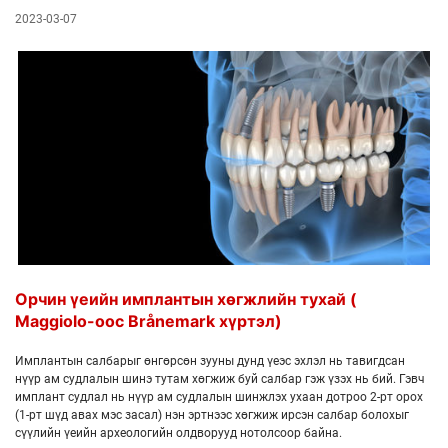
2023-03-07
Орчин үеийн имплантын хөгжлийн тухай (
Maggiolo-оос Brånemark хүртэл)
Имплантын салбарыг өнгөрсөн зууны дунд үеэс эхлэл нь тавигдсан
нүүр ам судлалын шинэ тутам хөгжиж буй салбар гэж үзэх нь бий. Гэвч
имплант судлал нь нүүр ам судлалын шинжлэх ухаан дотроо 2-рт орох
(1-рт шүд авах мэс засал) нэн эртнээс хөгжиж ирсэн салбар болохыг
сүүлийн үеийн археологийн олдворууд нотолсоор байна.