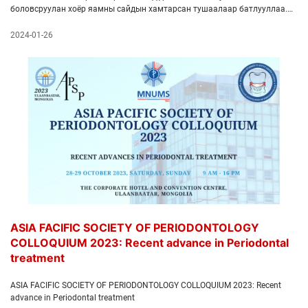
боловсруулан хоёр яамны сайдын хамтарсан тушаалаар батлууллаа.
Энэхүү төлөвлөгөөний үндсэн зорилго нь Амны хөндийн эрүүл мэндийн
эрсдэлт хүчин зүйлсийг бууруулан, урьдчилан сэргийлэлт, эрүүл
2024-01-26
мэндийн тусламж үйлчилгээг сайжруулах амны хөндийн эмгэгийг
бууруулахад оршино.
ASIA FACIFIC SOCIETY OF PERIODONTOLOGY
COLLOQUIUM 2023: Recent advance in Periodontal
treatment
ASIA FACIFIC SOCIETY OF PERIODONTOLOGY COLLOQUIUM 2023: Recent
advance in Periodontal treatment