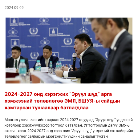
2024-09-09
2024-2027 онд хэрэгжих “Эрүүл шүд” арга
хэмжээний төлөвлөгөө ЭМЯ, БШУЯ-ы сайдын
хамтарсан тушаалаар батлагдлаа
Монгол улсын засгийн газраас 2024-2027 онуудад “Эрүүл шүд” үндэсний
хөтөлбөр хэрэгжүүлэхээр тогтоол баталсан. Уг тогтоолын дагуу ЭМЯ-ы
ажлын хэсэг 2024-2027 онд хэрэгжих “Эрүүл шүд” үндэсний хөтөлбөрийн
төлөвлөгөөг салбарын мэргэжилтнүүдийн саналыг тусган