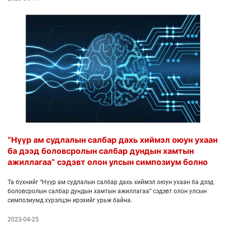
“Нүүр ам судлалын салбар дахь хиймэл оюун ухаан
ба дээд боловсролын салбар дундын хамтын
ажиллагаа” сэдэвт олон улсын симпозиум болно
Та бүхнийг “Нүүр ам судлалын салбар дахь хиймэл оюун ухаан ба дээд
боловсролын салбар дундын хамтын ажиллагаа” сэдэвт олон улсын
симпозиумд хүрэлцэн ирэхийг урьж байна.
2023-04-25