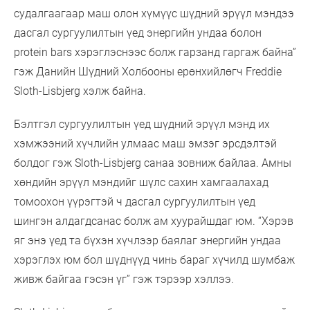
судалгаагаар маш олон хүмүүс шүдний эрүүл мэндээ
дасгал сургуулилтын үед энергийн ундаа болон
protein bars хэрэглэснээс болж гарзанд гаргаж байна”
гэж Данийн Шүдний Холбооны ерөнхийлөгч Freddie
Sloth-Lisbjerg хэлж байна.
Бэлтгэл сургуулилтын үед шүдний эрүүл мэнд их
хэмжээний хүчлийн улмаас маш эмзэг эрсдэлтэй
болдог гэж Sloth-Lisbjerg санаа зовниж байлаа. Амны
хөндийн эрүүл мэндийг шүлс сахин хамгаалахад
томоохон үүрэгтэй ч дасгал сургуулилтын үед
шингэн алдагдсанас болж ам хуурайшдаг юм. “Хэрэв
яг энэ үед та бүхэн хүчлээр баялаг энергийн ундаа
хэрэглэх юм бол шүднүүд чинь бараг хүчилд шумбаж
живж байгаа гэсэн үг” гэж тэрээр хэллээ.