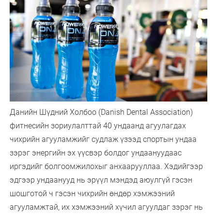
Данийн Шүдний Холбоо (Danish Dental Association)
фитнесийн зориулалттай 40 ундаанд агуулагдах
чихрийн агууламжийг судлаж үзээд спортын ундаа
зэрэг энергийн эх үүсвэр болдог ундаануудаас
иргэдийг болгоомжилохыг анхаарууллаа. Хэдийгээр
эдгээр ундаанууд нь эрүүл мэндэд аюулгүй гэсэн
шошготой ч гэсэн чихрийн өндөр хэмжээний
агууламжтай, их хэмжээний хүчил агуулдаг зэрэг нь