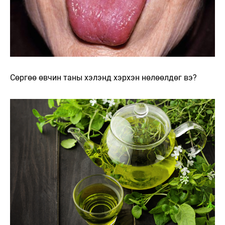
Сөргөө өвчин таны хэлэнд хэрхэн нөлөөлдөг вэ?