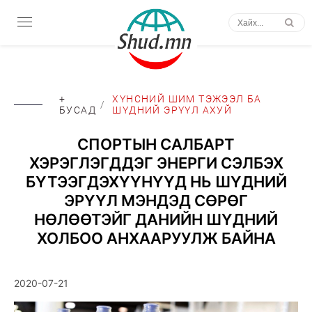
+
ХҮНСНИЙ ШИМ ТЭЖЭЭЛ БА
/
БУСАД
ШҮДНИЙ ЭРҮҮЛ АХУЙ
СПОРТЫН САЛБАРТ
ХЭРЭГЛЭГДДЭГ ЭНЕРГИ СЭЛБЭХ
БҮТЭЭГДЭХҮҮНҮҮД НЬ ШҮДНИЙ
ЭРҮҮЛ МЭНДЭД СӨРӨГ
НӨЛӨӨТЭЙГ ДАНИЙН ШҮДНИЙ
ХОЛБОО АНХААРУУЛЖ БАЙНА
2020-07-21