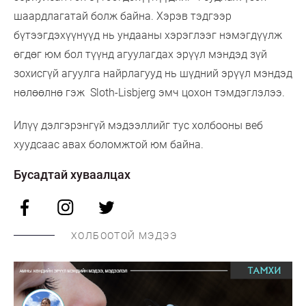
шаардлагатай болж байна. Хэрэв тэдгээр
бүтээгдэхүүнүүд нь ундааны хэрэглээг нэмэгдүүлж
өгдөг юм бол түүнд агуулагдах эрүүл мэндэд зүй
зохисгүй агуулга найрлагууд нь шүдний эрүүл мэндэд
нөлөөлнө гэж Sloth-Lisbjerg эмч цохон тэмдэглэлээ.
Илүү дэлгэрэнгүй мэдээллийг тус холбооны веб
хуудсаас авах боломжтой юм байна.
Бусадтай хуваалцах
ХОЛБООТОЙ МЭДЭЭ