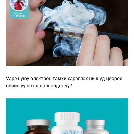
Vape буюу электрон тамхи хэрэглэх нь шүд цоорох
өвчин үүсэхэд нөлөөлдөг үү?