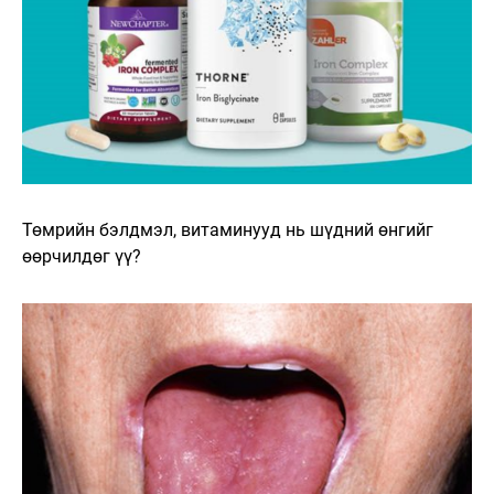
​​Төмрийн бэлдмэл, витаминууд нь шүдний өнгийг
өөрчилдөг үү?