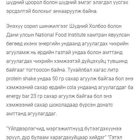
шүдний цоорол болон шүдний эмгэг элэгдэл үүсгэх
эрсдэлтэй болохыг анхааруулж байна.
Энэхүү сорил шинжилгээг Шүдний Холбоо болон
Дани улсын National Food Institute хамтран явуулсан
бөгөөд ихэнх энергийн ундаанд агуулагдах чихрийн
агууламж нь ердийн газтай ундаа болон амттанд
агуулагдах чихрийн хэмжээтэй дүйцэхүйц түвшинд
байгааг тогтоосон байна. Тухайлбал хагас литр
protein shake ундаа 50 гр сахар агуулж байгаа бол энэ
хэмжээний сахар ердийн cola ундаанд агуулагддаг ба
energy bar 23 гр сахар агуулж байгаа бол энэ
хэмжээний сахар шоколадаар бүрсэн донатс
амттанд агуулагддаг.
“Үйлдвэрлэгчид, мэргэжилтнүүд бүтээгдэхүүнээ
эрүүл, дур булаам харагдахуйцаар хийдэг” “Гэтэл