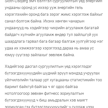
Sloth-Lisbjerg эмч бэлтгэл сургуулилтын үед энергийн
ундааны оронд ус ихээр ууж энергийн гель
хэрэглэхийн оронд бага зэрэг жимс хэрэглэж байхыг
санал болгож байна. Ихэнх хөнгөн чанарын
ундаанууд нь хэдийгээр чихрийн агууламж багатай
байдагч хүлчийн агууламж өндөр тул зайлшгүй уух
шаардлага гарвал бага багаар балгаж уулгүйгээр нэг
удаа их хэмжээгээр хэрэглээд дараа нь амаа ус
юмуу сүүгээр зайлахыг зөвлөж байна.
Хэдийгээр дасгал сургуулилтын үед хэрэглэдэг
бүтээгдэхүүнүүдийн шүдний эрүүл мэндэд учруулах
үйлчилэлийн талаар урт хугацааны статистикийн тоо
баримт байхгүй байгаа ч яг одоо байгаа
нотолгоогоор зөвхөн фитнесс зориулалтын
бүтээгдэхүүнүүд ч биш амьдралын хэв маягт
зориулсан гэх бүтээгдэхүүнүүдийг ч судлаж үзэх