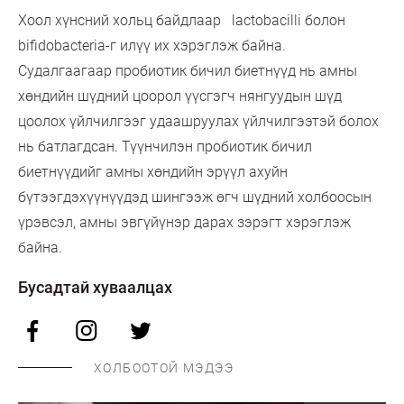
Хоол хүнсний хольц байдлаар lactobacilli болон
bifidobacteria-г илүү их хэрэглэж байна.
Судалгаагаар пробиотик бичил биетнүүд нь амны
хөндийн шүдний цоорол үүсгэгч нянгуудын шүд
цоолох үйлчилгээг удаашруулах үйлчилгээтэй болох
нь батлагдсан. Түүнчилэн пробиотик бичил
биетнүүдийг амны хөндийн эрүүл ахуйн
бүтээгдэхүүнүүдэд шингээж өгч шүдний холбоосын
үрэвсэл, амны эвгүйүнэр дарах зэрэгт хэрэглэж
байна.
Бусадтай хуваалцах
ХОЛБООТОЙ МЭДЭЭ