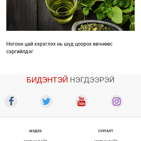
Ногоон цай хэрэглэх нь шүд цоорох өвчнөөс
сэргийлдэг
БИДЭНТЭЙ
НЭГДЭЭРЭЙ
МЭДЭЭ
СУРГАЛТ