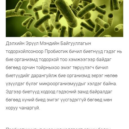
Дэлхийн Эрүүл Мэндийн Байгууллагын
тодорхойлсоноор Пробиотик бичил биетнүүд гэдэг нь
бие организмд тодорхой тоо хэмжээгээр байдаг
бөгөөд орчин тойрныхоо эмэг төрүүлэгч бичил
биетүүдийг дарангуйлж бие организмд эерэг нөлөө
үзүүлдэг бүлэг микроорганизмуудыг хэлдэг байна.
Эдгээр биетүүд ходоод гэдэсний замд байралдаг
бөгөөд хүний биед эмгэг үүсгэдэггүй бөгөөд мөн
хоруу чанаргүй.