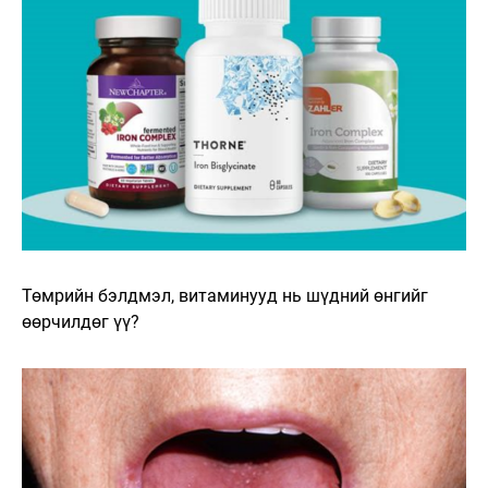
​​Төмрийн бэлдмэл, витаминууд нь шүдний өнгийг
өөрчилдөг үү?