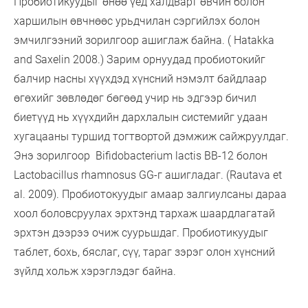
Пробиотикуудыг өнөө үед халдварт өвчин болон
харшилын өвчнөөс урьдчилан сэргийлэх болон
эмчилгээний зорилгоор ашиглаж байна. ( Hatakka
and Saxelin 2008.) Зарим орнуудад пробиотокийг
балчир насны хүүхдэд хүнсний нэмэлт байдлаар
өгөхийг зөвлөдөг бөгөөд учир нь эдгээр бичил
биетүүд нь хүүхдийн дархлалын системийг удаан
хугацааны туршид тогтвортой дэмжиж сайжруулдаг.
Энэ зорилгоор Bifidobacterium lactis BB-12 болон
Lactobacillus rhamnosus GG-г ашигладаг. (Rautava et
al. 2009). Пробиотокуудыг амаар залгиулсаны дараа
хоол боловсруулах эрхтэнд тархаж шаардлагатай
эрхтэн дээрээ очиж суурьшдаг. Пробиотикуудыг
таблет, бохь, бяслаг, сүү, тараг зэрэг олон хүнсний
зүйлд хольж хэрэглэдэг байна.