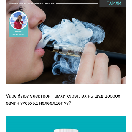
Vape буюу электрон тамхи хэрэглэх нь шүд цоорох
өвчин үүсэхэд нөлөөлдөг үү?