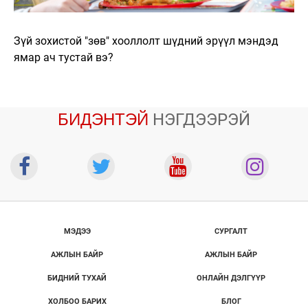
Зүй зохистой "зөв" хооллолт шүдний эрүүл мэндэд
ямар ач тустай вэ?
БИДЭНТЭЙ
НЭГДЭЭРЭЙ
МЭДЭЭ
СУРГАЛТ
АЖЛЫН БАЙР
АЖЛЫН БАЙР
БИДНИЙ ТУХАЙ
ОНЛАЙН ДЭЛГҮҮР
ХОЛБОО БАРИХ
БЛОГ