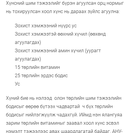
Хүнсний шим тэжээлийг бүрэн агуулсан орц нормыг
нь тохируулсан хоол хүнс нь дараах зүйлс агуулна:
Зохист хэмжээний нүүрс ус
Зохист хэмжээтэй өөхний хүчил (өөхөнд
агуулагдах)
Зохист хэмжээний амин хүчил (уурагт
агуулагдах)
15 төрлийн витамин
25 төрлийн эрдэс бодис
Ус
Хүний бие нь нэлээд олон төрлийн шим тэжээлийн
бодисыг өөрөө бүтээх чадвартай ч бүх төрлийн
бодисыг нийлэгжүүлж чадахгүй. Иймд нэн ялангуяа
зарим төрлийн витаминыг заавал хоол хүнс эсвэл
нэмэлт тэжээлээс авах шаардлагатай байдаг. АНУ-