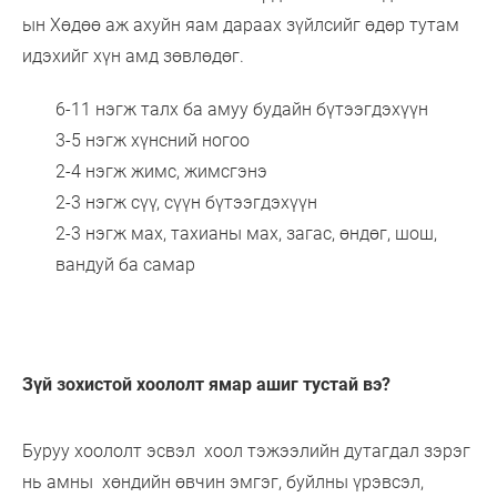
ын Хөдөө аж ахуйн яам дараах зүйлсийг өдөр тутам
идэхийг хүн амд зөвлөдөг.
6-11 нэгж талх ба амуу будайн бүтээгдэхүүн
3-5 нэгж хүнсний ногоо
2-4 нэгж жимс, жимсгэнэ
2-3 нэгж сүү, сүүн бүтээгдэхүүн
2-3 нэгж мах, тахианы мах, загас, өндөг, шош,
вандуй ба самар
Зүй зохистой хоололт ямар ашиг тустай вэ?
Буруу хоололт эсвэл хоол тэжээлийн дутагдал зэрэг
нь амны хөндийн өвчин эмгэг, буйлны үрэвсэл,