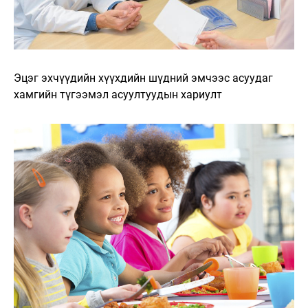
Эцэг эхчүүдийн хүүхдийн шүдний эмчээс асуудаг
хамгийн түгээмэл асуултуудын хариулт