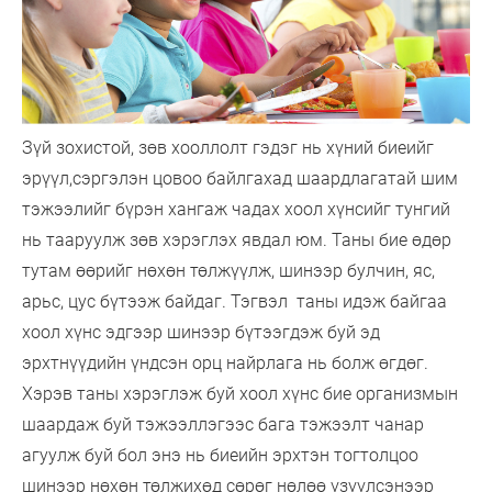
Зүй зохистой, зөв хооллолт гэдэг нь хүний биеийг
эрүүл,сэргэлэн цовоо байлгахад шаардлагатай шим
тэжээлийг бүрэн хангаж чадах хоол хүнсийг тунгий
нь тааруулж зөв хэрэглэх явдал юм. Таны бие өдөр
тутам өөрийг нөхөн төлжүүлж, шинээр булчин, яс,
арьс, цус бүтээж байдаг. Тэгвэл таны идэж байгаа
хоол хүнс эдгээр шинээр бүтээгдэж буй эд
эрхтнүүдийн үндсэн орц найрлага нь болж өгдөг.
Хэрэв таны хэрэглэж буй хоол хүнс бие организмын
шаардаж буй тэжээллэгээс бага тэжээлт чанар
агуулж буй бол энэ нь биеийн эрхтэн тогтолцоо
шинээр нөхөн төлжихөд сөрөг нөлөө үзүүлсэнээр