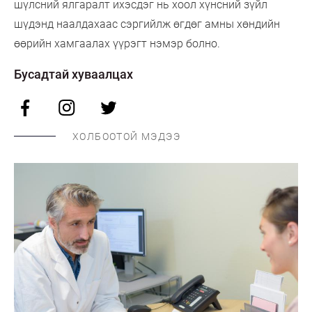
шүлсний ялгаралт ихэсдэг нь хоол хүнсний зүйл
шүдэнд наалдахаас сэргийлж өгдөг амны хөндийн
өөрийн хамгаалах үүрэгт нэмэр болно.
Бусадтай хуваалцах
ХОЛБООТОЙ МЭДЭЭ