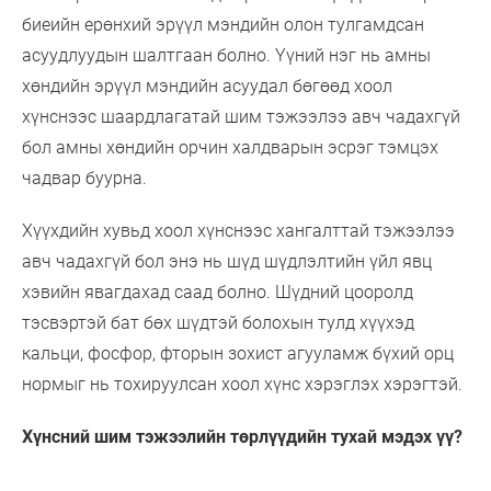
биеийн ерөнхий эрүүл мэндийн олон тулгамдсан
асуудлуудын шалтгаан болно. Үүний нэг нь амны
хөндийн эрүүл мэндийн асуудал бөгөөд хоол
хүнснээс шаардлагатай шим тэжээлээ авч чадахгүй
бол амны хөндийн орчин халдварын эсрэг тэмцэх
чадвар буурна.
Хүүхдийн хувьд хоол хүнснээс хангалттай тэжээлээ
авч чадахгүй бол энэ нь шүд шүдлэлтийн үйл явц
хэвийн явагдахад саад болно. Шүдний цооролд
тэсвэртэй бат бөх шүдтэй болохын тулд хүүхэд
кальци, фосфор, фторын зохист агууламж бүхий орц
нормыг нь тохируулсан хоол хүнс хэрэглэх хэрэгтэй.
Хүнсний шим тэжээлийн төрлүүдийн тухай мэдэх үү?