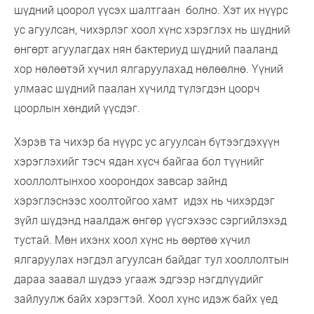
шүдний цоорол үүсэх шалтгаан болно. Хэт их нүүрс
ус агуулсан, чихэрлэг хоол хүнс хэрэглэх нь шүдний
өнгөрт агуулагдах нян бактериуд шүдний пааланд
хор нөлөөтэй хүчил ялгаруулахад нөлөөлнө. Үүний
улмаас шүдний паалан хүчилд түлэгдэн цоорч
цоорлын хөндий үүсдэг.
Хэрэв та чихэр ба нүүрс ус агуулсан бүтээгдэхүүн
хэрэглэхийг тэсч ядан хүсч байгаа бол түүнийг
хооллолтынхоо хоорондох завсар зайнд
хэрэглэснээс хоолтойгоо хамт идэх нь чихэрдэг
зүйл шүдэнд наалдаж өнгөр үүсгэхээс сэргийлэхэд
тустай. Мөн ихэнх хоол хүнс нь өөртөө хүчил
ялгаруулах нэгдэл агуулсан байдаг тул хооллолтын
дараа заавал шүдээ угааж эдгээр нэгдлүүдийг
зайлуулж байх хэрэгтэй. Хоол хүнс идэж байх үед