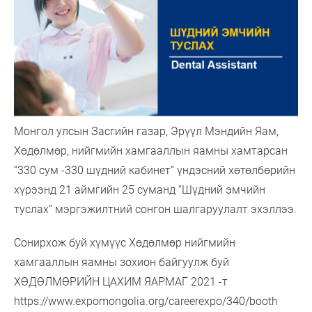
Монгол улсын Засгийн газар, Эрүүл Мэндийн Яам,
Хөдөлмөр, нийгмийн хамгааллын яамны хамтарсан
“330 сум -330 шүдний кабинет” үндэсний хөтөлбөрийн
хүрээнд 21 аймгийн 25 суманд “Шүдний эмчийн
туслах” мэргэжилтний сонгон шалгаруулалт эхэллээ.
Сонирхож буй хүмүүс Хөдөлмөр нийгмийн
хамгааллын яамны зохион байгуулж буй
ХӨДӨЛМӨРИЙН ЦАХИМ ЯАРМАГ 2021 -т
https://www.expomongolia.org/careerexpo/340/booth