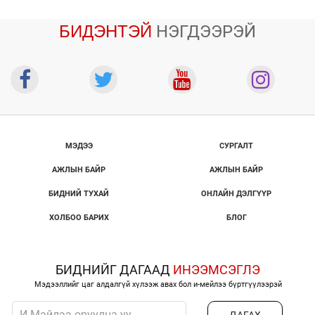
БИДЭНТЭЙ
НЭГДЭЭРЭЙ
МЭДЭЭ
СУРГАЛТ
АЖЛЫН БАЙР
АЖЛЫН БАЙР
БИДНИЙ ТУХАЙ
ОНЛАЙН ДЭЛГҮҮР
ХОЛБОО БАРИХ
БЛОГ
БИДНИЙГ ДАГААД
ИНЭЭМСЭГЛЭ
Мэдээллийг цаг алдалгүй хүлээж авах бол и-мейлээ бүртгүүлээрэй
ДАГАХ