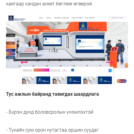
хаягаар хандан анкет бөглөж өгөөрэй.
Тус ажлын байранд тавигдах шаардлага
- Бүрэн дунд боловсролын үнэмлэхтэй
- Тухайн сум орон нутагтаа оршин суудаг