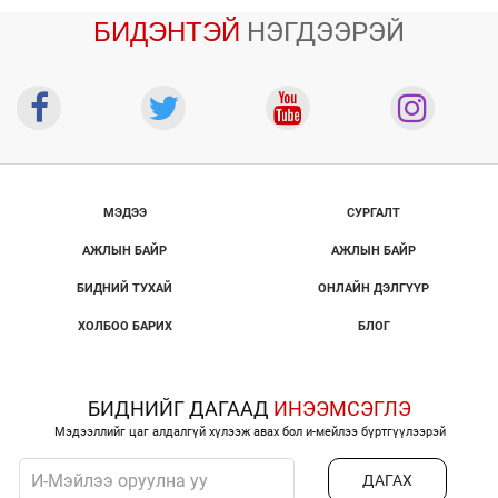
БИДЭНТЭЙ
НЭГДЭЭРЭЙ
МЭДЭЭ
СУРГАЛТ
АЖЛЫН БАЙР
АЖЛЫН БАЙР
БИДНИЙ ТУХАЙ
ОНЛАЙН ДЭЛГҮҮР
ХОЛБОО БАРИХ
БЛОГ
БИДНИЙГ ДАГААД
ИНЭЭМСЭГЛЭ
Мэдээллийг цаг алдалгүй хүлээж авах бол и-мейлээ бүртгүүлээрэй
ДАГАХ