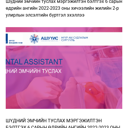
Шүдний эмчийн туслах мэргэжилтэн бэлтгэх 6 сарын
өдрийн ангийн 2022-2023 оны хичээлийн жилийн 2-р
улирлын элсэлтийн бүртгэл эхэллээ
ШҮДНИЙ ЭМЧИЙН ТУСЛАХ МЭРГЭЖИЛТЭН
БЭЛТГЭХ 6 САРЫН ӨДРИЙН АНГИЙН 2022-2023 ОНЫ