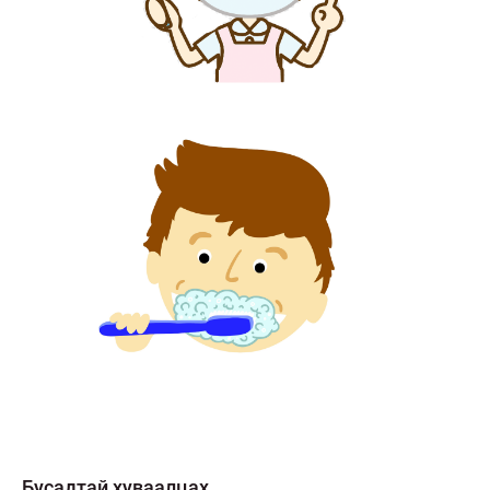
Бусадтай хуваалцах