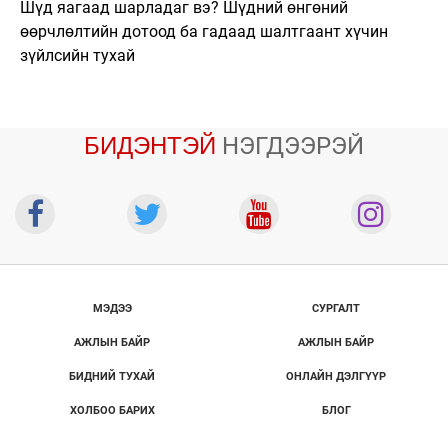
Шүд яагаад шарладаг вэ? Шүдний өнгөний
өөрчлөлтийн дотоод ба гадаад шалтгаант хүчин
зүйлсийн тухай
БИДЭНТЭЙ
НЭГДЭЭРЭЙ
МЭДЭЭ
СУРГАЛТ
АЖЛЫН БАЙР
АЖЛЫН БАЙР
БИДНИЙ ТУХАЙ
ОНЛАЙН ДЭЛГҮҮР
ХОЛБОО БАРИХ
БЛОГ