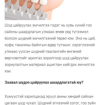
Шүд цайруулах эмчилгээ гэдэг нь хувь хүний гоо
сайхны шаардлагын улмаас өнөө үед түгээмэл
болсон шүдний эмчилгээний төрөл юм. Энэ нь цай,
кофе, тамхины байнгын өдөр тутмын хэрэглээний
улмаас үүссэн шүдний паалангийн өнгөний
өөрчлөлтийг арилгах зорилгоор шүд цайруулах
зориулалтын материал ашиглан хийгдэх эмчилгээ
юм.
Заавал шүдээ цайруулах шаардлагатай юу?
Хүмүүстэй харилцахад эрүүл амны хөндий сайхан
цагаан шүд чухал. Шүдний эгнээний согог, гоо зүйн