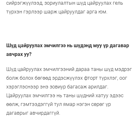
сийрэгжүүлээд, зориулалтын шүд цайруулах гель
түрхэн гэрлээр шарж цайруулдаг арга юм.
Шүд цайруулах эмчилгээ нь шүдэнд муу үр дагавар
авчрах уу?
Шүд цайруулах эмчилгээний дараа таны шүд мэдрэг
болж болох бөгөөд эрдэсжүүлэх фторт түрхлэг, оог
хэрэглэснээр энэ зовиур багасаж арилдаг.
Цайруулах эмчилгээ нь таны шүдний хатуу эдээс
өөлж, гэмтээдэггүй тул ямар нэгэн сөрөг үр
дагаврыг авчирдаггүй.