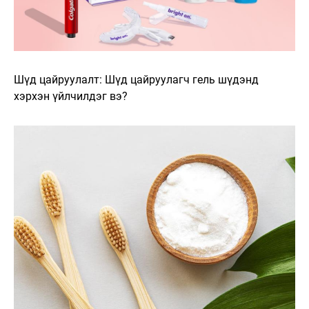
Шүд цайруулалт: Шүд цайруулагч гель шүдэнд
хэрхэн үйлчилдэг вэ?