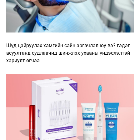
Шүд цайруулах хамгийн сайн аргачлал юу вэ? гэдэг
асуултанд судлаачид шинжлэх ухааны үндэслэлтэй
хариулт өгчээ