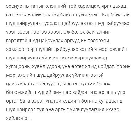
зовиур нь таныг олон нийттэй харилцах, ярилцахад
сэтгэл санааны таагүй байдал үүсгэдэг. Карбонатан
шүд цайруулах түрхлэг, цайруулах оо, шүд цайруулах
үзэг зэрэг гэртээ хэрэглэж болох байгалийн
гаралтай шүд цайруулах аргууд нь тодорхой
хэмжээгээр шүдийг цайруулах хэдий ч мэргэжлийн
шүд цайруулах үйлчилгээтэй харьцуулахад
хугацааны хувьд удаан, үнэ өртөг хямд байдаг. Харин
мэргэжлийн шүд цайруулах үйлчилгээтэй
цайруулалтаар эрүүл, цайрсан шүдтэй болох
боломжийг шүдний эмч нар хийдэг энэ арга нь үнэ
өртөг бага зэрэг үнэтэй хэдий ч богино хугацаанд
шүд цайрдаг тул энэ аргыг үйлчлүүлэгчид ихээр
хийлгэдэг.