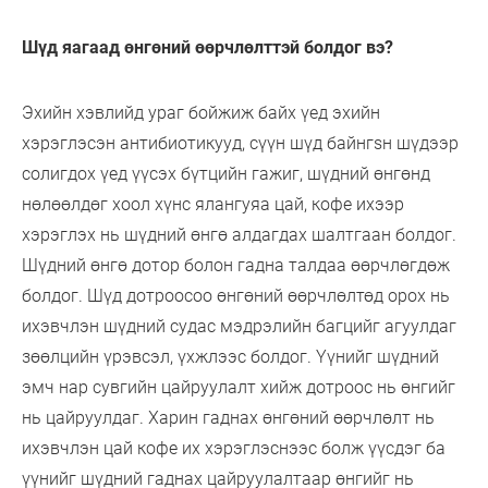
Шүд яагаад өнгөний өөрчлөлттэй болдог вэ?
Эхийн хэвлийд ураг бойжиж байх үед эхийн
хэрэглэсэн антибиотикууд, сүүн шүд байнгsн шүдээр
солигдох үед үүсэх бүтцийн гажиг, шүдний өнгөнд
нөлөөлдөг хоол хүнс ялангуяа цай, кофе ихээр
хэрэглэх нь шүдний өнгө алдагдах шалтгаан болдог.
Шүдний өнгө дотор болон гадна талдаа өөрчлөгдөж
болдог. Шүд дотроосоо өнгөний өөрчлөлтөд орох нь
ихэвчлэн шүдний судас мэдрэлийн багцийг агуулдаг
зөөлцийн үрэвсэл, үхжлээс болдог. Үүнийг шүдний
эмч нар сувгийн цайруулалт хийж дотроос нь өнгийг
нь цайруулдаг. Харин гаднах өнгөний өөрчлөлт нь
ихэвчлэн цай кофе их хэрэглэснээс болж үүсдэг ба
үүнийг шүдний гаднах цайруулалтаар өнгийг нь