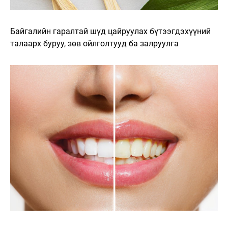
Байгалийн гаралтай шүд цайруулах бүтээгдэхүүний
талаарх буруу, зөв ойлголтууд ба залруулга