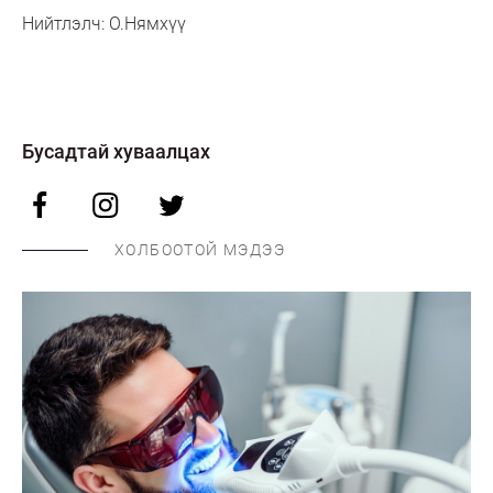
Нийтлэлч: О.Нямхүү
Бусадтай хуваалцах
ХОЛБООТОЙ МЭДЭЭ