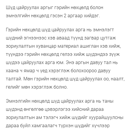
Шүд цайруулах аргыг гэрийн нөхцөлд болон
эмнэлгийн нөхцөлд гэсэн 2 аргаар хийдэг.
Гэрийн нөхцөлд шүд цайруулах арга нь эмнэлэгт
шүдний эгнээнээс хэв аваад түүнд загвар цутгаж
зориулалтын хуванцар материал ашиглан хэв хийж,
түүндээ гэрийн нөхцөлд гелээ хийж шүдэндээ зүүж
шүдээ цайруулах арга юм. Энэ аргын давуу тал нь
хаана ч ямар ч үед хэрэглэж болохоороо давуу
талтай. Мөн гэрийн нөхцөлд шүд цайруулах оо, наалт,
гелийг мөн хэрэглэж болно.
Эмнэлгийн нөхцөлд шүд цайруулах арга нь таны
шүдэнд өнгөлгөө цэвэрлэгээ хийсний дараа
зориулалтын ам тэлэгч хийж шүдийг хуурайшуулсны
дараа буйл хамгаалагч түрхэн шүдийг хүчлээр