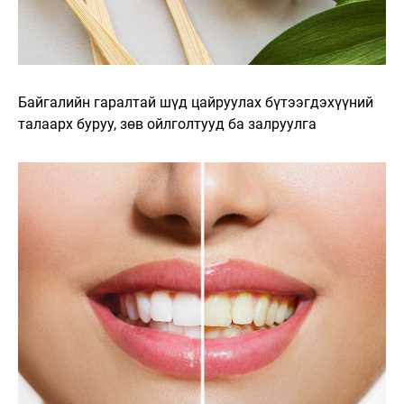
Байгалийн гаралтай шүд цайруулах бүтээгдэхүүний
талаарх буруу, зөв ойлголтууд ба залруулга