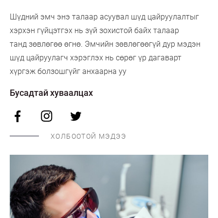
Шүдний эмч энэ талаар асуувал шүд цайруулалтыг
хэрхэн гүйцэтгэх нь зүй зохистой байх талаар
танд зөвлөгөө өгнө. Эмчийн зөвлөгөөгүй дур мэдэн
шүд цайруулагч хэрэглэх нь сөрөг үр дагаварт
хүргэж болзошгүйг анхаарна уу
Бусадтай хуваалцах
ХОЛБООТОЙ МЭДЭЭ