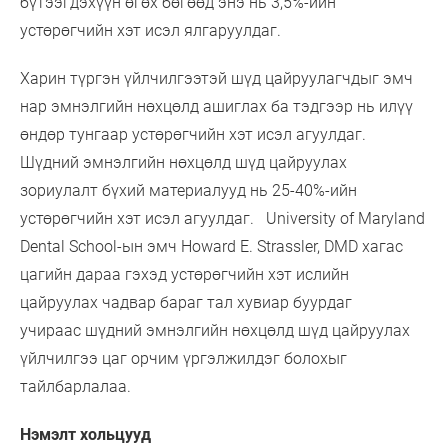
бүтээгдэхүүн өгөх бөгөөд энэ нь 3,5%-ийн
устөрөгчийн хэт исэл ялгаруулдаг.
Харин түргэн үйлчилгээтэй шүд цайруулагчдыг эмч
нар эмнэлгийн нөхцөлд ашиглах ба тэдгээр нь илүү
өндөр тунгаар устөрөгчийн хэт исэл агуулдаг.
Шүдний эмнэлгийн нөхцөлд шүд цайруулах
зориулалт бүхий материалууд нь 25-40%-ийн
устөрөгчийн хэт исэл агуулдаг. University of Maryland
Dental School-ын эмч Howard E. Strassler, DMD хагас
цагийн дараа гэхэд устөрөгчийн хэт ислийн
цайруулах чадвар бараг тал хувиар буурдаг
учираас шүдний эмнэлгийн нөхцөлд шүд цайруулах
үйлчилгээ цаг орчим үргэлжилдэг болохыг
тайлбарлалаа.
Нэмэлт хольцууд