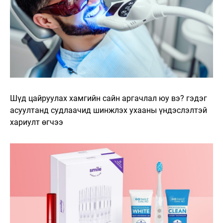
Шүд цайруулах хамгийн сайн аргачлал юу вэ? гэдэг
асуултанд судлаачид шинжлэх ухааны үндэслэлтэй
хариулт өгчээ