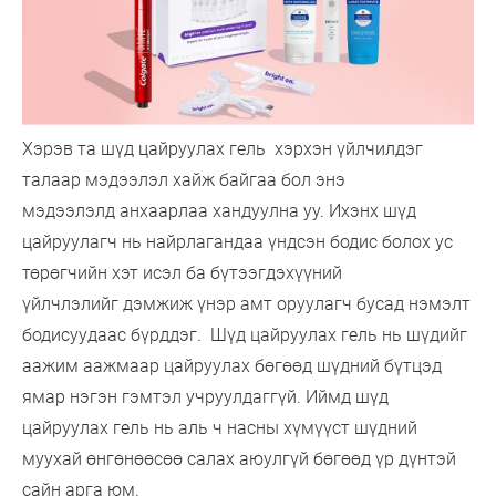
Хэрэв та шүд цайруулах гель хэрхэн үйлчилдэг
талаар мэдээлэл хайж байгаа бол энэ
мэдээлэлд анхаарлаа хандуулна уу. Ихэнх шүд
цайруулагч нь найрлагандаа үндсэн бодис болох ус
төрөгчийн хэт исэл ба бүтээгдэхүүний
үйлчлэлийг дэмжиж үнэр амт оруулагч бусад нэмэлт
бодисуудаас бүрддэг. Шүд цайруулах гель нь шүдийг
аажим аажмаар цайруулах бөгөөд шүдний бүтцэд
ямар нэгэн гэмтэл учруулдаггүй. Иймд шүд
цайруулах гель нь аль ч насны хүмүүст шүдний
муухай өнгөнөөсөө салах аюулгүй бөгөөд үр дүнтэй
сайн арга юм.