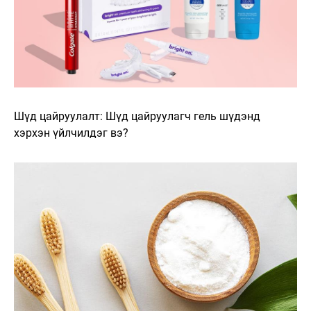
Шүд цайруулалт: Шүд цайруулагч гель шүдэнд
хэрхэн үйлчилдэг вэ?