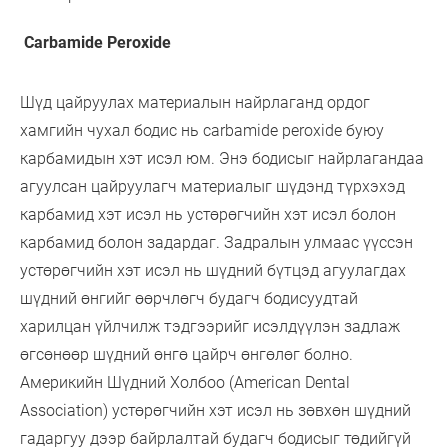
Carbamide Peroxide
Шүд цайруулах материалын найрлаганд ордог
хамгийн чухал бодис нь carbamide peroxide буюу
карбамидын хэт исэл юм. Энэ бодисыг найрлагандаа
агуулсан цайруулагч материалыг шүдэнд түрхэхэд
карбамид хэт исэл нь устөрөгчийн хэт исэл болон
карбамид болон задардаг. Задралын улмаас үүссэн
устөрөгчийн хэт исэл нь шүдний бүтцэд агуулагдах
шүдний өнгийг өөрчлөгч будагч бодисуудтай
харилцан үйлчилж тэдгээрийг исэлдүүлэн задлаж
өгсөнөөр шүдний өнгө цайрч өнгөлөг болно.
Америкийн Шүдний Холбоо (American Dental
Association) устөрөгчийн хэт исэл нь зөвхөн шүдний
гадаргуу дээр байрлалтай будагч бодисыг төдийгүй