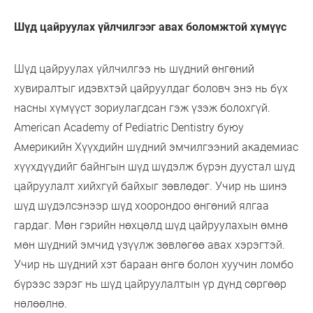
Шүд цайруулах үйлчилгээг авах боломжтой хүмүүс
Шүд цайруулах үйлчилгээ нь шүдний өнгөний
хувиралтыг идэвхтэй цайруулдаг боловч энэ нь бүх
насны хүмүүст зориулагдсан гэж үзэж болохгүй.
American Academy of Pediatric Dentistry буюу
Америкийн Хүүхдийн шүдний эмчилгээний академиас
хүүхдүүдийг байнгын шүд шүдэлж бүрэн дуустал шүд
цайруулалт хийхгүй байхыг зөвлөдөг. Учир нь шинэ
шүд шүдэлсэнээр шүд хоорондоо өнгөний ялгаа
гардаг. Мөн гэрийн нөхцөлд шүд цайруулахын өмнө
мөн шүдний эмчид үзүүлж зөвлөгөө авах хэрэгтэй.
Учир нь шүдний хэт бараан өнгө болон хуучин ломбо
бүрээс зэрэг нь шүд цайруулалтын үр дүнд сөргөөр
нөлөөлнө.