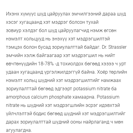
Ихэнх хүмүүс шүд цайруулах эмчилгээний дараа шүд
хэсэг хугацаанд хэт мэдрэг болсон тухай
зовиур хэлдэг бол шүд цайруулагчид нэмж өгсөн
нэмэлт хольцууд нь энэхүү хэт мэдрэгшилтэй
тэмцэх болон бусад зориулалттай байдаг. Dr. Strassler
эмчийн хэлж байгаагаар хэт мэдрэгшил нь нийт
өвчтөнүүдийн 18-78% -д тохиолдох бөгөөд хэзээ ч урт
удаан хугацаанд үргэлжилдэггүй байна. Хоёр төрлийн
нэмэлт хольц шүдний хэт мэдрэгшилтийг намжаах
зориулалттай бөгөөд эдгээрт potassium nitrate ба
amorphous calcium phosphate хамаарна. Potassium
nitrate нь шүдний хэт мэдрэгшлийн эсрэг идэвхтэй
үйлчлэлтэй бодис бөгөөд шүдний хэт мэдрэгшилтийг
дарах зориулалттай шүдний ооны найрлаганд ч мөн
агуулагдна.