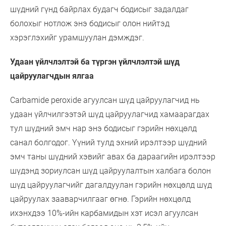
шүдний гүнд байрлах будагч бодисыг задалдаг
болохыг нотлож энэ бодисыг олон нийтэд
хэрэглэхийг урамшуулан дэмждэг.
Удаан үйлчлэлтэй ба түргэн үйлчлэлтэй шүд
цайруулагчдын ялгаа
Carbamide peroxide агуулсан шүд цайруулагчид нь
удаан үйлчилгээтэй шүд цайруулагчид хамаарагдах
тул шүдний эмч нар энэ бодисыг гэрийн нөхцөлд
санал болгодог. Үүний тулд эхний ирэлтээр шүдний
эмч таны шүдний хэвийг авах ба дараагийн ирэлтээр
шүдэнд зориулсан шүд цайруулалтын халбага болон
шүд цайруулагчийг дагалдуулан гэрийн нөхцөлд шүд
цайруулах зааварчилгааг өгнө. Гэрийн нөхцөлд
ихэнхдээ 10%-ийн карбамидын хэт исэл агуулсан