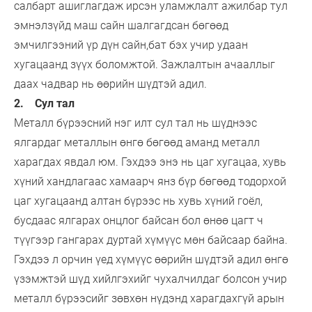
салбарт ашиглагдаж ирсэн уламжлалт ажилбар тул
эмнэлзүйд маш сайн шалгагдсан бөгөөд
эмчилгээний үр дүн сайн,бат бэх учир удаан
хугацаанд зүүх боломжтой. Зажлалтын ачааллыг
даах чадвар нь өөрийн шүдтэй адил.
2. Сул тал
Металл бүрээсний нэг илт сул тал нь шүднээс
ялгардаг металлын өнгө бөгөөд аманд металл
харагдах явдал юм. Гэхдээ энэ нь цаг хугацаа, хувь
хүний хандлагаас хамаарч янз бүр бөгөөд тодорхой
цаг хугацаанд алтан бүрээс нь хувь хүний гоёл,
бусдаас ялгарах онцлог байсан бол өнөө цагт ч
түүгээр гангарах дуртай хүмүүс мөн байсаар байна.
Гэхдээ л орчин үед хүмүүс өөрийн шүдтэй адил өнгө
үзэмжтэй шүд хийлгэхийг чухалчилдаг болсон учир
металл бүрээсийг зөвхөн нүдэнд харагдахгүй арын