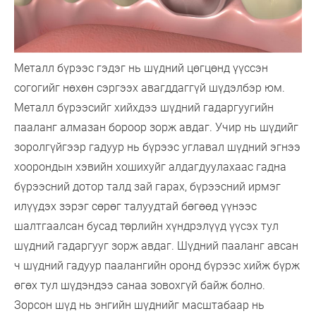
Металл бүрээс гэдэг нь шүдний цөгцөнд үүссэн
согогийг нөхөн сэргээх авагддаггүй шүдэлбэр юм.
Металл бүрээсийг хийхдээ шүдний гадаргуугийн
пааланг алмазан бороор зорж авдаг. Учир нь шүдийг
зоролгүйгээр гадуур нь бүрээс углавал шүдний эгнээ
хоорондын хэвийн хошихуйг алдагдуулахаас гадна
бүрээсний дотор талд зай гарах, бүрээсний ирмэг
илүүдэх зэрэг сөрөг талуудтай бөгөөд үүнээс
шалтгаалсан бусад төрлийн хүндрэлүүд үүсэх тул
шүдний гадаргууг зорж авдаг. Шүдний пааланг авсан
ч шүдний гадуур паалангийн оронд бүрээс хийж бүрж
өгөх тул шүдэндээ санаа зовохгүй байж болно.
Зорсон шүд нь энгийн шүднийг масштабаар нь