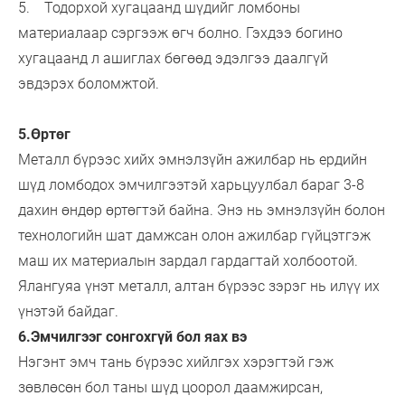
5. Тодорхой хугацаанд шүдийг ломбоны
материалаар сэргээж өгч болно. Гэхдээ богино
хугацаанд л ашиглах бөгөөд эдэлгээ даалгүй
эвдэрэх боломжтой.
5.Өртөг
Металл бүрээс хийх эмнэлзүйн ажилбар нь ердийн
шүд ломбодох эмчилгээтэй харьцуулбал бараг 3-8
дахин өндөр өртөгтэй байна. Энэ нь эмнэлзүйн болон
технологийн шат дамжсан олон ажилбар гүйцэтгэж
маш их материалын зардал гардагтай холбоотой.
Ялангуяа үнэт металл, алтан бүрээс зэрэг нь илүү их
үнэтэй байдаг.
6.Эмчилгээг сонгохгүй бол яах вэ
Нэгэнт эмч тань бүрээс хийлгэх хэрэгтэй гэж
зөвлөсөн бол таны шүд цоорол даамжирсан,