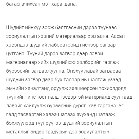
багасгачихсан мэт харагдана.
Шүдийг ийнхүү зорж бэлтгэсний дараа түүнээс
зориулалтын хэвний материалаар хэв авна. Авсан
хэвэндээ шүдний лабораторид гиспээр загвар
цутгана. Түүний дараа загвар дээр лавай
материалаар хийх шүднийхээ хэлбэрийг гаргаж
бүрээсийг загваржуулна. Энэхүү лавай загвараа
шүдний загвар дээр бүх талаар нь шалгаж үзээд
эмчийн хяналтанд оруулж зөвшөөрсөн тохиолдолд
түүнийг гипс төст галд тэсвэртэй материалд суулгаад
лавайг хайлуулж бүрээсний дүрст хэв гаргана. Уг
галд тэсвэртэй хэвээ шатаах зууханд шатааж
бэхжүүлээд түүнрүүгээ шүдний зориулалтын
металлыг өндөр градусын дор зориулалтын