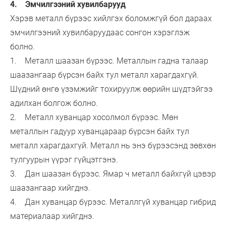
4. Эмчилгээний хувилбарууд
Хэрэв металл бүрээс хийлгэх боломжгүй бол дараах
эмчилгээний хувилбаруудаас сонгон хэрэглэж
болно.
1. Металл шаазан бүрээс. Металлын гадна талаар
шаазангаар бүрсэн байх тул металл харагдахгүй.
Шүдний өнгө үзэмжийг тохируулж өөрийн шүдтэйгээ
адилхан болгож болно.
2. Металл хуванцар хосолмол бүрээс. Мөн
металлын гадуур хуванцараар бүрсэн байх тул
металл харагдахгүй. Металл нь энэ бүрээсэнд зөвхөн
тулгуурын үүрэг гүйцэтгэнэ.
3. Дан шаазан бүрээс. Ямар ч металл байхгүй цэвэр
шаазангаар хийгднэ.
4. Дан хуванцар бүрээс. Металлгүй хуванцар гибрид
материалаар хийгднэ.