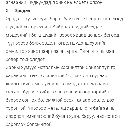
эгнээний шүднүүдэд л хийх нь элбэг болсон.
3. Эрсдэл
Эрсдэлт хүчин зүйл бараг байхгүй. Ховор тохиолдолд
шүдний дотор сувагт байрлах шүдний судас
мэдрэлийн багц шүдийг зорох явцад цочрох бөгөөд
түүнээсээ болж өвдөлт өгвөл шүдэнд сувгийн
эмчилгээ хийх шаардлага гарна. Гэвч энэ нь маш
ховор тохиолддог.
Зарим хүмүүс металлын харшилтай байдаг тул та
хэрэв ямар нэг харшилтай бол металл бүрээс
хийлгэхийн өмнө үүнийгээ эмчдээ хэлж заавал
металл бүрээс хийлгэх эсэх эсвэл өөр төрлийн
бүрээс сонгох боломжтой эсэх талаар зөвлөлдөх
хэрэгтэй. Үнэхээр металлд харшил өгч байгаа нь
илэрвэл эмчилгээний бусад хувилбаруудаас сонгон
хэрэглэх боломжтой.