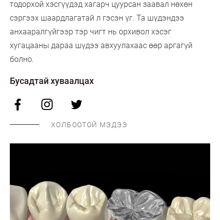
тодорхой хэсгүүдэд хагарч цуурсан заавал нөхөн
сэргээх шаардлагатай л гэсэн үг. Та шүдэндээ
анхааралгүйгээр тэр чигт нь орхивол хэсэг
хугацааны дараа шүдээ авхуулахаас өөр аргагүй
болно.
Бусадтай хуваалцах
ХОЛБООТОЙ МЭДЭЭ