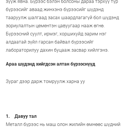
зүүж явна. Бүрээс бэлэн болсоны дараа тэрхүү түр
бүрээсийг аваад жинхэнэ бүрээсийг шүдэнд
тааруулж шалгаад засах шаардлагагүй бол шүдэнд
зориулалтын цементэн цавуугаар нааж өгнө.
Бүрээсний суулт, ирмэг, хоршихуйд зарим нэг
алдаатай зүйл гарсан байвал бүрээсийг
лабораторилуу дахин буцааж засвар хийлгэнэ.
Араа шүдэнд хийгдсэн алтан бүрээснүүд
Зураг дээр дарж томруулж харна уу
1. Давуу тал
Металл бүрээс нь маш олон жилийн өмнөөс шүдний