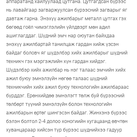
аппаратанд хайлуулаад цутгана. Цутгагдсан бүрээс
нь лавайгаар загваржуулсан бүрээсний загварыг яг
давтаж гарна. Энэхүү ажилбарыг металл цутгах гэх
бөгөөд гоёл чимэглэлийн үйлдвэрт мөн адил
ашиглагддаг. Шүдний эмч нар оюутан байхдаа
энэхүү ажилбартай танилцаж гардан хийж үзсэн
байдаг боловч яг шүдэлбэр хийх ажилбарыг шүдний
техникч гэх мэргэжлийн хүн гардан хийдэг.
Шүдэлбэр хийх ажилбар нь нэг талаас эмчийн хийх
ажил буюу эмнэлзүйн нөгөө талаас шүдний
техникчийн хийх ажил буюу технологийн ажилбараас
бүрддэг. Ерөнхийдөө эмнэлэгт төлж буй бүрээсний
төлбөрт түүний эмнэлзүйн болон технологийн
ажилбарын өртөг шингэсэн байдаг. Жинхэнэ бүрээс
бэлэн болтол 2-4 долоо хоногиийн хугацаанд өвчтөн
хуванцараар хийсэн түр бүрээс шүднийхээ гадуур