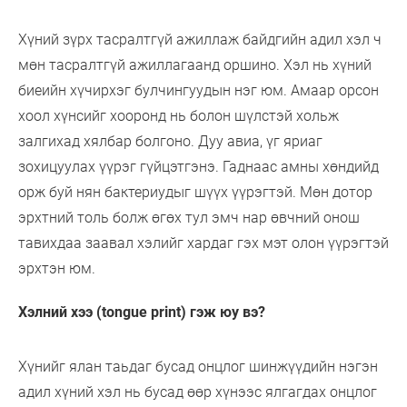
Хүний зүрх тасралтгүй ажиллаж байдгийн адил хэл ч
мөн тасралтгүй ажиллагаанд оршино. Хэл нь хүний
биеийн хүчирхэг булчингуудын нэг юм. Амаар орсон
хоол хүнсийг хооронд нь болон шүлстэй хольж
залгихад хялбар болгоно. Дуу авиа, үг яриаг
зохицуулах үүрэг гүйцэтгэнэ. Гаднаас амны хөндийд
орж буй нян бактериудыг шүүх үүрэгтэй. Мөн дотор
эрхтний толь болж өгөх тул эмч нар өвчний онош
тавихдаа заавал хэлийг хардаг гэх мэт олон үүрэгтэй
эрхтэн юм.
Хэлний хээ (tongue print) гэж юу вэ?
Хүнийг ялан таьдаг бусад онцлог шинжүүдийн нэгэн
адил хүний хэл нь бусад өөр хүнээс ялгагдах онцлог