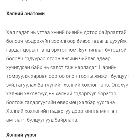
Хэлний анатоми
Хэл гэдэг нь угтаа хүний биеийн дотор байрлалтай
боловч мэдрэхүйн зорилгоор биеэс гадагш цухуйж
гардаг цорын ганц эрхтэн юм. Булчинлаг бүтэцтэй
боловч гадуураа ягаан өнгийн чийлэг эдээр
хучигдсан байх нь салст гэж нэрлэдэг. Нарийн
томруулж харвал өөртөө олон тооны жижиг булцуут
зүйл агуулах ба түүнийг хэлний хөхлөг гэнэ. Энэхүү
хэлний хөхлөгүүд нь хэлний гадаргууг барзгар
болгож гадаргуугийн өвөрмөц хэлбэр үүсгэнэ.
Хэлний хөхлөгийн гадаргуу дээр мянга мянган
амтлагч булцуунууд байрлана.
Хэлний үүрэг