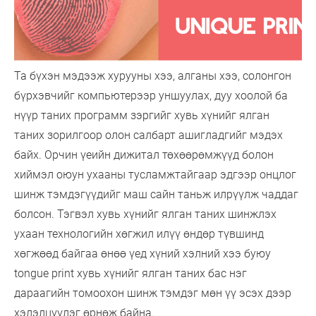
Та бүхэн мэдээж хурууны хээ, алганы хээ, солонгон
бүрхэвчийг компьютерээр уншуулах, дуу хоолой ба
нүүр таних программ зэргийг хувь хүнийг ялган
таних зорилгоор олон салбарт ашигладгийг мэдэх
байх. Орчин үеийн дижитал төхөөрөмжүүд болон
хиймэл оюун ухааны тусламжтайгаар эдгээр онцлог
шинж тэмдэгүүдийг маш сайн таньж илрүүлж чаддаг
болсон. Тэгвэл хувь хүнийг ялган таних шинжлэх
ухаан технологийн хөгжил илүү өндөр түвшинд
хөгжөөд байгаа өнөө үед хүний хэлний хээ буюу
tongue print хувь хүнийг ялган таних бас нэг
дараагийн томоохон шинж тэмдэг мөн үү эсэх дээр
хэлэлцүүлэг өрнөж байна.