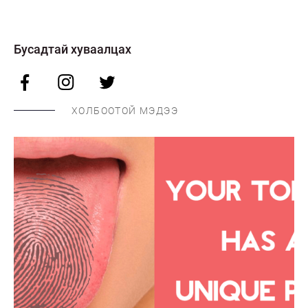
Бусадтай хуваалцах
ХОЛБООТОЙ МЭДЭЭ