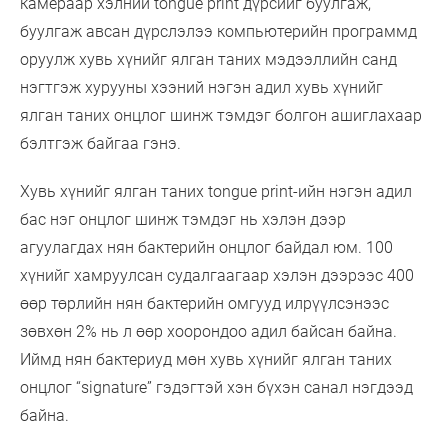
камераар хэлний tongue print дүрсийг буулгаж,
буулгаж авсан дүрслэлээ компьютерийн программд
оруулж хувь хүнийг ялган таних мэдээллийн санд
нэгтгэж хурууны хээний нэгэн адил хувь хүнийг
ялган таних онцлог шинж тэмдэг болгон ашиглахаар
бэлтгэж байгаа гэнэ.
Хувь хүнийг ялган таних tongue print-ийн нэгэн адил
бас нэг онцлог шинж тэмдэг нь хэлэн дээр
агуулагдах нян бактерийн онцлог байдал юм. 100
хүнийг хамруулсан судалгаагаар хэлэн дээрээс 400
өөр төрлийн нян бактерийн омгууд илрүүлсэнээс
зөвхөн 2% нь л өөр хоорондоо адил байсан байна.
Иймд нян бактериуд мөн хувь хүнийг ялган таних
онцлог “signature” гэдэгтэй хэн бүхэн санал нэгдээд
байна.