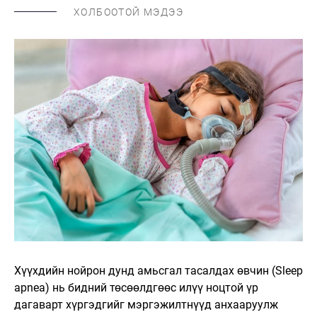
ХОЛБООТОЙ МЭДЭЭ
Хүүхдийн нойрон дунд амьсгал тасалдах өвчин (Sleep
apnea) нь бидний төсөөлдгөөс илүү ноцтой үр
дагаварт хүргэдгийг мэргэжилтнүүд анхааруулж