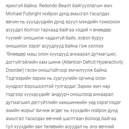
ярихгүй байна. Redondo Beach байгууллагын эмч
Michael Fulbright нойрон дунд амьсгал тасалдах
өвчин нь хүүхдүүдийн дунд эрүүл мэндийн томоохон
асуудал болтол тархаад байгаа хэдий ч өнөөдөр
түүнийг оношилж чадахгүй байх, эсвэл буруу
оношилох зэрэг асуудлууд байна гэж хэллээ.
“Өнөөдөр маш олон хүүхдүүд анхаарал дутмагшил,
дэггүйтэйлийн хам шинж (Attention Deficit Hyperactivity
Disorder) гэсэн оноштойгоор эмчилүүлж байна.
Тэдгээрийн зарим нь сургуулийн орчинд олон
хүндрэл бэрхшээлтэй тулгардаг.Зарим эмч нар
тэдгээр хүүхдүүдийг андуурч оношлоод анхаарал
дутмагшил дэггүйтлийн хамшинжийн үед хэрэглэдэг
эмийн жорыг бичиж өгдөг нь хүүхдийн нойрон дунд
амьсгал тасалдах өвчний шалтгаан болоод байгаа
тул хүүхдийн зан төлөвийн асуудал нь энэ өвчний