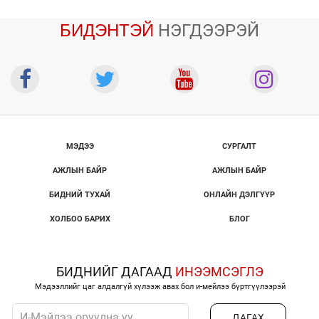
БИДЭНТЭЙ
НЭГДЭЭРЭЙ
МЭДЭЭ
СУРГАЛТ
АЖЛЫН БАЙР
АЖЛЫН БАЙР
БИДНИЙ ТУХАЙ
ОНЛАЙН ДЭЛГҮҮР
ХОЛБОО БАРИХ
БЛОГ
БИДНИЙГ ДАГААД
ИНЭЭМСЭГЛЭ
Мэдээллийг цаг алдалгүй хүлээж авах бол и-мейлээ бүртгүүлээрэй
ДАГАХ