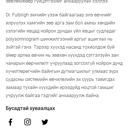
зөвлөмжөөр гүйцэтгэхийг анхааруулан хэллээ.
Dr. Fulbrigh эмчийн үзэж байгаагаар энэ өвчнийг
илрүүлэх хамгийн зөв арга зам бол амны хөндийн
үзлэгийн явцад нойрон дундах үйл явцыг судладаг
polysomnogram шинжилгээний аргыг ашиглах нь
зүйтэй гэнэ. Тэрээр хүүхэд насанд тохиолдож буй
sleep apnea өвчин нь зөвхөн хүүхдэд сэтгэлзүйн зан
чанарын өөрчилөлт учруулаад зогсохгүй нойрон дунд
хүчилтөрөгчийн байнгын дутмагшилыг улмаас зүрх
судасны системийн өвчилөлийн эх суурь тавигдах
замаар тухайн хүүхдийн ирээдүйд ноцтой гамшиг
учруулж байгаа гэдгийг анхааруулж байна.
Бусадтай хуваалцах