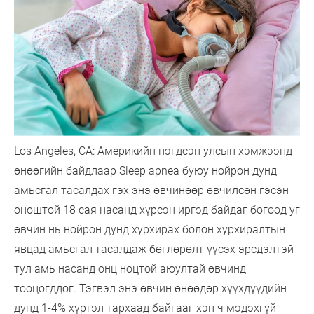
Los Angeles, CA: Америкийн нэгдсэн улсын хэмжээнд
өнөөгийн байдлаар Sleep apnea буюу нойрон дунд
амьсгал тасалдах гэх энэ өвчинөөр өвчилсөн гэсэн
оноштой 18 сая насанд хүрсэн иргэд байдаг бөгөөд уг
өвчин нь нойрон дунд хурхирах болон хурхиралтын
явцад амьсгал тасалдаж бөглөрөлт үүсэх эрсдэлтэй
тул амь насанд онц ноцтой аюултай өвчинд
тооцогддог. Тэгвэл энэ өвчин өнөөдөр хүүхдүүдийн
дунд 1-4% хүртэл тархаад байгааг хэн ч мэдэхгүй