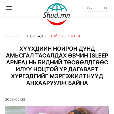
+ БУСАД
/
НОЙРНЫ ЭМГЭГ
ХҮҮХДИЙН НОЙРОН ДУНД
АМЬСГАЛ ТАСАЛДАХ ӨВЧИН (SLEEP
APNEA) НЬ БИДНИЙ ТӨСӨӨЛДГӨӨС
ИЛҮҮ НОЦТОЙ ҮР ДАГАВАРТ
ХҮРГЭДГИЙГ МЭРГЭЖИЛТНҮҮД
АНХААРУУЛЖ БАЙНА
2023-02-28