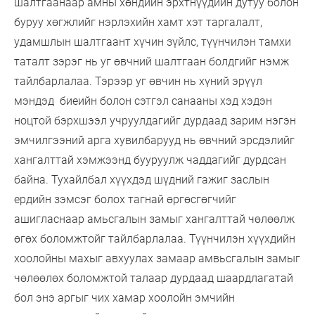
шалтгаанаар амны хөндийн эрхтнүүдийн дутуу болон
буруу хөгжлийг нэрлэхийн хамт хэт таргалалт,
удамшлын шалтгаант хүчин зүйлс, түүнчилэн тамхи
таталт зэрэг нь уг өвчний шалтгаан болдгийг нэмж
тайлбарлалаа. Тэрээр уг өвчин нь хүний эрүүл
мэндэд биеийн болон сэтгэл санааны хэд хэдэн
ноцтой бэрхшээл учруулдагийг дурдаад зарим нэгэн
эмчилгээний арга хувилбарууд нь өвчний эрсдэлийг
хангалттай хэмжээнд бууруулж чаддагийг дурдсан
байна. Тухайлбал хүүхдэд шүдний гажиг заслын
ердийн зэмсэг болох тагнай өргөсгөгчийг
ашигласнаар амьсгалын замыг хангалттай чөлөөлж
өгөх боломжтойг тайлбарлалаа. Түүнчилэн хүүхдийн
хоолойны махыг авхуулах замаар амвьсгалын замыг
чөлөөлөх боломжтой талаар дурдаад шаардлагатай
бол энэ аргыг чих хамар хоолойн эмчийн