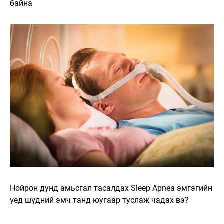
байна
Нойрон дунд амьсгал тасалдах Sleep Apnea эмгэгийн
үед шүдний эмч танд юугаар туслаж чадах вэ?