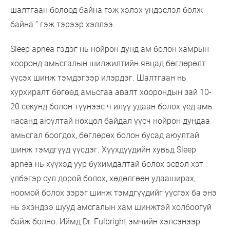
шалтгаан болоод байна гэж хэлэх үндэслэл болж
байна ” гэж тэрээр хэллээ.
Sleep apnea гэдэг нь нойрон дунд ам болон хамрын
хооронд амьсгалын шилжилтийн явцад бөглөрөлт
үүсэх шинж тэмдэгээр илэрдэг. Шалтгаан нь
хурхиралт бөгөөд амьсгаа авалт хоорондын зай 10-
20 секунд болон түүнээс ч илүү удаан болох үед амь
насанд аюултай нөхцөл байдал үүсч нойрон дундаа
амьсгал боогдох, бөглөрөх болон бусад аюултай
шинж тэмдгүүд үүсдэг. Хүүхдүүдийн хувьд Sleep
apnea нь хүүхэд уур бухимдалтай болох эсвэл хэт
үлбэгэр сул дорой болох, хөдөлгөөн удааширах,
ноомой болох зэрэг шинж тэмдгүүдийг үүсгэх ба энэ
нь эхэндээ шууд амсгалын хам шинжтэй холбоогүй
байж болно. Иймд Dr. Fulbright эмчийн хэлсэнээр