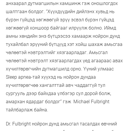
анхаарал дутмагшилын хамшинж гэж оношлогдох
шалтгаан болдог. “Хүүхдүүдийн дийлэнх хувьд нь
бүрэн гүйцэд хөгжөөгүй эрүү эсвэл бүрэн гүйцэд
хөгжөөгүй хоншоор байгааг илрүүлж болно. Иймд
амны хөндийн энэ бүтцээсээ хамаарж нойрон дунд
тухайлбал эрүүний бүтцүүд хэт хойш шахаж амьсгаа
чөлөөтэй нэвтрэлтийг хязгаарладаг. Амьсгал
чөлөөтэй нэвтрэлт хязгаарлагдах үед агаараас авах
хүчилтөрөгчийн дутмагшилд орно. Үүний улмаас
Sleep apnea-тай хүүхэд нь нойрон дундаа
хүчилтөрөгчөө хангалттай авч чаддаггүй тул
сургууль дээр байхдаа үлбэгэр сул дорой болж,
амархан ядардаг болдог” гэж Michael Fulbright
тайлбарлаж байна.
Dr. Fulbright нойрон дунд амьсгал тасалдах өвчний