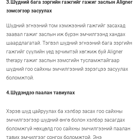
3.Шүдний бага зэргийн гажгийг гажиг заслын Aligner
зэмсэгээр засуулах
Шүдний эгнээний том хэмжээний гажгийг засахад
заавал гажиг заслын иж бүрэн эмчилгээнд хандах
шаардлагатай. Тэгвэл шүдний эгнээний бага зэргийн
гажгийг сүүлийн үед эрчимтэй хөгжиж буй Aligner
therapy гажиг заслын зэмсгийн тусламжтайгаар
шүдний гоо сайхны эмчилгээний зэрэгцээ засуулах
боломжтой.
4.Шүдэндээ паалан тавиулах
Хэрэв шүд цайруулах ба хэлбэр засах гоо сайхны
эмчилгээгээр шүдний өнгө болон хэлбэр засагдах
боломжгүй нөхцөлд гоо сайхны эмчилгээний паалан
тавих эмчилгээг сонгох боломжтой. Энэ