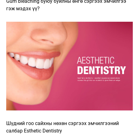
Gum bleaching буюу буйлны өнгө сэргээх эмчилгээ
гэж мэдэх үү?
Шүдний гоо сайхны нөхөн сэргээх эмчилгээний
салбар Esthetic Dentistry