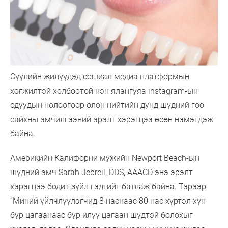
Сүүлийн жилүүдэд сошиал медиа платформын
хөгжилтэй холбоотой нэн ялангуяа instagram-ын
одуудын нөлөөгөөр олон нийтийн дунд шүдний гоо
сайхны эмчилгээний эрэлт хэрэгцээ өсөн нэмэгдэж
байна.
Америкийн Калифорни мужийн Newport Beach-ын
шүдний эмч Sarah Jebreil, DDS, AAACD энэ эрэлт
хэрэгцээ бодит зүйл гэдгийг батлаж байна. Тэрээр
“Миний үйлчлүүлэгчид 8 наснаас 80 нас хүртэл хүн
бүр цагаанаас бүр илүү цагаан шүдтэй болохыг