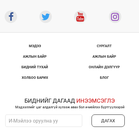
МЭДЭЭ
СУРГАЛТ
АЖЛЫН БАЙР
АЖЛЫН БАЙР
БИДНИЙ ТУХАЙ
ОНЛАЙН ДЭЛГҮҮР
ХОЛБОО БАРИХ
БЛОГ
БИДНИЙГ ДАГААД
ИНЭЭМСЭГЛЭ
Мэдээллийг цаг алдалгүй хүлээж авах бол и-мейлээ бүртгүүлээрэй
ДАГАХ