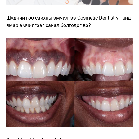
Шүдний гоо сайхны эмчилгээ Cosmetic Dentistry танд
ямар эмчилгээг санал болгодог вэ?