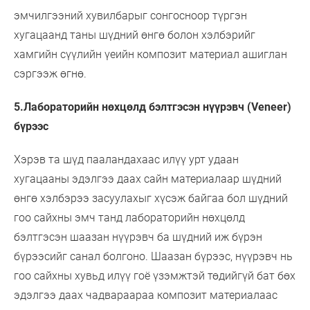
эмчилгээний хувилбарыг сонгосноор түргэн
хугацаанд таны шүдний өнгө болон хэлбэрийг
хамгийн сүүлийн үеийн композит материал ашиглан
сэргээж өгнө.
5.Лабораторийн нөхцөлд бэлтгэсэн нүүрэвч (Veneer)
бүрээс
Хэрэв та шүд пааландахаас илүү урт удаан
хугацааны эдэлгээ даах сайн материалаар шүдний
өнгө хэлбэрээ засуулахыг хүсэж байгаа бол шүдний
гоо сайхны эмч танд лабораторийн нөхцөлд
бэлтгэсэн шаазан нүүрэвч ба шүдний иж бүрэн
бүрээсийг санал болгоно. Шаазан бүрээс, нүүрэвч нь
гоо сайхны хувьд илүү гоё үзэмжтэй төдийгүй бат бөх
эдэлгээ даах чадвараараа композит материалаас