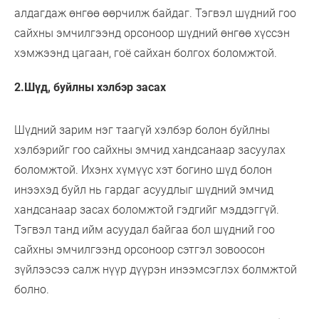
алдагдаж өнгөө өөрчилж байдаг. Тэгвэл шүдний гоо
сайхны эмчилгээнд орсоноор шүдний өнгөө хүссэн
хэмжээнд цагаан, гоё сайхан болгох боломжтой.
2.Шүд, буйлны хэлбэр засах
Шүдний зарим нэг таагүй хэлбэр болон буйлны
хэлбэрийг гоо сайхны эмчид хандсанаар засуулах
боломжтой. Ихэнх хүмүүс хэт богино шүд болон
инээхэд буйл нь гардаг асуудлыг шүдний эмчид
хандсанаар засах боломжтой гэдгийг мэддэггүй.
Тэгвэл танд ийм асуудал байгаа бол шүдний гоо
сайхны эмчилгээнд орсоноор сэтгэл зовоосон
зүйлээсээ салж нүүр дүүрэн инээмсэглэх болмжтой
болно.