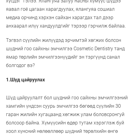
хүсдэг” гэлээ. Ялангуяа залуу насны хүмүүс шүдээ
яавал гоё цагаан харагдуулах, ялангуяа сошиал
медиа орчинд хэрхэн сайхан харагдах тал дээр
анхаарал илүү хандуулдгийг тэрээр гэрчилж байлаа.
Тэгвэл сүүлийн жилүүдэд эрчимтэй хөгжих болсон
шүдний гоо сайхны эмчилгээ Cosmetic Dentistry танд
ямар төрлийн эмчилгээнүүдийг эн тэргүүнд санал
болгодог вэ?
1.Шүд цайруулах
Шүд цайруулалт бол шүдний гоо сайхны эмчилгээний
хамгийн үндсэн суурь эмчилгээ бөгөөд сүүлийн 30
гаран жилийн хугацаанд хөгжиж улам боловсронгуй
болсоор байна. Хүмүүсийн өдөр тутам хэрэглэж буй
хоол хүнсний нөлөөллөөр шүдний төрөлхийн өнгө