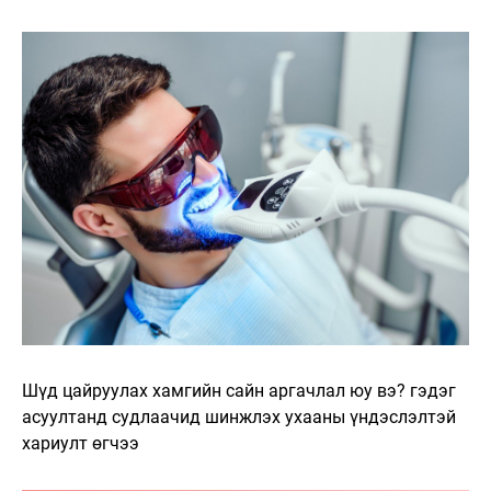
Шүд цайруулах хамгийн сайн аргачлал юу вэ? гэдэг
асуултанд судлаачид шинжлэх ухааны үндэслэлтэй
хариулт өгчээ