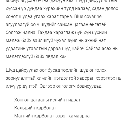
зориулагдсан бүтээгдэхүүн юм. Шүд цайруулалтын
хүссэн үр дүндээ хүрэхийн тулд нэлээд хэдэн долоо
хоног шүдээ угаах хэрэг гарна. Blue covarine
агуулаагүй оо ч шүдийг сайхан цагаан өнгөтэй
болгож чадна. Гэхдээ хэрэглэж буй хүн бүхний
мэдэж байх зайлшгүй чухал зүйл нь эхний нэг
удаагийн угаалтын дараа шүд цайрч байгаа эсэх нь
мэдэгдэхгүй байх явдал юм.
Шүд цайруулах оог бусад төрлийн шүд өнгөлөх
зориулалттай химийн нэгдэлтэй хавсран хэрэглэх нь
илүү үр дүнтэй. Эдгээр өнгөлөгч бодисуудад
Хөнгөн цагааны ислийн гидрат
Кальцийн карбонат
Магнийн карбонат зэрэг хамаарна