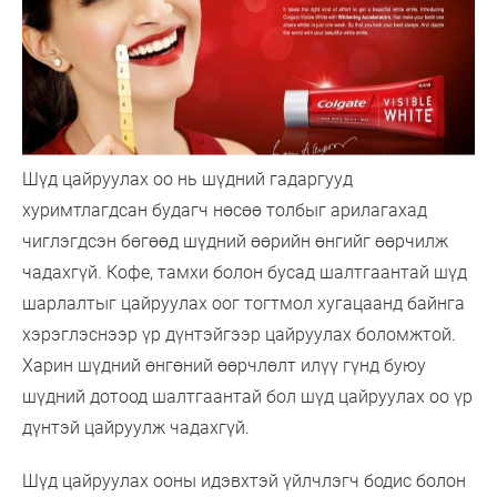
Шүд цайруулах оо нь шүдний гадаргууд
хуримтлагдсан будагч нөсөө толбыг арилагахад
чиглэгдсэн бөгөөд шүдний өөрийн өнгийг өөрчилж
чадахгүй. Кофе, тамхи болон бусад шалтгаантай шүд
шарлалтыг цайруулах оог тогтмол хугацаанд байнга
хэрэглэснээр үр дүнтэйгээр цайруулах боломжтой.
Харин шүдний өнгөний өөрчлөлт илүү гүнд буюу
шүдний дотоод шалтгаантай бол шүд цайруулах оо үр
дүнтэй цайруулж чадахгүй.
Шүд цайруулах ооны идэвхтэй үйлчлэгч бодис болон