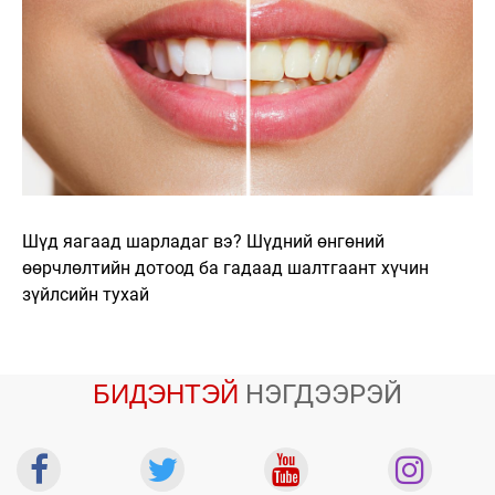
Шүд яагаад шарладаг вэ? Шүдний өнгөний
өөрчлөлтийн дотоод ба гадаад шалтгаант хүчин
зүйлсийн тухай
БИДЭНТЭЙ
НЭГДЭЭРЭЙ