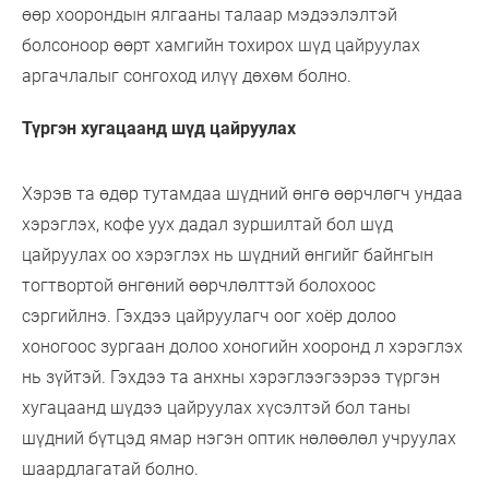
өөр хоорондын ялгааны талаар мэдээлэлтэй
болсоноор өөрт хамгийн тохирох шүд цайруулах
аргачлалыг сонгоход илүү дөхөм болно.
Түргэн хугацаанд шүд цайруулах
Хэрэв та өдөр тутамдаа шүдний өнгө өөрчлөгч ундаа
хэрэглэх, кофе уух дадал зуршилтай бол шүд
цайруулах оо хэрэглэх нь шүдний өнгийг байнгын
тогтвортой өнгөний өөрчлөлттэй болохоос
сэргийлнэ. Гэхдээ цайруулагч оог хоёр долоо
хоногоос зургаан долоо хоногийн хооронд л хэрэглэх
нь зүйтэй. Гэхдээ та анхны хэрэглээгээрээ түргэн
хугацаанд шүдээ цайруулах хүсэлтэй бол таны
шүдний бүтцэд ямар нэгэн оптик нөлөөлөл учруулах
шаардлагатай болно.