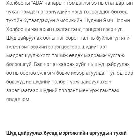
Холбооны “ADA” чанарын тэмдэглэгээ нь стандартын
чухал тэмдэглэгээнүүдийн нэгд тооцогддог бөгөөд
тухайн бүтээгдэхүүн Америкийн Шүдний Эмч Нарын
Холбооны чанарын шалгалтанд тэнцсэн гэсэн үг.
Шүд цайруулах ооны нэг сөрөг тал нь буйлыг үл ялиг
түлж гэмтээхийн зэрэгцээгээр шүдийг хэт
мэдрэгшүүлж хага ташиж өвдөх мэдрэмж үүсгэж
болзошгүй. Бас нэг анхаарах зүйл нь шүд цайруулах
оо нь өөртөө зүлгэгч бодис ихээр агуулдаг тул эдгээр
бодсууд нь шүдний толбыг үрж цайруулахын
зэрэгцээгээр шүдний пааланг мөн үрж гэмтээх
явдал юм.
Шүд цайруулах бусад мэргэжлийн аргуудын тухай