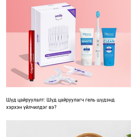
Шүд цайруулалт: Шүд цайруулагч гель шүдэнд
хэрхэн үйлчилдэг вэ?