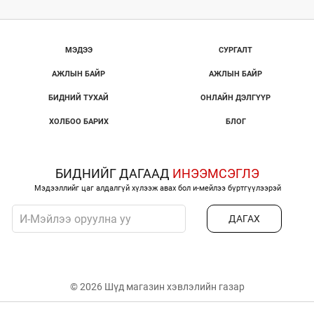
МЭДЭЭ
СУРГАЛТ
АЖЛЫН БАЙР
АЖЛЫН БАЙР
БИДНИЙ ТУХАЙ
ОНЛАЙН ДЭЛГҮҮР
ХОЛБОО БАРИХ
БЛОГ
БИДНИЙГ ДАГААД
ИНЭЭМСЭГЛЭ
Мэдээллийг цаг алдалгүй хүлээж авах бол и-мейлээ бүртгүүлээрэй
ДАГАХ
© 2026 Шүд магазин хэвлэлийн газар