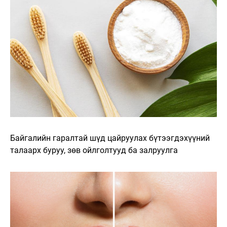
Байгалийн гаралтай шүд цайруулах бүтээгдэхүүний
талаарх буруу, зөв ойлголтууд ба залруулга