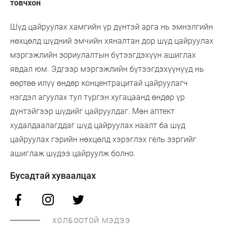
товчхон
Шүд цайруулах хамгийн үр дүнтэй арга нь эмнэлгийн
нөхцөлд шүдний эмчийн хяналтан дор шүд цайруулах
мэргэжлийн зориулалтын бүтээгдэхүүн ашиглах
явдал юм. Эдгээр мэргэжлийн бүтээгдэхүүнүүд нь
өөртөө илүү өндөр концентрацитай цайруулагч
нэгдэл агуулах тул түргэн хугацаанд өндөр үр
дүнтэйгээр шүдийг цайруулдаг. Мөн аптект
худалдаалагддаг шүд цайруулах наалт ба шүд
цайруулах гэрийн нөхцөлд хэрэглэх гель зэргийг
ашиглаж шүдээ цайруулж болно.
Бусадтай хуваалцах
ХОЛБООТОЙ МЭДЭЭ