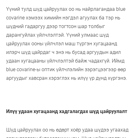
Үүний тулд шүд цайруулах оо нь найрлагандаа blue
covarine хэмээх химийн нэгдэл агуулах ба тэр нь
шүдний гадаргуу дээр тогтсон шар толбыг
дарангуйлах үйлчлэлтэй. Үүний улмаас шүд
цайруулах ооны үйлчлэл маш түргэн хугацаанд
илэрч шүд цайрдаг ч энэ нь бусад аргуудын адил
удаан хугацааны үйлчлэлтэй байж чадахгүй. Иймд
blue covarine-ы оптик үйлчлэлийн зэрэгцээгээр өөр
аргуудыг хавсран хэрэглэх нь илүү үр дүнд хүргэнэ.
Илүү удаан хугацаанд хадгалагдах шүд цайруулалт
Шүд цайруулах оо нь өдөрт хоёр удаа шүдээ угаахад