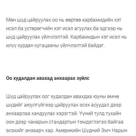
Мөн шүд цайруулах оо нь өөртөө карбамидийн хэт
исэл ба устөрөгчийн хэт исэл агуулах ба эдгээр нь
шүд цайруулах үйлчлэлтэй. Карбамидын хэт исэл нь
илүү хурдан хугацааны үйлчлэлтэй байдаг.
Оо худалдан авахад анхаарах зүйлс
Шүд цайруулах оог худалдан авахдаа юуны өмнө
шүдийг аюулгүйгээр цайруулах эсэх асуудал дээр
анхаарлаа хандуулах хэрэгтэй. Үүний тулд тухайн
оон дээр чанарын стандартын тэмдэглэгээ байгаа
эсэхийг анзаарч хар. Америкийн Шүдний Эмч Нарын