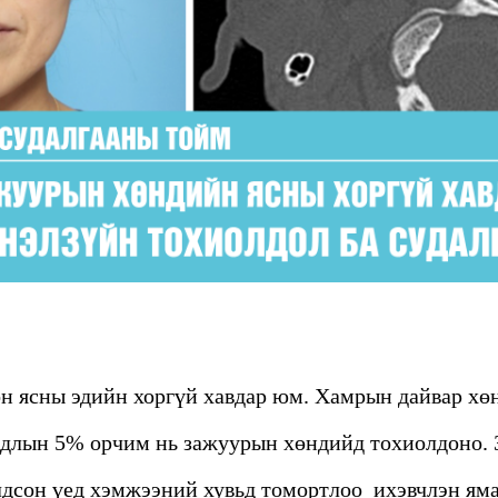
өн ясны эдийн хоргүй хавдар юм. Хамрын дайвар х
лдлын 5% орчим нь зажуурын хөндийд тохиолдоно.
дсон үед хэмжээний хувьд томортлоо ихэвчлэн ямар