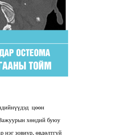
өндийнүүдэд цөөн
 Зажуурын хөндий буюу
 нэг зовиур, өвдөлтгүй