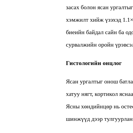
засах болон ясан ургалтыг
хэмжилт хийж үзэхэд 1.1×
биеийн байдал сайн ба од
сурвалжийн оройн үрэвсэ
Гистологийн онцлог
Ясан ургалтыг онош батл
хатуу нягт, кортикол ясна
Ясны хөндийнцөр нь остео
шинжүүд дээр тулгуурлан 