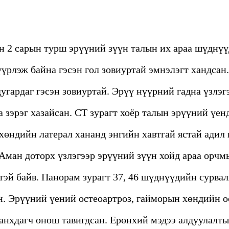
н 2 сарын турш эрүүний зүүн талын их араа шүднүү
үүрлэж байна гэсэн гол зовиуртай эмнэлэгт хандсан
дугардаг гэсэн зовиуртай. Эрүү нүүрний гадна үзлэ
 зэрэг хазайсан. CT зурагт хоёр талын эрүүний үен
өндийн латерал хананд энгийн хавтгай ястай адил 
Аман доторх үзлэгээр эрүүний зүүн хойд араа орчмы
тэй байв. Панорам зурагт 37, 46 шүднүүдийн сурва
н. Эрүүний үений остеоартроз, гайморын хөндийн 
 анхдагч онош тавигдсан. Ерөнхий мэдээ алдуулалт