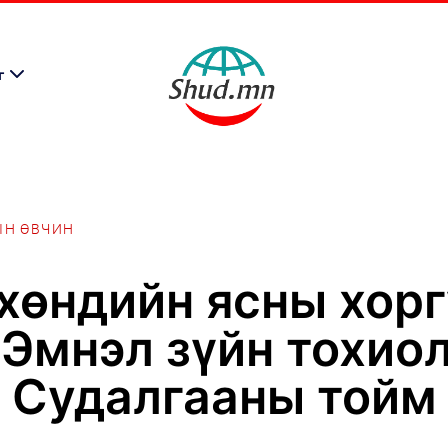
г
ЫН ӨВЧИН
өндийн ясны хорг
 Эмнэл зүйн тохио
Судалгааны тойм