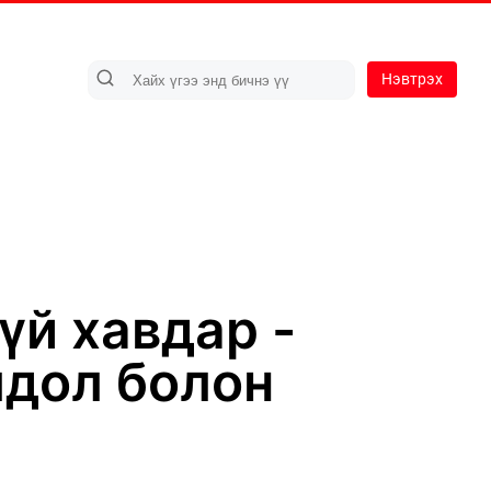
Нэвтрэх
үй хавдар -
лдол болон