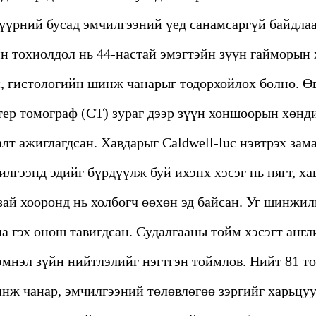
нүүрний бусад эмчилгээний үед санамсаргүй байдлаа
н тохиолдол нь 44-настай эмэгтэйн зүүн гайморын
й, гистологийн шинж чанарыг тодорхойлох болно. Ө
ер томограф (СТ) зураг дээр зүүн хоншоорын хөнд
лт ажиглагдсан. Хавдарыг Caldwell-luc нэвтрэх зама
лгээнд эдийг бүрдүүлж буй ихэнх хэсэг нь нягт, ха
зай хооронд нь холбогч өөхөн эд байсан. Уг шинжил
 гэх онош тавигдсан. Судалгааны тойм хэсэгт англ
мнэл зүйн нийтлэлийг нэгтгэн тоймлов. Нийт 81 т
нж чанар, эмчилгээний төлөвлөгөө зэргийг харьцуу