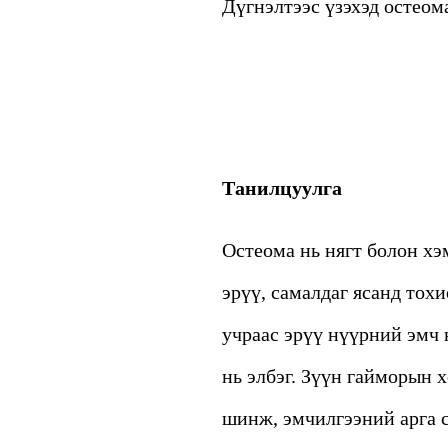
Дүгнэлтээс үзэхэд остеома
Танилцуулга
Остеома нь нягт болон хэ
эрүү, самалдаг ясанд тох
учраас эрүү нүүрний эмч 
нь элбэг. Зүүн гайморын 
шинж, эмчилгээний арга с