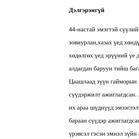
Дэлгэрэнгүй
44-настай эмэгтэй сүүлий
зовиурлан,хазах үед хөнд
хөдөлгөх үед эрүүний үе 
алдагдан баруун тийш бага
Цаашлаад зүүн гайморын х
сүүдэржилт ажиглагдсан. 
их араа шүднүүд эмзэглэл
бараан сүүдэр ажиглагдса
үрэвсэл гэсэн эмнэл зүйн