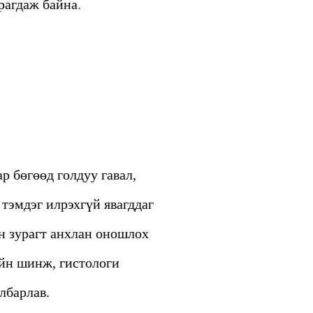
арагдаж байна
.
р бөгөөд голдуу гавал,
 тэмдэг илрэхгүй явагддаг
н зурагт анхлан оношлох
үйн шинж, гистологи
йлбарлав.