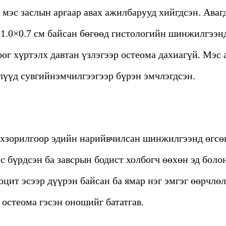
 мэс заслын аргаар авах ажилбарууд хийгдсэн. Аваг
1.0×0.7 см байсан бөгөөд гистологийн шинжилгээн
оог хүртэлх давтан үзлэгээр остеома дахиагүй. Мэ
лүүд сувгийнэмчилгээгээр бүрэн эмчлэгдсэн.
ахзорилгоор эдийн нарийвчилсан шинжилгээнд өгсөн
ас бүрдсэн ба завсрын бодист холбогч өөхөн эд боло
цит эсээр дүүрэн байсан ба ямар нэг эмгэг өөрчлөл
остеома гэсэн оношийг бататгав.