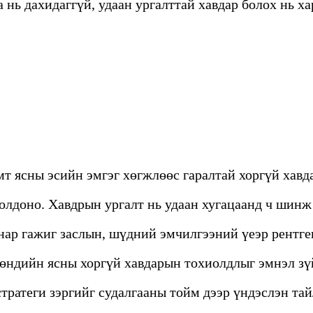
 нь дахидаггүй, удаан ургалттай хавдар болох нь х
мт ясны эсийн эмгэг хөгжлөөс гаралтай хоргүй хавда
иолдоно. Хавдрын ургалт нь удаан хугацаанд ч шинж
нар гажиг заслын, шүдний эмчилгээний үеэр рентге
хөндийн ясны хоргүй хавдарын тохиолдлыг эмнэл з
тратеги зэргийг судалгааны тойм дээр үндэслэн та