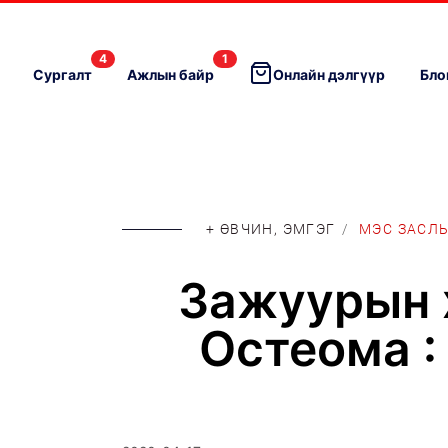
4
1
Сургалт
Ажлын байр
Онлайн дэлгүүр
Бло
+ ӨВЧИН, ЭМГЭГ
/
МЭС ЗАСЛ
Зажуурын х
Остеома :