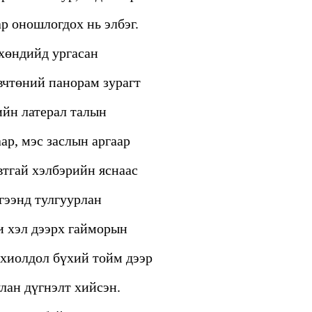
р оношлогдох нь элбэг.
 хөндийд ургасан
вчтөний панорам зурагт
ийн латерал талын
ар, мэс заслын аргаар
втгай хэлбэрийн яснаас
гээнд тулгуурлан
и хэл дээрх гайморын
охиолдол бүхий тойм дээр
лан дүгнэлт хийсэн.