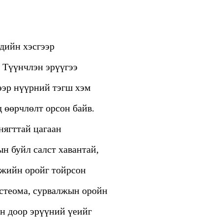
дийн хэсгээр
. Түүнчлэн эрүүгээ
гээр нүүрний тэгш хэм
д өөрчлөлт орсон байв.
нягттай цагаан
н буйл салст хавантай,
лжийн оройг тойрсон
остеома, сурвалжын оройн
ын доор эрүүний үеийг