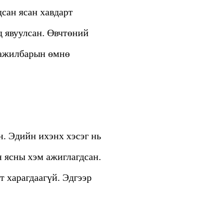
дсан ясан хавдарт
д явуулсан. Өвчтөний
с ажилбарын өмнө
. Эдийн ихэнх хэсэг нь
н ясны хэм ажиглагдсан.
т харагдаагүй. Эдгээр