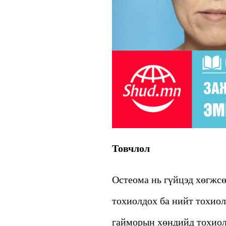
Товчлол
Остеома нь гүйцэд хөгжс
тохиолдох ба нийт тохио
гайморын хөндийд тохиол