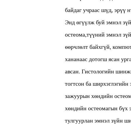
байдаг учраас шүд, эрүү 
Энд өгүүлж буй эмнэл зүй
остеома,түүний эмнэл зү
өөрчлөлт байхгүй, компют
хананаас дотогш ясан урга
авсан. Гистологийн шинжи
тогтсон ба ширхэглэгийн 
зажуурын хөндийн остеома
хөндийн остеомагын бүх э
тулгуурлан эмнэл зүйн ши