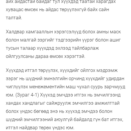
айх айдастай байдаг тул хүүхдэд таатай харагдах
хувацас өмсөх нь айдас төрүүлэхгүй байх сайн
талтай.
Халдвар хамгааллын хэрэгсэлүүд болох амны маск
болон малгай зэргийг тэдгээрийн үүрэг болон ашиг
тусын талаар хүүхдэд эхлээд тайлбарлаж
ойлгуулсаны дараа өмсөх хэрэгтэй.
Хүүхдэд итгэл төрүүлэх, хүүхдийг ойлгох мэдрэмж
зэрэг нь шүдний эмнэлгийн орчинд хүүхдийг удирдан
чиглүүлэх менежементийн маш чухал суурь зарчмууд
юм. (Зураг 4-1) Хүүхэд эмчдээ итгэх нь эмчилгээнд
хандах хандлагыг сайжруулж эмчилгээ амжилттай
болох үндэс бөгөөд энэ нь хүүхэд эмчдээ болон
шүдний эмчилгээний аюулгүй байдалд гүн бат итгэх,
итгэл найдвар төрөх үндэс юм.