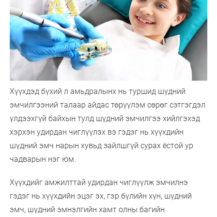
Хүүхдэд бүхий л амьдралынх нь туршид шүдний
эмчилгээний талаар айдас төрүүлэм сөрөг сэтгэгдэл
үлдээхгүй байхын тулд шүдний эмчилгээ хийлгэхэд
хэрхэн удирдан чиглүүлэх вэ гэдэг нь хүүхдийн
шүдний эмч нарын хувьд зайлшгүй сурах ёстой ур
чадварын нэг юм.
Хүүхдийг амжилттай удирдан чиглүүлж эмчилнэ
гэдэг нь хүүхдийн эцэг эх, гэр бүлийн хүн, шүдний
эмч, шүдний эмнэлгийн хамт олны багийн