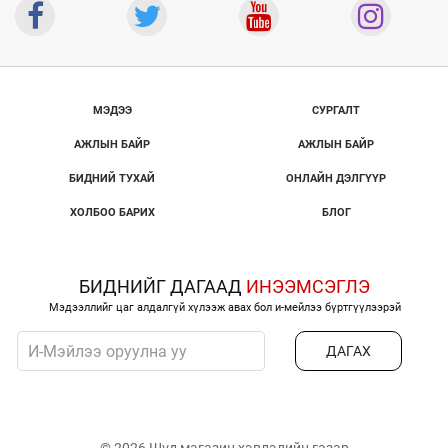
МЭДЭЭ
СУРГАЛТ
АЖЛЫН БАЙР
АЖЛЫН БАЙР
БИДНИЙ ТУХАЙ
ОНЛАЙН ДЭЛГҮҮР
ХОЛБОО БАРИХ
БЛОГ
БИДНИЙГ ДАГААД
ИНЭЭМСЭГЛЭ
Мэдээллийг цаг алдалгүй хүлээж авах бол и-мейлээ бүртгүүлээрэй
ДАГАХ