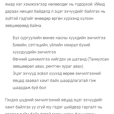
ямар нэг хэмжээгээр нөлөөлдөг нь тодорхой. Иймд
дараах нөхцөл байдалд л эцэг эхчүүдийг байлгах нь
зүйтэй гэдгийг өнөөдөр өргөн хүрээнд хүлээн
зөвшөөрөөд байна.
Бүх сургуулийн өмнөх насны хүүхдийн эмчилгээ
Биеийн, сэтгэцийн, үйлийн хямрал бүхий
хүүхдүүдийн эмчилгээ
Өвчний шинжилгээ хийгдэх үе шатанд (Таниулсан
зөвшөөрөл авах, рентген зураг авах)
Эцэг эхчүүд эсвэл хүүхэд өөрөө эмчилгээний
явцад заавал хамт байх шаардлагатай гэж
шаардаж буй бол
Гэхдээ шүдний эмчилгээний явцад эцэг эхчүүдийг
хамт байлгах уу үгүй юу гэдэг шийдвэр гаргалт нь