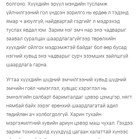
болгоно. Хүүхдийн эрүүл мэндийн тусламж
үйлчилгээний гол үндсэн зорилго нь ердөө л тэдэнд
ямар ч аюулгүй, найдвартай гэдгийг л мэдрэхэд
туслах явдал юм. Зарим нэг эмч нар энэ чадварыг
заавал суралцах шаардлагагүйгээр төрөлхийн
хүүхдийг ойлгох мэдрэмжтэй байдаг бол өөр бусад
нэгний хувьд энэ чадварыг сурч эзэмших зайлшгүй
шаардлага гарна.
Угтаа хүүхдийн шүдний эмчилгээний хувьд шүдний
эмчийн гоёл чимэглэл, хувцас хэрэглэл нь
эмнэлгийн салбарт баримталдаг цэвэр цэмцгэр, нягт
нямбай байх зэрэг ерөнхий шаардлагатай адил
төдийлөн ач холбогдолгүй. Харин тухайн
мэргэжилтний хувийн ариун цэвэр маш чухал. Гэхдээ
зарим тохиолдолд хүүхдүүд цагаан халаттай хүнээс