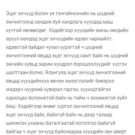
Эцэг эхчүүд болон үе тэнгийнхэнийх нь шүдний
эмчилгээнд хандаж буй хандлага хүүхдэд маш
хүчтэй нөлөөлдөг. Хэдийгээр хүүхдийн амны хөндийн
эрүүл мэндэд эцэг эхчүүдийн идэвх чармайлт,
идэвхтэй байдал чухал үүрэгтэй ч шүдний
эмчилгээний явцад эцэг эхчүүд хамт байх нь шүдний
эмчийн хувьд зарим хүндрэл бэрхшээлүүдийг үүсгэх
шалтгаан болно. Ялангуяа эцэг эхчүүд эмчилгээний
явцад хүүхдийнхээ өвчин эмзэглэлийг биеэрээ
мэдэрч нүүрний хувирал гаргах, хүүхэдтэйгээ
харилцах боломжтой байх нь тийм ч зохимжтой зүйл
биш. Хэдийгээр өнөөг хүртэл эмчилгээний явцад
эцэг эхчүүд байх, байхгүй байх нь дээр талаар
шинжлэх ухааны баталгаатай нотолгоо байхгүй
байгаа ч эцэг эхчүүд байснаараа хүүхдийн зан авирт