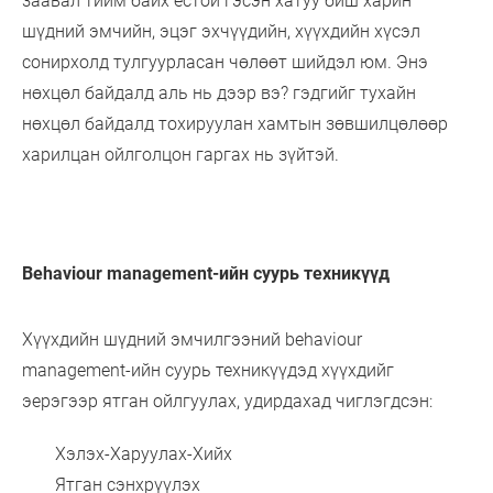
заавал тийм байх ёстой гэсэн хатуу биш харин
шүдний эмчийн, эцэг эхчүүдийн, хүүхдийн хүсэл
сонирхолд тулгуурласан чөлөөт шийдэл юм. Энэ
нөхцөл байдалд аль нь дээр вэ? гэдгийг тухайн
нөхцөл байдалд тохируулан хамтын зөвшилцөлөөр
харилцан ойлголцон гаргах нь зүйтэй.
Behaviour management-ийн суурь техникүүд
Хүүхдийн шүдний эмчилгээний behaviour
management-ийн суурь техникүүдэд хүүхдийг
эерэгээр ятган ойлгуулах, удирдахад чиглэгдсэн:
Хэлэх-Харуулах-Хийх
Ятган сэнхрүүлэх