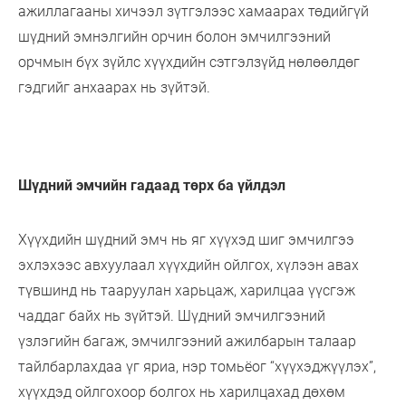
ажиллагааны хичээл зүтгэлээс хамаарах төдийгүй
шүдний эмнэлгийн орчин болон эмчилгээний
орчмын бүх зүйлс хүүхдийн сэтгэлзүйд нөлөөлдөг
гэдгийг анхаарах нь зүйтэй.
Шүдний эмчийн гадаад төрх ба үйлдэл
Хүүхдийн шүдний эмч нь яг хүүхэд шиг эмчилгээ
эхлэхээс авхуулаал хүүхдийн ойлгох, хүлээн авах
түвшинд нь тааруулан харьцаж, харилцаа үүсгэж
чаддаг байх нь зүйтэй. Шүдний эмчилгээний
үзлэгийн багаж, эмчилгээний ажилбарын талаар
тайлбарлахдаа үг яриа, нэр томьёог “хүүхэджүүлэх”,
хүүхдэд ойлгохоор болгох нь харилцахад дөхөм