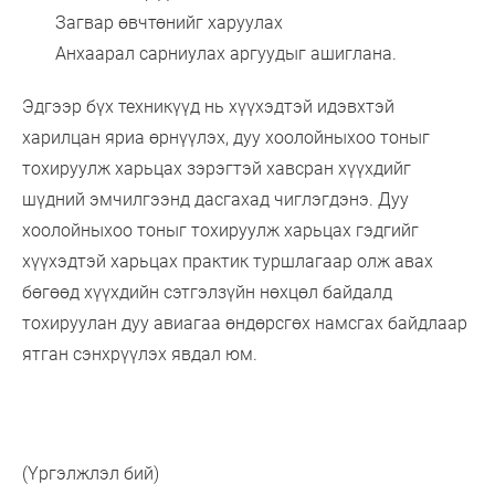
Загвар өвчтөнийг харуулах
Анхаарал сарниулах аргуудыг ашиглана.
Эдгээр бүх техникүүд нь хүүхэдтэй идэвхтэй
харилцан яриа өрнүүлэх, дуу хоолойныхоо тоныг
тохируулж харьцах зэрэгтэй хавсран хүүхдийг
шүдний эмчилгээнд дасгахад чиглэгдэнэ. Дуу
хоолойныхоо тоныг тохируулж харьцах гэдгийг
хүүхэдтэй харьцах практик туршлагаар олж авах
бөгөөд хүүхдийн сэтгэлзүйн нөхцөл байдалд
тохируулан дуу авиагаа өндөрсгөх намсгах байдлаар
ятган сэнхрүүлэх явдал юм.
(Үргэлжлэл бий)