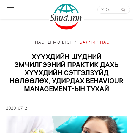
+ НАСНЫ МӨЧЛӨГ
/
БАЛЧИР НАС
ХҮҮХДИЙН ШҮДНИЙ
ЭМЧИЛГЭЭНИЙ ПРАКТИК ДАХЬ
ХҮҮХДИЙН СЭТГЭЛЗҮЙД
НӨЛӨӨЛӨХ, УДИРДАХ BEHAVIOUR
MANAGEMENT-ЫН ТУХАЙ
2020-07-21