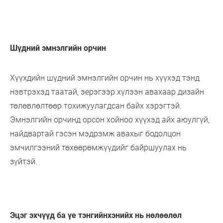
Шүдний эмнэлгийн орчин
Хүүхдийн шүдний эмнэлгийн орчин нь хүүхэд тэнд
нэвтрэхэд таатай, эерэгээр хүлээн авахаар дизайн
төлөвлөлтөөр тохижуулагдсан байх хэрэгтэй.
Эмнэлгийн орчинд орсон хойноо хүүхэд айх аюулгүй,
найдвартай гэсэн мэдрэмж авахыг бодолцон
эмчилгээний төхөөрөмжүүдийг байршуулах нь
зүйтэй.
Эцэг эхчүүд ба үе тэнгийнхэнийх нь нөлөөлөл