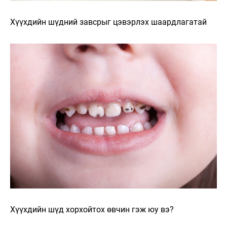
Хүүхдийн шүдний завсрыг цэвэрлэх шаардлагатай
Хүүхдийн шүд хорхойтох өвчин гэж юу вэ?