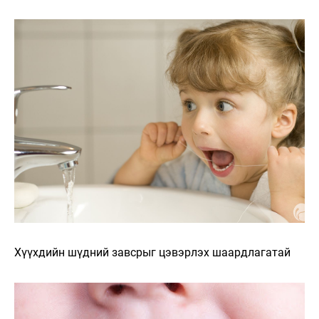
Хүүхдийн шүдний завсрыг цэвэрлэх шаардлагатай