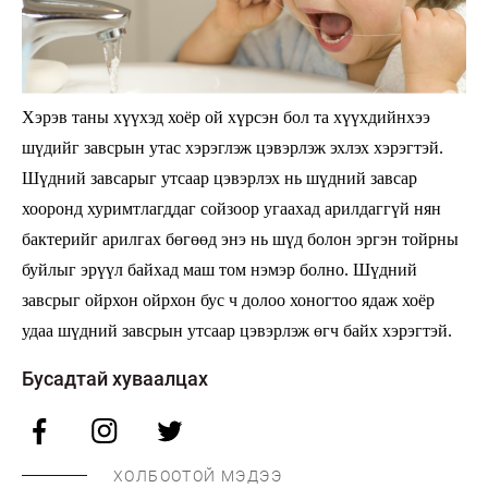
Хэрэв таны хүүхэд хоёр ой хүрсэн бол та хүүхдийнхээ
шүдийг завсрын утас хэрэглэж цэвэрлэж эхлэх хэрэгтэй.
Шүдний завсарыг утсаар цэвэрлэх нь шүдний завсар
хооронд хуримтлагддаг сойзоор угаахад арилдаггүй нян
бактерийг арилгах бөгөөд энэ нь шүд болон эргэн тойрны
буйлыг эрүүл байхад маш том нэмэр болно. Шүдний
завсрыг ойрхон ойрхон бус ч долоо хоногтоо ядаж хоёр
удаа шүдний завсрын утсаар цэвэрлэж өгч байх хэрэгтэй.
Бусадтай хуваалцах
ХОЛБООТОЙ МЭДЭЭ