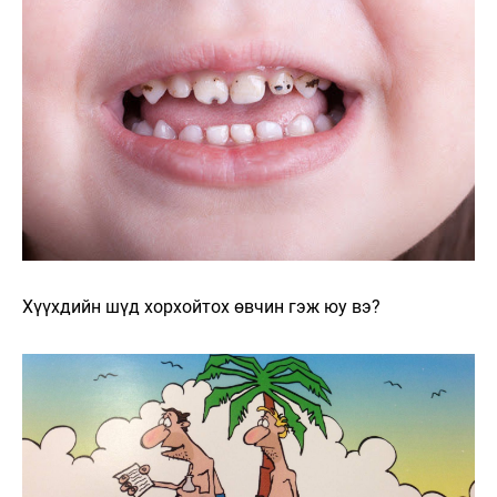
Хүүхдийн шүд хорхойтох өвчин гэж юу вэ?