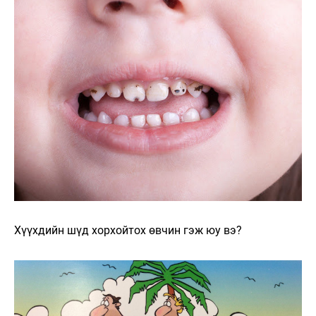
Хүүхдийн шүд хорхойтох өвчин гэж юу вэ?