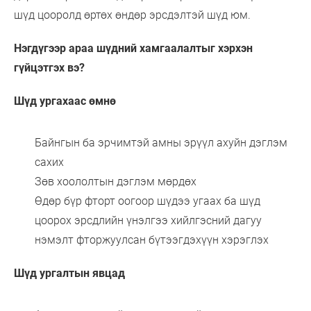
шүд цооролд өртөх өндөр эрсдэлтэй шүд юм.
Нэгдүгээр араа шүдний хамгаалалтыг хэрхэн
гүйцэтгэх вэ?
Шүд ургахаас өмнө
Байнгын ба эрчимтэй амны эрүүл ахуйн дэглэм
сахих
Зөв хоололтын дэглэм мөрдөх
Өдөр бүр фторт оогоор шүдээ угаах ба шүд
цоорох эрсдлийн үнэлгээ хийлгэсний дагуу
нэмэлт фторжуулсан бүтээгдэхүүн хэрэглэх
Шүд ургалтын явцад