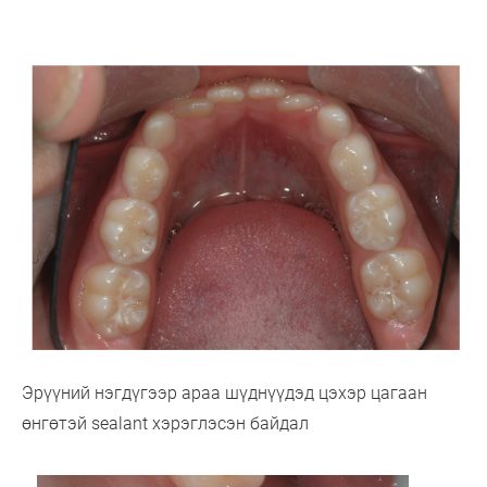
Эрүүний нэгдүгээр араа шүднүүдэд цэхэр цагаан
өнгөтэй sealant хэрэглэсэн байдал