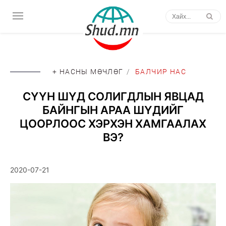
+ НАСНЫ МӨЧЛӨГ
/
БАЛЧИР НАС
СҮҮН ШҮД СОЛИГДЛЫН ЯВЦАД
БАЙНГЫН АРАА ШҮДИЙГ
ЦООРЛООС ХЭРХЭН ХАМГААЛАХ
ВЭ?
2020-07-21