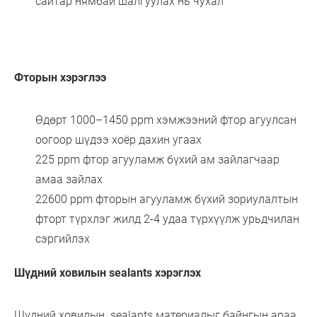
сайтар нямбай шалгуулах нь чухал
Фторын хэрэглээ
Өдөрт 1000–1450 ppm хэмжээний фтор агуулсан
оогоор шүдээ хоёр дахин угаах
225 ppm фтор агууламж бүхий ам зайлагчаар
амаа зайлах
22600 ppm фторын агууламж бүхий зориулалтын
фторт түрхлэг жилд 2-4 удаа түрхүүлж урьдчилан
сэргийлэх
Шүдний ховилын sealants хэрэглэх
Шүдний ховилын sealants материалыг байнгын араа