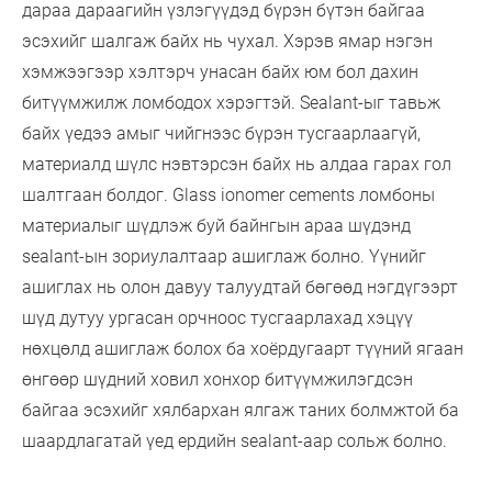
дараа дараагийн үзлэгүүдэд бүрэн бүтэн байгаа
эсэхийг шалгаж байх нь чухал. Хэрэв ямар нэгэн
хэмжээгээр хэлтэрч унасан байх юм бол дахин
битүүмжилж ломбодох хэрэгтэй. Sealant-ыг тавьж
байх үедээ амыг чийгнээс бүрэн тусгаарлаагүй,
материалд шүлс нэвтэрсэн байх нь алдаа гарах гол
шалтгаан болдог. Glass ionomer cements ломбоны
материалыг шүдлэж буй байнгын араа шүдэнд
sealant-ын зориулалтаар ашиглаж болно. Үүнийг
ашиглах нь олон давуу талуудтай бөгөөд нэгдүгээрт
шүд дутуу ургасан орчноос тусгаарлахад хэцүү
нөхцөлд ашиглаж болох ба хоёрдугаарт түүний ягаан
өнгөөр шүдний ховил хонхор битүүмжилэгдсэн
байгаа эсэхийг хялбархан ялгаж таних болмжтой ба
шаардлагатай үед ердийн sealant-аар сольж болно.