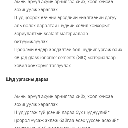
Амны эрүүл ахуйн арчилгаа хийх, хоол хүнсээ
зохицуулж хэрэглэх
Шүд цоорох өвчний эрсдлийн үнэлгээний дагуу
аль болох яаралтай шүдний ховил хонхорыг
зориулалтын sealant материалаар
битүүмжлүүлэх
Цоорлын өндөр эрсдэлтэй бол шүдийг ургаж байх
явцад glass ionomer cements (GIC) материалаар
ховил хонхорыг таглуулах
Шүд ургасны дараа
Амны эрүүл ахуйн арчилгаа хийх, хоол хүнсээ
зохицуулж хэрэглэх
Шүд ургаж гүйцсэний дараа бүх шүднүүдийг
цоорол үүсэж эхлэж байгаа эсэх үүссэн эсэхийг