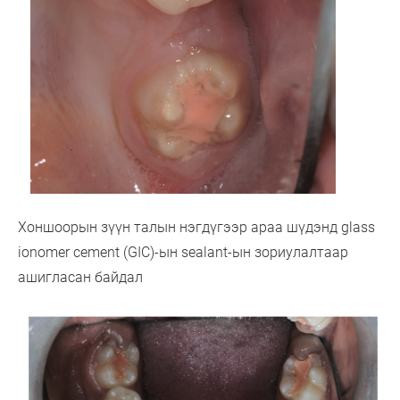
Хоншоорын зүүн талын нэгдүгээр араа шүдэнд glass
ionomer cement (GIC)-ын sealant-ын зориулалтаар
ашигласан байдал