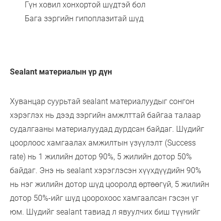
Гүн ховил хонхортой шүдтэй бол
Бага зэргийн гипоплазитай шүд
Sealant материалын үр дүн
Хуванцар суурьтай sealant материалуудыг сонгон
хэрэглэх нь дээд зэргийн амжлттай байгаа талаар
судалгааны материалуудад дурдсан байдаг. Шүдийг
цоорлоос хамгаалах амжилтын үзүүлэлт (Success
rate) нь 1 жилийн дотор 90%, 5 жилийн дотор 50%
байдаг. Энэ нь sealant хэрэглэсэн хүүхдүүдийн 90%
нь нэг жилийн дотор шүд цооролд өртөөгүй, 5 жилийн
дотор 50%-ийг шүд цоорохоос хамгаалсан гэсэн үг
юм. Шүдийг sealant тавиад л явуулчих биш түүнийг