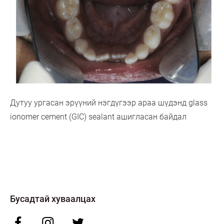
Дутуу ургасан эрүүний нэгдүгээр араа шүдэнд glass
ionomer cement (GIC) sealant ашигласан байдал
Бусадтай хуваалцах