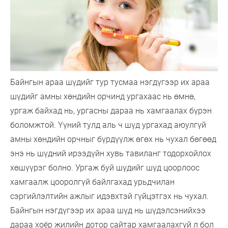
Байнгын араа шүдийг тур тусмаа нэгдүгээр их араа
шүдийг амны хөндийн орчинд ургахаас нь өмнө,
ургаж байхад нь, ургасны дараа нь хамгаалах бүрэн
боломжтой. Үүний тулд аль ч шүд ургахад аюулгүй
амны хөндийн орчныг бүрдүүлж өгөх нь чухал бөгөөд
энэ нь шүдний ирээдүйн хувь тавиланг тодорхойлох
хөшүүрэг болно. Ургаж буй шүдийг шүд цоорлоос
хамгаалж цооролгүй байлгахад урьдчилан
сэргийлэлтийн ажлыг идэвхтэй гүйцэтгэх нь чухал.
Байнгын нэгдүгээр их араа шүд нь шүдэлсэнийхээ
дараа хоёр жилийн дотор сайтар хамгаалахгүй л бол