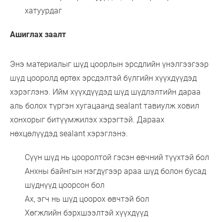
хатуурдаг
Ашиглах заалт
Энэ материалыг шүд цоорлын эрсдлийн үнэлгээгээр
шүд цооролд өртөх эрсдэлтэй бүлгийн хүүхдүүдэд
хэрэглэнэ. Ийм хүүхдүүдэд шүд шүдлэлтийн дараа
аль болох түргэн хугацаанд sealant тавиулж ховил
хонхорыг битүүмжилэх хэрэгтэй. Дараах
нөхцөлүүдэд sealant хэрэглэнэ.
Сүүн шүд нь цооролтой гэсэн өвчний түүхтэй бол
Анхны байнгын нэгдүгээр араа шүд болон бусад
шүднүүд цоорсон бол
Ах, эгч нь шүд цоорох өвчтэй бол
Хөгжлийн бэрхшээлтэй хүүхдүүд