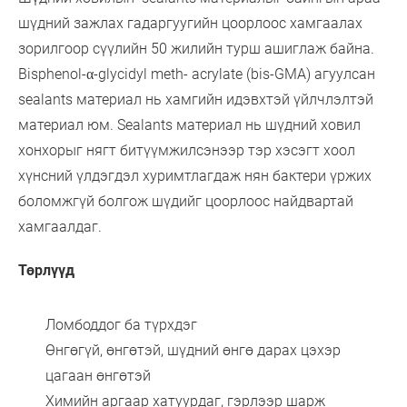
шүдний зажлах гадаргуугийн цоорлоос хамгаалах
зорилгоор сүүлийн 50 жилийн турш ашиглаж байна.
Bisphenol-α-glycidyl meth- acrylate (bis-GMA) агуулсан
sealants материал нь хамгийн идэвхтэй үйлчлэлтэй
материал юм. Sealants материал нь шүдний ховил
хонхорыг нягт битүүмжилсэнээр тэр хэсэгт хоол
хүнсний үлдэгдэл хуримтлагдаж нян бактери үржих
боломжгүй болгож шүдийг цоорлоос найдвартай
хамгаалдаг.
Төрлүүд
Ломбоддог ба түрхдэг
Өнгөгүй, өнгөтэй, шүдний өнгө дарах цэхэр
цагаан өнгөтэй
Химийн аргаар хатуурдаг, гэрлээр шарж