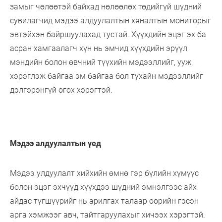
замыг чөлөөтэй байхад нөлөөлөх төдийгүй шүдний
сувилагчид мэдээ алдуулалтын хяналтын мониторыг
эвтэйхэн байршуулахад тустай. Хүүхдийн эцэг эх ба
асран хамгаалагч хүн нь эмчид хүүхдийн эрүүл
мэндийн болон өвчний түүхийн мэдээллийг, ууж
хэрэглэж байгаа эм байгаа бол тухайн мэдээллийг
дэлгэрэнгүй өгөх хэрэгтэй.
Мэдээ алдуулалтын үед
Мэдээ улдуулалт хийхийн өмнө гэр бүлийн хүмүүс
болон эцэг эхчүүд хүүхдээ шүдний эмнэлгээс айх
айдас түгшүүрийг нь арилгах талаар өөрийн гэсэн
арга хэмжээг авч, тайтгаруулахыг хичээх хэрэгтэй.