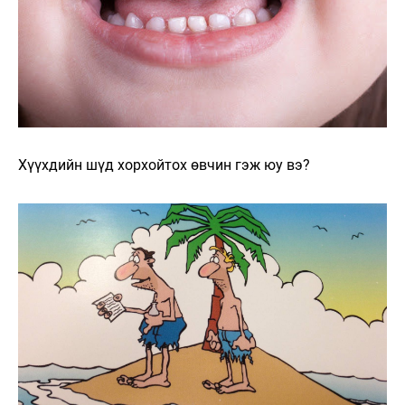
Хүүхдийн шүд хорхойтох өвчин гэж юу вэ?