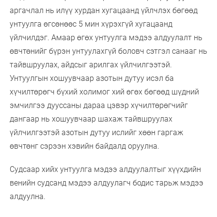
аргачлал нь илүү хурдан хугацаанд үйлчлэх бөгөөд
унтуулга өгсөнөөс 5 мин хүрэхгүй хугацаанд
үйлчилдэг. Амаар өгөх унтуулга мэдээ алдуулалт нь
өвчтөнийг бүрэн унтуулахгүй боловч сэтгэл санааг нь
тайвшруулах, айдсыг арилгах үйлчилгээтэй.
Унтуулгын хошуувчаар азотын дутуу исэл ба
хүчилтөрөгч бүхий холимог хий өгөх бөгөөд шүдний
эмчилгээ дууссаны дараа цэвэр хүчилтөрөгчийг
дангаар нь хошуувчаар шахаж тайвшруулах
үйлчилгээтэй азотын дутуу ислийг хөөн гаргаж
өвчтөнг сэрээн хэвийн байдалд оруулна.
Судсаар хийх унтуулга мэдээ алдуулалтыг хүүхдийн
венийн судсанд мэдээ алдуулагч бодис тарьж мэдээ
алдуулна.