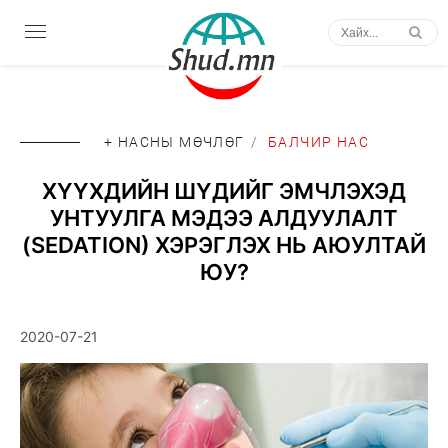
+ НАСНЫ МӨЧЛӨГ
/
БАЛЧИР НАС
ХҮҮХДИЙН ШҮДИЙГ ЭМЧЛЭХЭД
УНТУУЛГА МЭДЭЭ АЛДУУЛАЛТ
(SEDATION) ХЭРЭГЛЭХ НЬ АЮУЛТАЙ
ЮУ?
2020-07-21