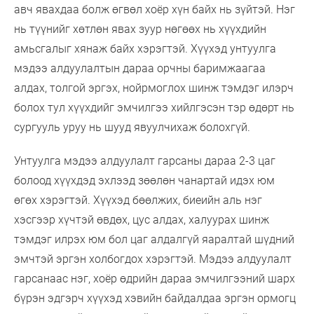
авч явахдаа болж өгвөл хоёр хүн байх нь зүйтэй. Нэг
нь түүнийг хөтлөн явах зуур нөгөөх нь хүүхдийн
амьсгалыг хянаж байх хэрэгтэй. Хүүхэд унтуулга
мэдээ алдуулалтын дараа орчны баримжаагаа
алдах, толгой эргэх, нойрмоглох шинж тэмдэг илэрч
болох тул хүүхдийг эмчилгээ хийлгэсэн тэр өдөрт нь
сургууль уруу нь шууд явуулчихаж болохгүй.
Унтуулга мэдээ алдуулалт гарсаны дараа 2-3 цаг
болоод хүүхдэд эхлээд зөөлөн чанартай идэх юм
өгөх хэрэгтэй. Хүүхэд бөөлжих, биеийн аль нэг
хэсгээр хүчтэй өвдөх, цус алдах, халуурах шинж
тэмдэг илрэх юм бол цаг алдалгүй яаралтай шүдний
эмчтэй эргэн холбогдох хэрэгтэй. Мэдээ алдуулалт
гарсанаас нэг, хоёр өдрийн дараа эмчилгээний шарх
бүрэн эдгэрч хүүхэд хэвийн байдалдаа эргэн ормогц