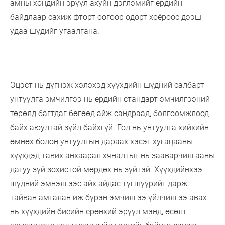
амны хөндийн эрүүл ахуйн дэглэмийг ердийн
байдлаар сахиж фторт оогоор өдөрт хоёроос дээш
удаа шүдийг угаалгана.
Эцэст нь дүгнэж хэлэхэд хүүхдийн шүдний салбарт
унтуулга эмчилгээ нь ердийн стандарт эмчилгээний
төрөлд багтдаг бөгөөд айж сандраад, болгоомжлоод
байх аюултай зүйл байхгүй. Гол нь унтуулга хийхийн
өмнөх болон унтуулгын дараах хэсэг хугацааны
хүүхдэд тавих анхаарал хяналтыг нь зааварчилгааны
дагуу зүй зохистой мөрдөх нь зүйтэй. Хүүхдийнхээ
шүдний эмнэлгээс айх айдас түгшүүрийг дарж,
тайван амгалан иж бүрэн эмчилгээ үйлчилгээ авах
нь хүүхдийн биеийн ерөнхий эрүүл мэнд, өсөлт