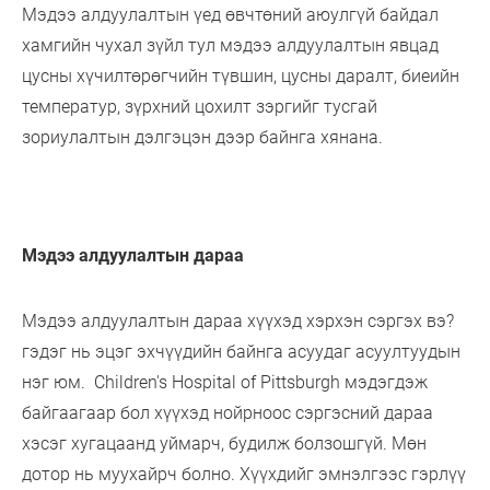
Мэдээ алдуулалтын үед өвчтөний аюулгүй байдал
хамгийн чухал зүйл тул мэдээ алдуулалтын явцад
цусны хүчилтөрөгчийн түвшин, цусны даралт, биеийн
температур, зүрхний цохилт зэргийг тусгай
зориулалтын дэлгэцэн дээр байнга хянана.
Мэдээ алдуулалтын дараа
Мэдээ алдуулалтын дараа хүүхэд хэрхэн сэргэх вэ?
гэдэг нь эцэг эхчүүдийн байнга асуудаг асуултуудын
нэг юм. Children's Hospital of Pittsburgh мэдэгдэж
байгаагаар бол хүүхэд нойрноос сэргэсний дараа
хэсэг хугацаанд уймарч, будилж болзошгүй. Мөн
дотор нь муухайрч болно. Хүүхдийг эмнэлгээс гэрлүү