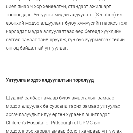
биед ямар ч хор хөнөөлгүй, стандарт ажилбарт
тооцогддог. Унтуулга мэдээ алдуулалт (Sedation) нь
ерөнхий мэдээ алдуулалт буюу хүмүүсийн наркоз гэж
нэрлэдэг мэдээ алдуулалтаас өөр бөгөөд хүүхдийн
сэтгэл санааг тайвшруулж, гүн бус зүүрмэглэх төдий
өнгөц байдалтай унтуулдаг.
Унтуулга мэдээ алдуулалтын төрөлүүд
Шүдний салбарт амаар буюу амьсгалын замаар
мэдээ алдуулах ба сувсанд тарих замаар унтуулах
аргачлалуудыг илүү өргөн хүрээнд ашигладаг.
Children's Hospital of Pittsburgh of UPMC-ын
мэдээллээс харвал амаар болон хамраар унтуулах