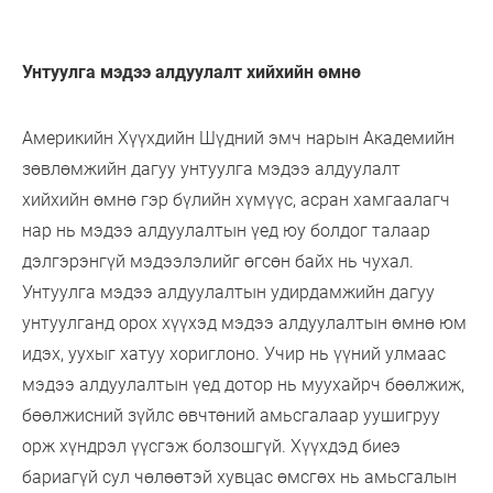
Унтуулга мэдээ алдуулалт хийхийн өмнө
Америкийн Хүүхдийн Шүдний эмч нарын Академийн
зөвлөмжийн дагуу унтуулга мэдээ алдуулалт
хийхийн өмнө гэр бүлийн хүмүүс, асран хамгаалагч
нар нь мэдээ алдуулалтын үед юу болдог талаар
дэлгэрэнгүй мэдээлэлийг өгсөн байх нь чухал.
Унтуулга мэдээ алдуулалтын удирдамжийн дагуу
унтуулганд орох хүүхэд мэдээ алдуулалтын өмнө юм
идэх, уухыг хатуу хориглоно. Учир нь үүний улмаас
мэдээ алдуулалтын үед дотор нь муухайрч бөөлжиж,
бөөлжисний зүйлс өвчтөний амьсгалаар уушигруу
орж хүндрэл үүсгэж болзошгүй. Хүүхдэд биеэ
бариагүй сул чөлөөтэй хувцас өмсгөх нь амьсгалын