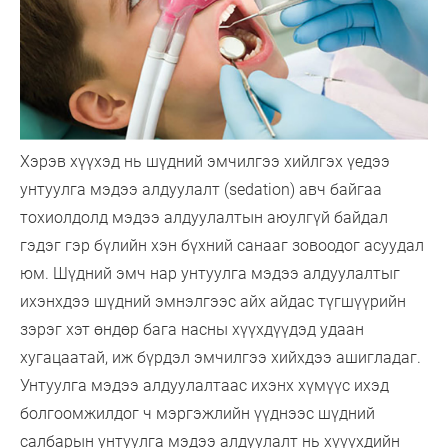
Хэрэв хүүхэд нь шүдний эмчилгээ хийлгэх үедээ
унтуулга мэдээ алдуулалт (sedation) авч байгаа
тохиолдолд мэдээ алдуулалтын аюулгүй байдал
гэдэг гэр бүлийн хэн бүхний санааг зовоодог асуудал
юм. Шүдний эмч нар унтуулга мэдээ алдуулалтыг
ихэнхдээ шүдний эмнэлгээс айх айдас түгшүүрийн
зэрэг хэт өндөр бага насны хүүхдүүдэд удаан
хугацаатай, иж бүрдэл эмчилгээ хийхдээ ашигладаг.
Унтуулга мэдээ алдуулалтаас ихэнх хүмүүс ихэд
болгоомжилдог ч мэргэжлийн үүднээс шүдний
салбарын унтуулга мэдээ алдуулалт нь хүүүхдийн