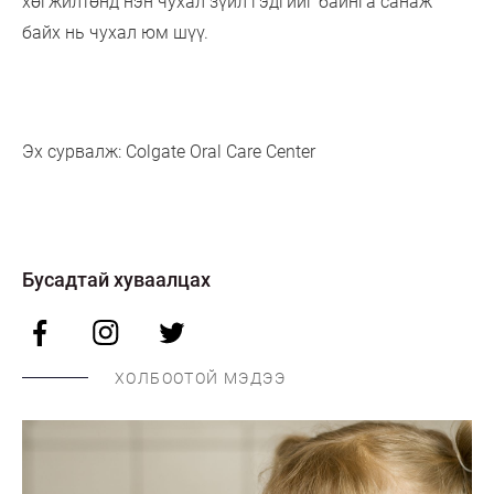
хөгжилтөнд нэн чухал зүйл гэдгийг байнга санаж
байх нь чухал юм шүү.
Эх сурвалж: Colgate Oral Care Center
Бусадтай хуваалцах
ХОЛБООТОЙ МЭДЭЭ