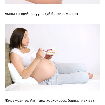
Амны хөндийн эрүүл ахуй ба жирэмслэлт
Жирэмсэн үе: Амттанд хорхойсоод байвал яах вэ?