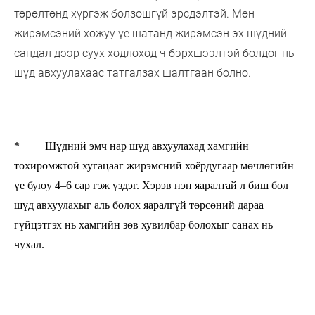
төрөлтөнд хүргэж болзошгүй эрсдэлтэй. Мөн
жирэмсэний хожуу үе шатанд жирэмсэн эх шүдний
сандал дээр суух хөдлөхөд ч бэрхшээлтэй болдог нь
шүд авхуулахаас татгалзах шалтгаан болно.
* Шүдний эмч нар шүд авхуулахад хамгийн
тохиромжтой хугацааг жирэмсний хоёрдугаар мөчлөгийн
үе буюу 4–6 сар гэж үздэг. Хэрэв нэн яаралтай л биш бол
шүд авхуулахыг аль болох яаралгүй төрсөний дараа
гүйцэтгэх нь хамгийн зөв хувилбар болохыг санах нь
чухал.