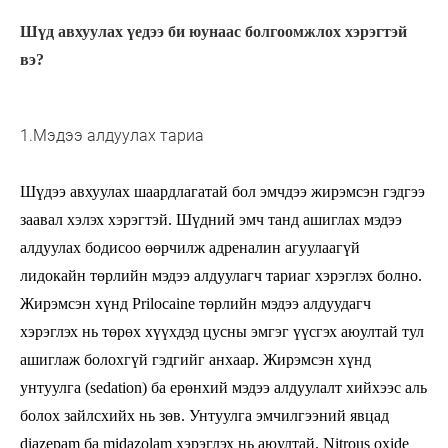
Шүд авхуулах үедээ би юунаас болгоомжлох хэрэгтэй
вэ?
1.Мэдээ алдуулах тариа
Шүдээ авхуулах шаардлагатай бол эмчдээ жирэмсэн гэдгээ
заавал хэлэх хэрэгтэй. Шүдний эмч танд ашиглах мэдээ
алдуулах бодисоо өөрчилж адреналин агуулаагүй
лидокайн төрлийн мэдээ алдуулагч тариаг хэрэглэх болно.
Жирэмсэн хүнд Prilocaine төрлийн мэдээ алдуудагч
хэрэглэх нь төрөх хүүхдэд цусны эмгэг үүсгэх аюултай тул
ашиглаж болохгүй гэдгийг анхаар. Жирэмсэн хүнд
унтуулга (sedation) ба ерөнхий мэдээ алдуулалт хийхээс аль
болох зайлсхийх нь зөв. Унтуулга эмчилгээний явцад
diazepam ба midazolam хэрэглэх нь аюултай. Nitrous oxide