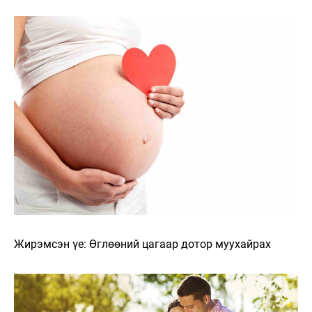
Жирэмсэн үе: Өглөөний цагаар дотор муухайрах