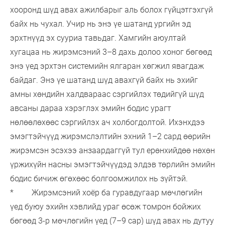
хооронд шүд авах ажилбарыг аль болох гүйцэтгэхгүй
байх нь чухал. Учир нь энэ үе шатанд ургийн эд
эрхтнүүд эх сууриа тавьдаг. Хамгийн аюултай
хугацаа нь жирэмсэний 3–8 дахь долоо хоног бөгөөд
энэ үед эрхтэн системийн ялгаран хөгжил явагдаж
байдаг. Энэ үе шатанд шүд авахгүй байх нь эхийг
амны хөндийн халдвараас сэргийлэх төдийгүй шүд
авсаны дараа хэрэглэх эмийн бодис урагт
нөлөөлөхөөс сэргийлэх ач холбогдолтой. Ихэнхдээ
эмэгтэйчүүд жирэмслэлтийн эхний 1–2 сард өөрийн
жирэмсэн эсэхээ анзаардаггүй тул ерөнхийдөө нөхөн
үржихүйн насны эмэгтэйчүүдэд элдэв төрлийн эмийн
бодис бичиж өгөхөөс болгоомжилох нь зүйтэй.
* Жирэмсэний хоёр ба гуравдугаар мөчлөгийн
үед буюу эхийн хэвлийд ураг өсөж томрон бойжих
бөгөөд 3-р мөчлөгийн үед (7–9 сар) шүд авах нь дутуу