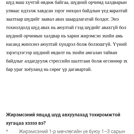
шүд маш хүчтэй өвдөж байгаа, шүдний орчимд халдварын
улмаас идээлж хавдсан зэрэг нөхцөл байдлын үед яаралтай
заалтаар шүдийг заавал авах шаардлагатай болдог. Энэ
тохиолдолд шүд авах нь аюултай гээд шүдийг авахгүй бол
шүдний орчимын халдвар нь харин жирэмсэн эхийн амь
насанд жинхэнэ аюултай хүндрэл болж болзошгүй. Үүний
зэрэгцээгээр шүдний өвдөлт нь эхийн амгалан тайван
байдлыг алдагдуулж стрессийн шалтгаан болж өгсөнөөр эх
бар ураг хоёуланд нь сөрөг үр дагавартай.
Жирэмсэний явцад шүд авхуулахад тохиромжтой
хугацаа хэзээ вэ?
* Жирэмсэний 1-р мөчлөгийн үе буюу 1–3 сарын