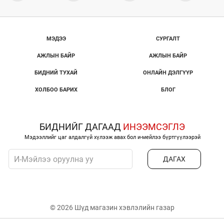
МЭДЭЭ
СУРГАЛТ
АЖЛЫН БАЙР
АЖЛЫН БАЙР
БИДНИЙ ТУХАЙ
ОНЛАЙН ДЭЛГҮҮР
ХОЛБОО БАРИХ
БЛОГ
БИДНИЙГ ДАГААД
ИНЭЭМСЭГЛЭ
Мэдээллийг цаг алдалгүй хүлээж авах бол и-мейлээ бүртгүүлээрэй
ДАГАХ
© 2026 Шүд магазин хэвлэлийн газар