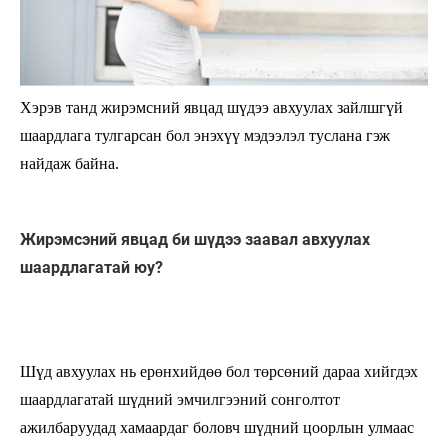
Хэрэв танд жирэмсний явцад шүдээ авхуулах зайлшгүй
шаардлага тулгарсан бол энэхүү мэдээлэл туслана гэж
найдаж байна.
Жирэмсэний явцад би шүдээ заавал авхуулах
шаардлагатай юу?
Шүд авхуулах нь ерөнхийдөө бол төрсөний дараа хийгдэх
шаардлагатай шүдний эмчилгээний сонголтот
ажилбаруудад хамаардаг боловч шүдний цоорлын улмаас