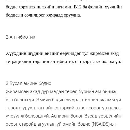
бодис хэрэглэх нь эхийн витамин В12 ба фолийн хүчлийн
бодисын солилцоог хямралд оруулна.
2.Антибиотик
Хүүхдийн шүдний өнгийг өөрчилдөг тул жирэмсэн эхэд
тетрациклин төрлийн антибиотик огт хэрэглэж болохгүй.
3.Бусад эмийн бодис
Жирэмсэн эхэд дур мэдэн төрөл бүрийн эм бичиж
өгч болохгүй. Эмийн бодис нь урагт нөлөөлж амьгүй
төрөлт, уруул тагнайн сэтэрхий зэрэг сөрөг үр нөлөө
учруулж болзошгүй. Аспирин болон бусад үрэвслийн
эсрэг стеройд агуулаагүй эмийн бодис (NSAIDS)-ыг