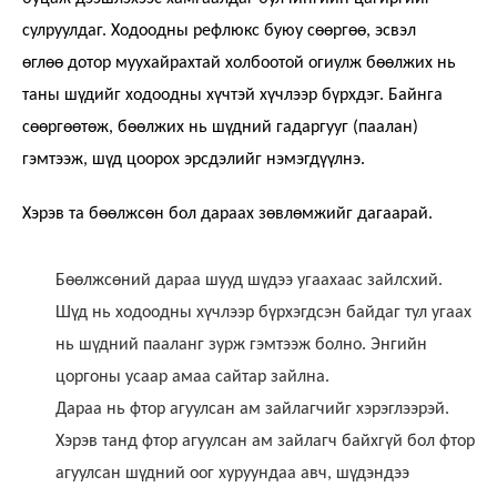
сулруулдаг. Ходоодны рефлюкс буюу сөөргөө, эсвэл
өглөө дотор муухайрахтай холбоотой огиулж бөөлжих нь
таны шүдийг ходоодны хүчтэй хүчлээр бүрхдэг. Байнга
сөөргөөтөж, бөөлжих нь шүдний гадаргууг (паалан)
гэмтээж, шүд цоорох эрсдэлийг нэмэгдүүлнэ.
Хэрэв та бөөлжсөн бол дараах зөвлөмжийг дагаарай.
Бөөлжсөний дараа шууд шүдээ угаахаас зайлсхий.
Шүд нь ходоодны хүчлээр бүрхэгдсэн байдаг тул угаах
нь шүдний пааланг зурж гэмтээж болно. Энгийн
цоргоны усаар амаа сайтар зайлна.
Дараа нь фтор агуулсан ам зайлагчийг хэрэглээрэй.
Хэрэв танд фтор агуулсан ам зайлагч байхгүй бол фтор
агуулсан шүдний оог хуруундаа авч, шүдэндээ