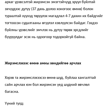
архаг үрэвсэлтэй жирэмсэн эмэгтэйчүүд эрүүл буйлтай
эхчүүдээс дутуу (37 дахь долоо хоногоос өмнө) болон
тураалтай хүүхэд төрүүлэх магадлал 4-7 дахин их байдгийг
тогтоосон судалгааны өгүүлэл хэвлүүлсэн байдаг. Гэхдээ
буйлны үрэвслийг эмчлэх нь дутуу төрөх эрсдлийг
бууруулдаг эсэх нь одоогоор тодорхойгүй байна.
Жирэмслэхээс өмнө амны хөндийгөө арчлах
Хэрэв та жирэмслэхээсээ өмнө шүд, буйлаа хангалттай
сайн арчлах юм бол жирэмсэн үед шүдний өвчлөл
багасна.
Үүний тулд: