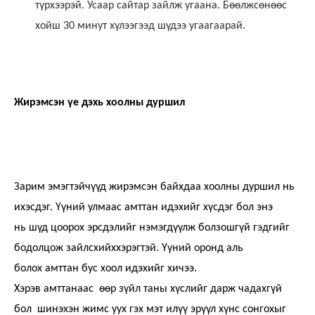
түрхээрэй. Усаар сайтар зайлж угаана. Бөөлжсөнөөс
хойш 30 минут хүлээгээд шүдээ угаагаарай.
Жирэмсэн үе дэхь хоолны дуршил
Зарим эмэгтэйчүүд жирэмсэн байхдаа хоолны дуршил нь
ихэсдэг. Үүний улмаас амттан идэхийг хүсдэг бол энэ
нь шүд цоорох эрсдэлийг нэмэгдүүлж болзошгүй гэдгийг
бодолцож зайлсхийххэрэгтэй. Үүний оронд аль
болох амттан бус хоол идэхийг хичээ.
Хэрэв амттанаас өөр зүйл таны хүслийг дарж чадахгүй
бол шинэхэн жимс уух гэх мэт илүү эрүүл хүнс сонгохыг