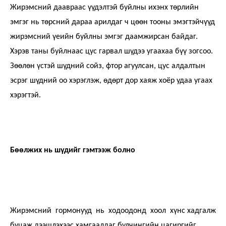
Жирэмсний даавраас үүдэлтэй буйлны ихэнх төрлийн
эмгэг нь төрсний дараа арилдаг ч цөөн тооны эмэгтэйчүүд
жирэмсний үеийн буйлны эмгэг даамжирсан байдаг.
Хэрэв таны буйлнаас цус гарвал шүдээ угаахаа бүү зогсоо.
Зөөлөн үстэй шүдний сойз, фтор агуулсан, цус алдалтын
эсрэг шүдний оо хэрэглэж, өдөрт дор хаяж хоёр удаа угаах
хэрэгтэй.
Бөөлжих нь шүдийг гэмтээж болно
Жирэмсний гормонууд нь ходоодонд хоол хүнс хадгалж
буцаж дээшлэхээс хамгаалдаг булчингийн цагиргийг