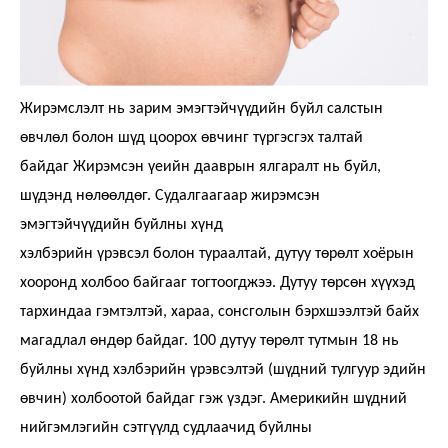
Жирэмслэлт нь зарим эмэгтэйчүүдийн буйл салстын
өвчлөл болон шүд цоорох өвчинг түргэсгэх талтай
байдаг Жирэмсэн үеийн дааврын ялгаралт нь буйл,
шүдэнд нөлөөлдөг. Судалгаагаар жирэмсэн
эмэгтэйчүүдийн буйлны хүнд
хэлбэрийн үрэвсэл болон тураалтай, дутуу төрөлт хоёрын
хооронд холбоо байгааг тогтоогджээ. Дутуу төрсөн хүүхэд
тархиндаа гэмтэлтэй, хараа, сонсголын бэрхшээлтэй байх
магадлал өндөр байдаг. 100 дутуу төрөлт тутмын 18 нь
буйлны хүнд хэлбэрийн үрэвсэлтэй (шүдний тулгуур эдийн
өвчин) холбоотой байдаг гэж үздэг. Америкийн шүдний
нийгэмлэгийн сэтгүүлд судлаачид буйлны