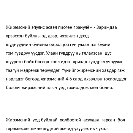
Жирэмсний эпулис эсвэл пиоген гранулём - Заримдаа
үрэвссэн буйлны эд дээр, ихэвчлэн дээд
шүднүүдийн буйлны ойролцоо гүн улаан цэг бүхий
том гүвдрүү үүсдэг. Улаан гүвдрүү нь гялалзсан, цус
шүүрсэн байх бөгөөд хоол идэх, ярихад хүндрэл учруулж,
таагүй мэдрэмж төрүүлдэг. Үүнийг жирэмсний хавдар гэж
нэрлэдэг бөгөөд жирэмсний 4-6 сард ихэвчлэн тохиолддог
боловч жирэмсний аль ч үед тохиолдож мөн болно.
Жирэмсний үед буйлтай холбоотой асуудал гарсан бол
төрөхөөсөө өмнө шүдний эмчид үзүүлэх нь чухал.