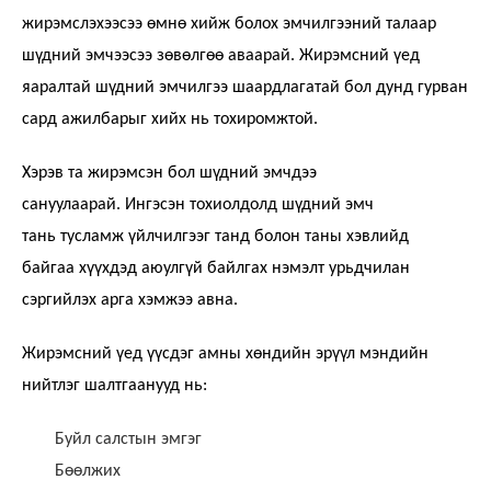
жирэмслэхээсээ өмнө хийж болох эмчилгээний талаар
шүдний эмчээсээ зөвөлгөө аваарай. Жирэмсний үед
яаралтай шүдний эмчилгээ шаардлагатай бол дунд гурван
сард ажилбарыг хийх нь тохиромжтой.
Хэрэв та жирэмсэн бол шүдний эмчдээ
сануулаарай. Ингэсэн тохиолдолд шүдний эмч
тань тусламж үйлчилгээг танд болон таны хэвлийд
байгаа хүүхдэд аюулгүй байлгах нэмэлт урьдчилан
сэргийлэх арга хэмжээ авна.
Жирэмсний үед үүсдэг амны хөндийн эрүүл мэндийн
нийтлэг шалтгаанууд нь:
Буйл салстын эмгэг
Бөөлжих