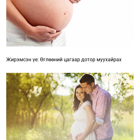
Жирэмсэн үе: Өглөөний цагаар дотор муухайрах