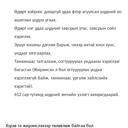
Өдөрт хоёроос доошгүй удаа фтор агуулсан шүдний оо
ашиглан шүдээ угаах.
Өдөрт нэг удаа шүдний завсрын утас, завсрын сойз
хэрэглэх.
Эрүүл хоолны дэглэм барьж, чихэр ихтэй хоол хүнс,
ундааг хязгаарлах.
Тамхинаас татгалзаж, согтууруулах ундааны хэрэглээг
багасгах (Жирэмсэн л бол огтууруулах ундаа
хэрэглэхгүй байж, тамхинаас үргэлж зайлсхийх
хэрэгтэй).
612 сар тутамд шүдний эмчийн үзлэгт хамрагдаарай.
Хэрэв та жирэмслэхээр төлөвлөж байгаа бол