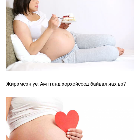
Жирэмсэн үе: Амттанд хорхойсоод байвал яах вэ?