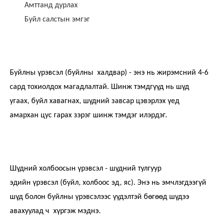
Амттанд дурлах
Буйл салстын эмгэг
Буйлны үрэвсэл (буйлны халдвар) - энэ нь жирэмсний 4-6
сард тохиолдох магадлалтай. Шинж тэмдгүүд нь шүд
угаах, буйл хавагнах, шүдний завсар цэвэрлэх үед
амархан цус гарах зэрэг шинж тэмдэг илэрдэг.
Шүдний холбоосын үрэвсэл - шүдний тулгуур
эдийн үрэвсэл (буйл, холбоос эд, яс). Энэ нь эмчлэгдээгүй
шүд болон буйлны үрэвсэлээс үүдэлтэй бөгөөд шүдээ
авахуулад ч хүргэж мэднэ.