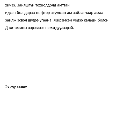
хичээ. Зайлшгүй тохиолдолд амттан
идсэн бол дараа нь фтор агуулсан ам зайлагчаар амаа
зайлж эсвэл шүдээ угаана. Жирэмсэн үедээ кальци болон
Д витамины хэрэглээг нэмэгдүүлээрэй.
Эх сурвалж: