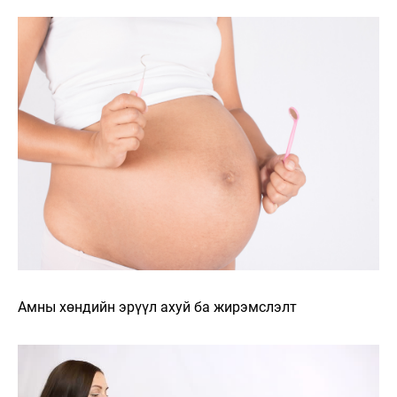
Амны хөндийн эрүүл ахуй ба жирэмслэлт