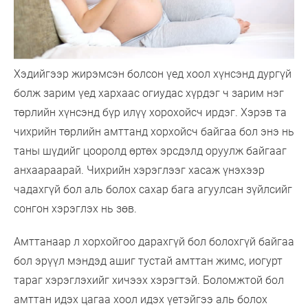
Хэдийгээр жирэмсэн болсон үед хоол хүнсэнд дургүй
болж зарим үед хархаас огиудас хүрдэг ч зарим нэг
төрлийн хүнсэнд бүр илүү хорохойсч ирдэг. Хэрэв та
чихрийн төрлийн амттанд хорхойсч байгаа бол энэ нь
таны шүдийг цооролд өртөх эрсдэлд оруулж байгааг
анхаараарай. Чихрийн хэрэглээг хасаж үнэхээр
чадахгүй бол аль болох сахар бага агуулсан зүйлсийг
сонгон хэрэглэх нь зөв.
Амттанаар л хорхойгоо дарахгүй бол болохгүй байгаа
бол эрүүл мэндэд ашиг тустай амттан жимс, иогурт
тараг хэрэглэхийг хичээх хэрэгтэй. Боломжтой бол
амттан идэх цагаа хоол идэх үетэйгээ аль болох