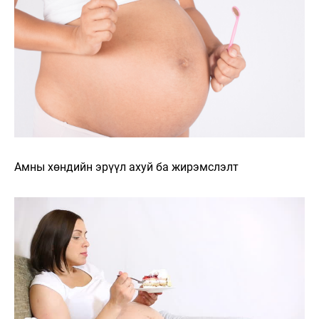
Амны хөндийн эрүүл ахуй ба жирэмслэлт