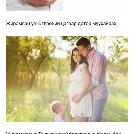
Жирэмсэн үе: Өглөөний цагаар дотор муухайрах