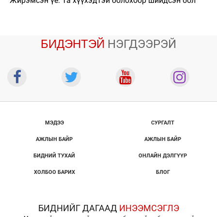
Жирэмсэн үе: Та хүүхэдтэй болохоор шийдсэн бол
БИДЭНТЭЙ
НЭГДЭЭРЭЙ
МЭДЭЭ
СУРГАЛТ
АЖЛЫН БАЙР
АЖЛЫН БАЙР
БИДНИЙ ТУХАЙ
ОНЛАЙН ДЭЛГҮҮР
ХОЛБОО БАРИХ
БЛОГ
БИДНИЙГ ДАГААД
ИНЭЭМСЭГЛЭ