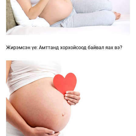
Жирэмсэн үе: Амттанд хорхойсоод байвал яах вэ?