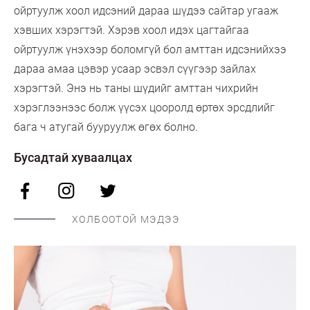
ойртуулж хоол идсэний дараа шүдээ сайтар угааж
хэвших хэрэгтэй. Хэрэв хоол идэх цагтайгаа
ойртуулж үнэхээр боломгүй бол амттан идсэнийхээ
дараа амаа цэвэр усаар эсвэл сүүгээр зайлах
хэрэгтэй. Энэ нь таны шүдийг амттан чихрийн
хэрэглээнээс болж үүсэх цооролд өртөх эрсдлийг
бага ч атугай бууруулж өгөх болно.
Бусадтай хуваалцах
ХОЛБООТОЙ МЭДЭЭ