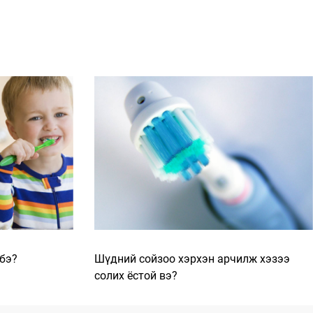
 бэ?
Шүдний сойзоо хэрхэн арчилж хэзээ
солих ёстой вэ?