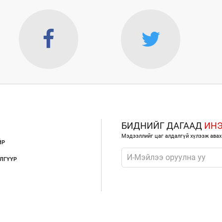
БИДНИЙГ ДАГААД
ИН
Мэдээллийг цаг алдалгүй хүлээж авах
ЙР
ЛГҮҮР