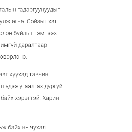
 талын гадаргуунуудыг
улж өгнө. Сойзыг хэт
болон буйлыг гэмтээх
ялимгүй даралтаар
цэвэрлэнэ.
ааг хүүхэд тэвчин
 шүдээ угаалгах дургүй
 байх хэрэгтэй. Харин
ьж байх нь чухал.