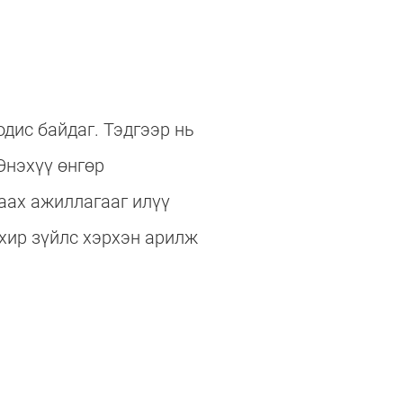
дис байдаг. Тэдгээр нь
Энэхүү өнгөр
аах ажиллагааг илүү
охир зүйлс хэрхэн арилж