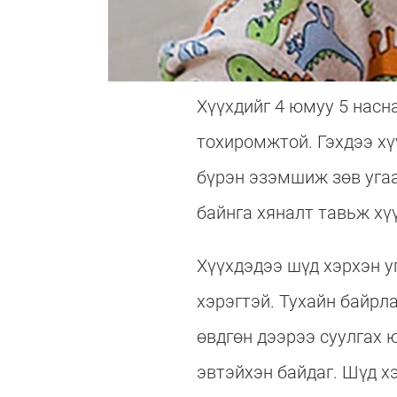
Хүүхдийг 4 юмуу 5 насн
тохиромжтой. Гэхдээ хү
бүрэн эзэмшиж зөв угаа
байнга хяналт тавьж хү
Хүүхдэдээ шүд хэрхэн у
хэрэгтэй. Тухайн байрл
өвдгөн дээрээ суулгах ю
эвтэйхэн байдаг. Шүд х