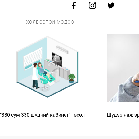
ХОЛБООТОЙ МЭДЭЭ
"330 сум 330 шүдний кабинет" төсөл
Шүдээ яаж эр