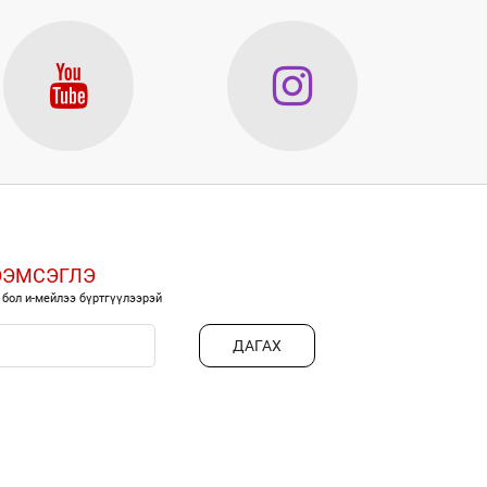
ЭЭМСЭГЛЭ
 бол и-мейлээ бүртгүүлээрэй
ДАГАХ