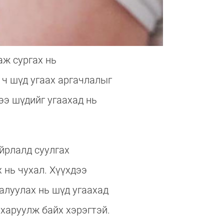
аж сургах нь
 ч шүд угаах аргачлалыг
ээ шүдийг угаахад нь
.
айрлалд суулгах
 нь чухал. Хүүхдээ
налуулах нь шүд угаахад
 харуулж байх хэрэгтэй.