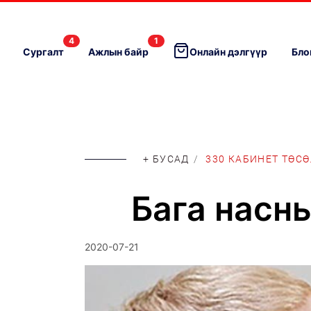
4
1
Сургалт
Ажлын байр
Онлайн дэлгүүр
Бло
+ БУСАД
/
330 КАБИНЕТ ТӨС
Бага насн
2020-07-21