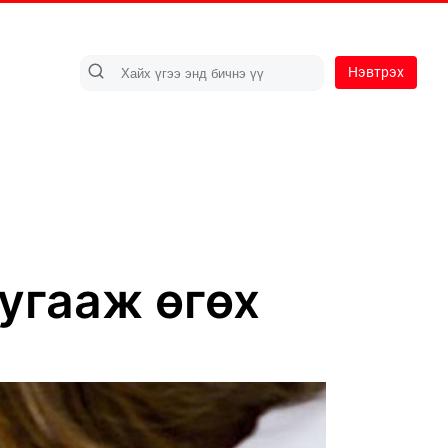
Нэвтрэх
угааж өгөх