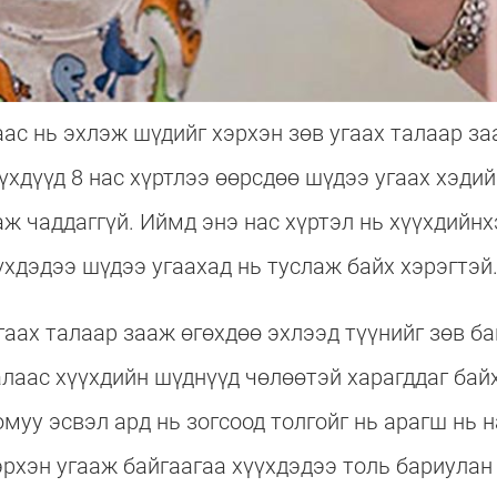
аас нь эхлэж шүдийг хэрхэн зөв угаах талаар за
үхдүүд 8 нас хүртлээ өөрсдөө шүдээ угаах хэдий
ж чаддаггүй. Иймд энэ нас хүртэл нь хүүхдийнх
үхдэдээ шүдээ угаахад нь туслаж байх хэрэгтэй
гаах талаар зааж өгөхдөө эхлээд түүнийг зөв б
алаас хүүхдийн шүднүүд чөлөөтэй харагддаг байх
муу эсвэл ард нь зогсоод толгойг нь арагш нь 
эрхэн угааж байгаагаа хүүхдэдээ толь бариулан