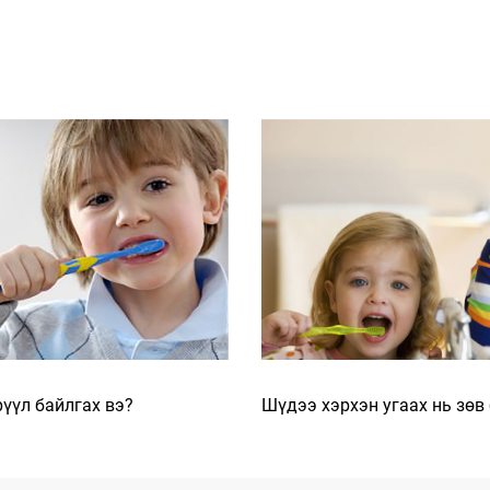
үүл байлгах вэ?
Шүдээ хэрхэн угаах нь зөв