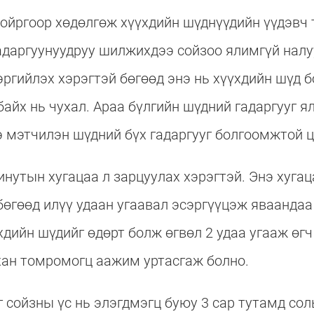
тойргоор хөдөлгөж хүүхдийн шүднүүдийн үүдэвч
адаргуунуудруу шилжихдээ сойзоо ялимгүй налу
эргийлэх хэрэгтэй бөгөөд энэ нь хүүхдийн шүд 
байх нь чухал. Араа бүлгийн шүдний гадаргууг 
э мэтчилэн шүдний бүх гадаргууг болгоомжтой 
инутын хугацаа л зарцуулах хэрэгтэй. Энэ хугац
өгөөд илүү удаан угаавал эсэргүүцэж яваандаа
хдийн шүдийг өдөрт болж өгвөл 2 удаа угааж өгч
хан томромогц аажим уртасгаж болно.
 сойзны үс нь элэгдмэгц буюу 3 сар тутамд сол