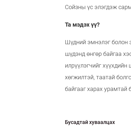
Сойзны үс элэгдэж сарм
Та мэдэх үү?
Шүдний эмнэлэг болон э
шүдэнд өнгөр байгаа хэ
илрүүлэгчийг хүүхдийн 
хөгжилтэй, таатай болг
байгааг харах урамтай 
Бусадтай хуваалцах