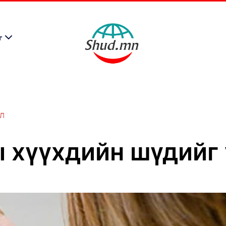
г
ӨЛ
ы хүүхдийн шүдийг 