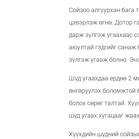
Сойзоо алгуурхан бага 
цэвэрлэж өгнө. Дотор г
дарж зүлгэж угаахаас с
аюултай гэдгийг санаж 
зүлгэж угааж болно. Эн
Шүд угаахдаа ердөө 2 м
өнгөрүүлэх боломжтой б
болох сөрөг талтай. Хүү
шүд угаах хугацааг жаа
Хүүхдийн шүдний сойзыг