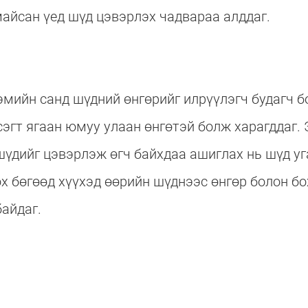
айсан үед шүд цэвэрлэх чадвараа алддаг.
мийн санд шүдний өнгөрийг илрүүлэгч будагч бо
сэгт ягаан юмуу улаан өнгөтэй болж харагддаг. 
шүдийг цэвэрлэж өгч байхдаа ашиглах нь шүд уг
ох бөгөөд хүүхэд өөрийн шүднээс өнгөр болон б
байдаг.