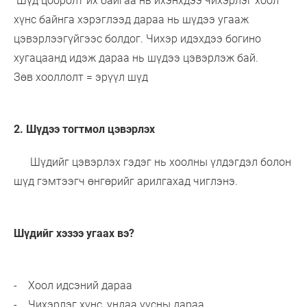
Шүд цооролт их байгаа нь ихэнхдээ чихэрлэг хоол
хүнс байнга хэрэглээд дараа нь шүдээ угааж
цэвэрлээгүйгээс болдог. Чихэр идэхдээ богино
хугацаанд идэж дараа нь шүдээ цэвэрлэж бай.
Зөв хооллолт = эрүүл шүд
2. Шүдээ тогтмол цэвэрлэх
Шүдийг цэвэрлэх гэдэг нь хоолны үлдэгдэл болон
шүд гэмтээгч өнгөрийг арилгахад чиглэнэ.
Шүдийг хэзээ угаах вэ?
- Хоол идсэний дараа
- Чихэрлэг хүнс, ундаа уусны дараа