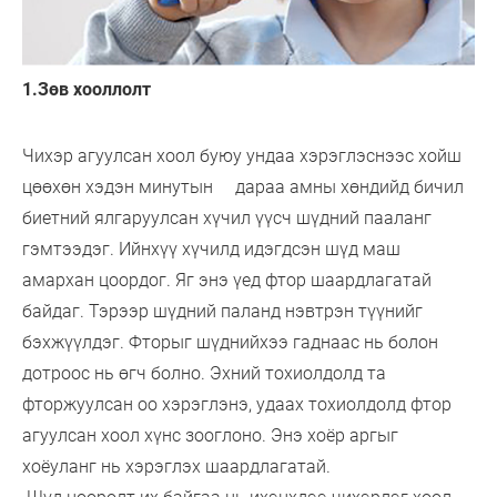
1.Зөв хооллолт
Чихэр агуулсан хоол буюу ундаа хэрэглэснээс хойш
цөөхөн хэдэн минутын дараа амны хөндийд бичил
биетний ялгаруулсан хүчил үүсч шүдний пааланг
гэмтээдэг. Ийнхүү хүчилд идэгдсэн шүд маш
амархан цоордог. Яг энэ үед фтор шаардлагатай
байдаг. Тэрээр шүдний паланд нэвтрэн түүнийг
бэхжүүлдэг. Фторыг шүднийхээ гаднаас нь болон
дотроос нь өгч болно. Эхний тохиолдолд та
фторжуулсан оо хэрэглэнэ, удаах тохиолдолд фтор
агуулсан хоол хүнс зооглоно. Энэ хоёр аргыг
хоёуланг нь хэрэглэх шаардлагатай.