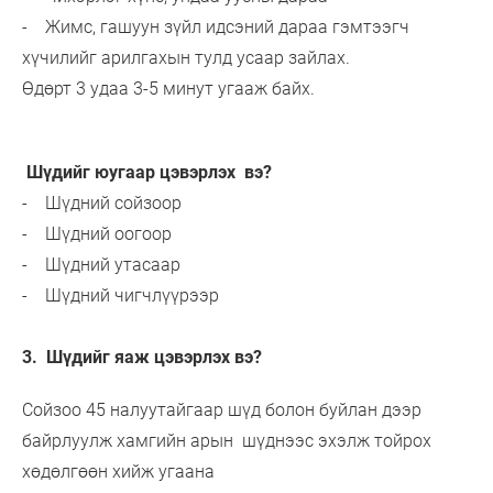
- Жимс, гашуун зүйл идсэний дараа гэмтээгч
хүчилийг арилгахын тулд усаар зайлах.
Өдөрт 3 удаа 3-5 минут угааж байх.
Шүдийг юугаар цэвэрлэх вэ?
- Шүдний сойзоор
- Шүдний оогоор
- Шүдний утасаар
- Шүдний чигчлүүрээр
3. Шүдийг яаж цэвэрлэх вэ?
Сойзоо 45 налуутайгаар шүд болон буйлан дээр
байрлуулж хамгийн арын шүднээс эхэлж тойрох
хөдөлгөөн хийж угаана