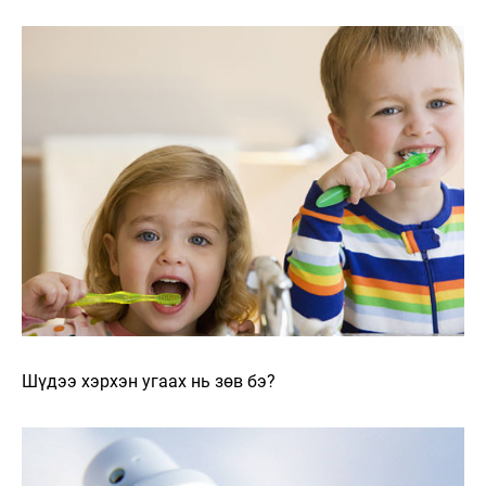
Шүдээ хэрхэн угаах нь зөв бэ?