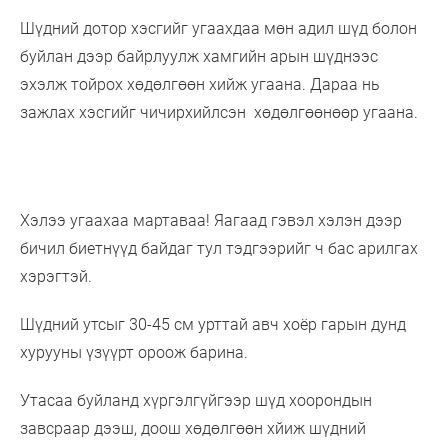
Шүдний дотор хэсгийг угаахдаа мөн адил шүд болон
буйлан дээр байрлуулж хамгийн арын шүднээс
эхэлж тойрох хөдөлгөөн хийж угаана. Дараа нь
зажлах хэсгийг чичирхийлсэн хөдөлгөөнөөр угаана.
Хэлээ угаахаа мартаваа! Яагаад гэвэл хэлэн дээр
бичил биетнүүд байдаг тул тэдгээрийг ч бас арилгах
хэрэгтэй.
Шүдний утсыг 30-45 см урттай авч хоёр гарын дунд
хурууны үзүүрт ороож барина.
Утасаа буйланд хүргэлгүйгээр шүд хоорондын
завсраар дээш, доош хөдөлгөөн хйиж шүдний