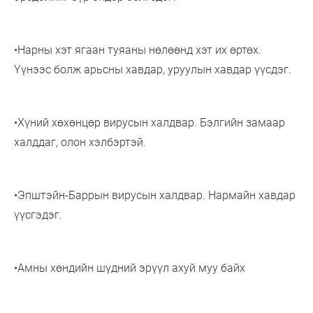
•Нарны хэт ягаан туяаны нөлөөнд хэт их өртөх.
Үүнээс болж арьсны хавдар, уруулын хавдар үүсдэг.
•Хүний хөхөнцөр вирусын халдвар. Бэлгийн замаар
халддаг, олон хэлбэртэй.
•Эпштэйн-Баррын вирусын халдвар. Нармайн хавдар
үүсгэдэг.
•Амны хөндийн шүдний эрүүл ахуй муу байх