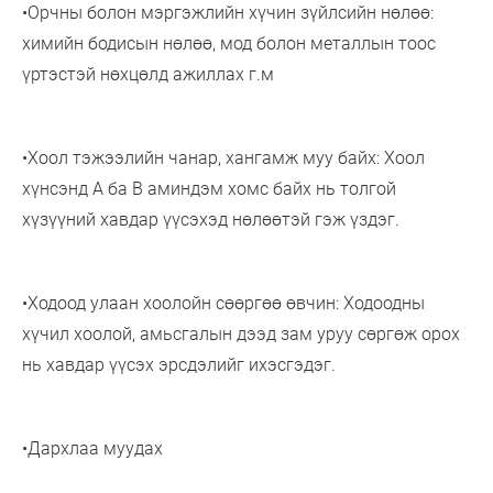
•Орчны болон мэргэжлийн хүчин зүйлсийн нөлөө:
химийн бодисын нөлөө, мод болон металлын тоос
үртэстэй нөхцөлд ажиллах г.м
•Хоол тэжээлийн чанар, хангамж муу байх: Хоол
хүнсэнд А ба В аминдэм хомс байх нь толгой
хүзүүний хавдар үүсэхэд нөлөөтэй гэж үздэг.
•Ходоод улаан хоолойн сөөргөө өвчин: Ходоодны
хүчил хоолой, амьсгалын дээд зам уруу сөргөж орох
нь хавдар үүсэх эрсдэлийг ихэсгэдэг.
•Дархлаа муудах