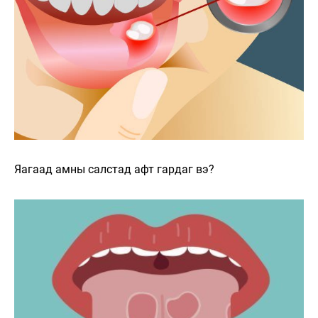
Яагаад амны салстад афт гардаг вэ?