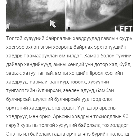
Толгой хүзүүний байрлалын хавдруудад гавлын суурь
хэсгээс эхлэн эгэм хооронд байрлах эрхтэнүүдийн
хавдрыг хамааруулан эмчилдэг. Хамар болон түүний
дайвар хөндийнүүд, амны хөндий үүн дотор хэл, буйл,
завьж, хатуу тагнай, амны хөндийн ёроол хэсгийн
хавдрууд, нармай, залгиур, төвөнх, хүзүүний
тунгалагийн булчирхай, зөөлөн эдүүд, бамбай
булчирхай, шүлсний булчирхайнууд гээд олон
эрхтэний хавдрууд энд ордог. Үүн дээр арьсны
хавдрууд мөн орно. Арьсны хавдрын тохиолдлын 90
гаруй хувь нь толгой хүзүүний байрлалд тохиолддог.
Энэ нь ил байрлаж гадна орчны янз бүрийн нөлөөнд