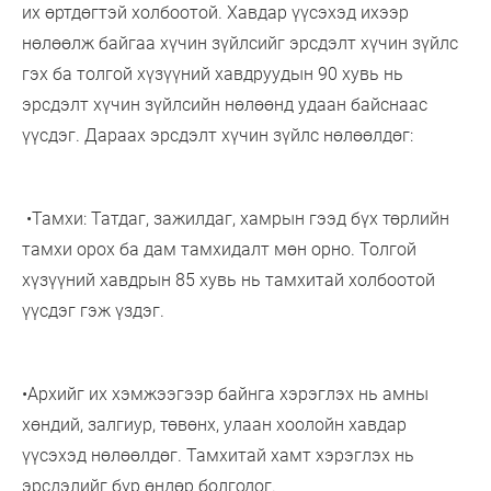
их өртдөгтэй холбоотой. Хавдар үүсэхэд ихээр
нөлөөлж байгаа хүчин зүйлсийг эрсдэлт хүчин зүйлс
гэх ба толгой хүзүүний хавдруудын 90 хувь нь
эрсдэлт хүчин зүйлсийн нөлөөнд удаан байснаас
үүсдэг. Дараах эрсдэлт хүчин зүйлс нөлөөлдөг:
•Тамхи: Татдаг, зажилдаг, хамрын гээд бүх төрлийн
тамхи орох ба дам тамхидалт мөн орно. Толгой
хүзүүний хавдрын 85 хувь нь тамхитай холбоотой
үүсдэг гэж үздэг.
•Архийг их хэмжээгээр байнга хэрэглэх нь амны
хөндий, залгиур, төвөнх, улаан хоолойн хавдар
үүсэхэд нөлөөлдөг. Тамхитай хамт хэрэглэх нь
эрсдэлийг бүр өндөр болгодог.