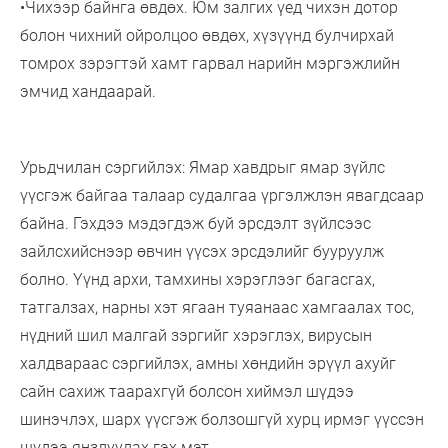
•Чихээр байнга өвдөх. Юм залгих үед чихэн дотор
болон чихний ойролцоо өвдөх, хүзүүнд булчирхай
томрох зэрэгтэй хамт гарвал нарийн мэргэжлийн
эмчид хандаарай.
Урьдчилан сэргийлэх: Ямар хавдрыг ямар зүйлс
үүсгэж байгаа талаар судалгаа үргэлжлэн явагдсаар
байна. Гэхдээ мэдэгдэж буй эрсдэлт зүйлсээс
зайлсхийснээр өвчин үүсэх эрсдэлийг бууруулж
болно. Үүнд архи, тамхины хэрэглээг багасгах,
татгалзах, нарны хэт ягаан туяанаас хамгаалах тос,
нүдний шил малгай зэргийг хэрэглэх, вирусын
халдвараас сэргийлэх, амны хөндийн эрүүл ахуйг
сайн сахиж таарахгүй болсон хиймэл шүдээ
шинэчлэх, шарх үүсгэж болзошгүй хурц ирмэг үүссэн
шүдээ янзлуулах гэх мэт.