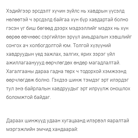
Хэдийгээр эрсдэлт хүчин зүйлс нь хавдрын үүсэлд
нөлөөтэй ч эрсдэлд байгаа хүн бүр хавдартай болно
гэсэн үг биш бөгөөд дээрх мэдээллийг мэдэх нь хүн
өөрөө өвчнөөс сэргийлэн эрүүл амьдралын хэвшлийг
сонгох ач холбогдолтой юм. Толгой хүзүүний
хавдруудын үед зажлах, залгих, ярих зэрэг үйл
ажиллагаануууд өөрчлөгдөх өндөр магадлалтай.
Хагалгааны дараа гадна төрх ч тодорхой хэмжээнд
өөрчлөгдөж болно. Гэхдээ шинж тэмдэг эрт илэрдэг
тул энэ байрлалын хавдруудыг эрт илрүүлж оношлох
боломжтой байдаг.
Дараах шинжүүд удаан хугацаанд илэрвэл яаралтай
мэргэжлийн эмчид хандаарай: