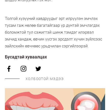
Толгой хүзүүний хавдруудыг эрт илрүүлэн эмчлэх
тусам гаж нөлөө багатайгаар үр дүнтэй эмчлэгдэх
боломжтой тул сэжигтэй шинж тэмдэг илэрвэл
эмчид хандаж, өвчин үүсгэх эрсдэлт хүчин зүйлсээс
зайлсхийн өвчнөөс урьдчилан сэргийлээрэй.
Бусадтай хуваалцах
ХОЛБООТОЙ МЭДЭЭ