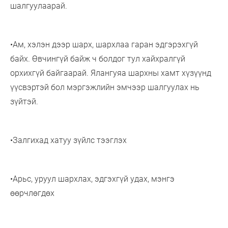
шалгуулаарай.
•Ам, хэлэн дээр шарх, шархлаа гаран эдгэрэхгүй
байх. Өвчингүй байж ч болдог тул хайхралгүй
орхихгүй байгаарай. Ялангуяа шархны хамт хүзүүнд
үүсвэртэй бол мэргэжлийн эмчээр шалгуулах нь
зүйтэй.
•Залгихад хатуу зүйлс тээглэх
•Арьс, уруул шархлах, эдгэхгүй удах, мэнгэ
өөрчлөгдөх