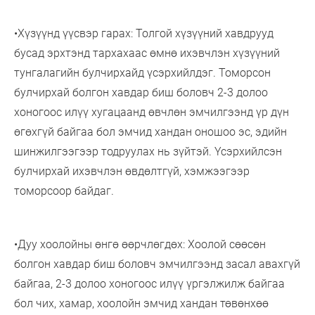
•Хүзүүнд үүсвэр гарах: Толгой хүзүүний хавдрууд
бусад эрхтэнд тархахаас өмнө ихэвчлэн хүзүүний
тунгалагийн булчирхайд үсэрхийлдэг. Томорсон
булчирхай болгон хавдар биш боловч 2-3 долоо
хоногоос илүү хугацаанд өвчлөн эмчилгээнд үр дүн
өгөхгүй байгаа бол эмчид хандан оношоо эс, эдийн
шинжилгээгээр тодруулах нь зүйтэй. Үсэрхийлсэн
булчирхай ихэвчлэн өвдөлтгүй, хэмжээгээр
томорсоор байдаг.
•Дуу хоолойны өнгө өөрчлөгдөх: Хоолой сөөсөн
болгон хавдар биш боловч эмчилгээнд засал авахгүй
байгаа, 2-3 долоо хоногоос илүү үргэлжилж байгаа
бол чих, хамар, хоолойн эмчид хандан төвөнхөө