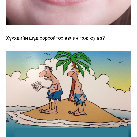
Хүүхдийн шүд хорхойтох өвчин гэж юу вэ?