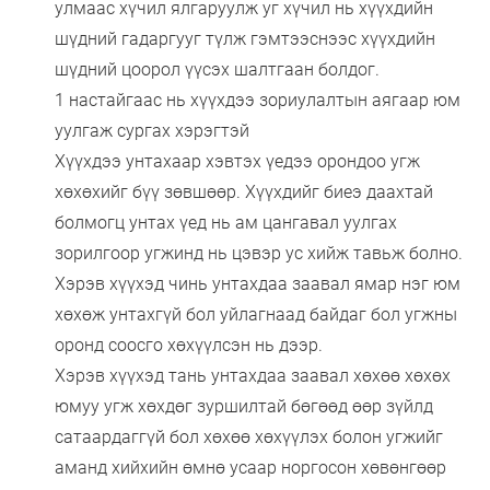
улмаас хүчил ялгаруулж уг хүчил нь хүүхдийн
шүдний гадаргууг түлж гэмтээснээс хүүхдийн
шүдний цоорол үүсэх шалтгаан болдог.
1 настайгаас нь хүүхдээ зориулалтын аягаар юм
уулгаж сургах хэрэгтэй
Хүүхдээ унтахаар хэвтэх үедээ орондоо угж
хөхөхийг бүү зөвшөөр. Хүүхдийг биеэ даахтай
болмогц унтах үед нь ам цангавал уулгах
зорилгоор угжинд нь цэвэр ус хийж тавьж болно.
Хэрэв хүүхэд чинь унтахдаа заавал ямар нэг юм
хөхөж унтахгүй бол уйлагнаад байдаг бол угжны
оронд соосго хөхүүлсэн нь дээр.
Хэрэв хүүхэд тань унтахдаа заавал хөхөө хөхөх
юмуу угж хөхдөг зуршилтай бөгөөд өөр зүйлд
сатаардаггүй бол хөхөө хөхүүлэх болон угжийг
аманд хийхийн өмнө усаар норгосон хөвөнгөөр