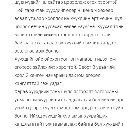
шүднүүдийг нь сайтар цэвэрлэж өгөх хэрэгтэй.
1 ой гарантай хүүхдийг өдөр ч шөнө ч хөхөөр
эсвэл угжаар хооллох нь хүүхдийн эрт үеийн шүд
цоорох өвчин үүсэхэд нөлөө үзүүлнэ. Хүүхэд тань
заавал шөнө хөхөөр хооллох шаардлагатай
байгаа эсэх талаар эх хүүхдийн эмчид хандаж
зөвлөгөө авж болно.
Хүүхдийг ойр ойрхон хөнгөн чанарын идэх юм
өгөхөөс зайлсхийх хэрэгтэй. Өдөрт 3 удаагийн
хоол 2 хөнгөн чанарын идэх юм өгөхөд
хангалттай гэж үздэг.
Хэрэв хүүхдийн тань шүлс ялгаралт багассаны
улмаас ам хуурайших хандлагатай бол энэ нь эрт
үеийн цоорол үүсгэх маш том эрсдэлт хүчин зүйл
болно. Иймд хүүхдийнхээ амыг хуурайших
хандлагатай гэж таамаглаж байгаа бол хүүхдийн