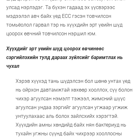
улсад нэрлэдэг. Та бүхэн гадаад эх үүсвэрээс
мэдээлэл авч байх үед ECC гэсэн товчилсон
томьёолол гарвал тэр нь хүүхдийн эрт үеийн шүд
цоорох өвчний товчилсон нэршил юм.
Хүүхдийг эрт үеийн шүд цоорох өвчинөөс
сэргийлэхийн тулд дараах зүйлсийг баримтлах нь
чухал
Хэрэв хүүхэд тань шүдэлсэн бол шөнө унтах үед
нь ойрхон давтамжтай хөхөөр хооллох, сүү болон
чихэр агуулсан нэмэлт тэжээл, жимсний шүүс
агуулсан ундаа зэргийг агуулсан угжаар угжиж
унтуулахаас аль болох зайлсхийх хэрэгтэй.
Хүүхдийн амны хөндийд байх нян бактериуд нь
тухайн угжны сүүнд байх чихрээр хооллосны