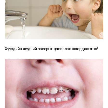
Хүүхдийн шүдний завсрыг цэвэрлэх шаардлагатай