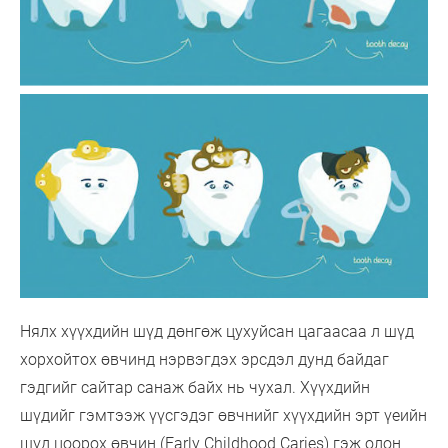
Нялх хүүхдийн шүд дөнгөж цухуйсан цагаасаа л шүд
хорхойтох өвчинд нэрвэгдэх эрсдэл дунд байдаг
гэдгийг сайтар санаж байх нь чухал. Хүүхдийн
шүдийг гэмтээж үүсгэдэг өвчнийг хүүхдийн эрт үеийн
шүд цоорох өвчин (Early Childhood Caries) гэж олон