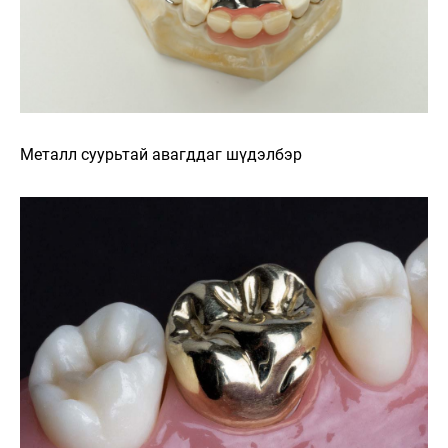
Металл суурьтай авагддаг шүдэлбэр