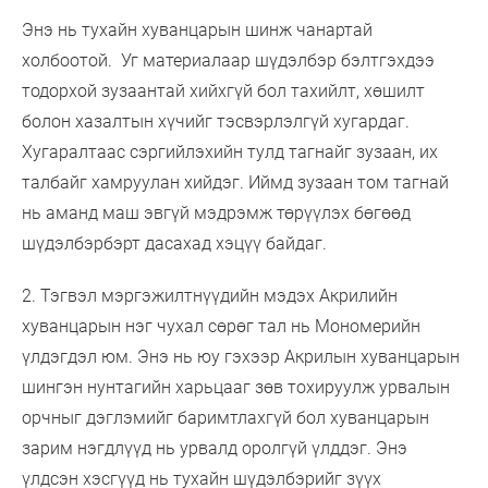
Энэ нь тухайн хуванцарын шинж чанартай
холбоотой. Уг материалаар шүдэлбэр бэлтгэхдээ
тодорхой зузаантай хийхгүй бол тахийлт, хөшилт
болон хазалтын хүчийг тэсвэрлэлгүй хугардаг.
Хугаралтаас сэргийлэхийн тулд тагнайг зузаан, их
талбайг хамруулан хийдэг. Иймд зузаан том тагнай
нь аманд маш эвгүй мэдрэмж төрүүлэх бөгөөд
шүдэлбэрбэрт дасахад хэцүү байдаг.
2. Тэгвэл мэргэжилтнүүдийн мэдэх Акрилийн
хуванцарын нэг чухал сөрөг тал нь Мономерийн
үлдэгдэл юм. Энэ нь юу гэхээр Акрилын хуванцарын
шингэн нунтагийн харьцааг зөв тохируулж урвалын
орчныг дэглэмийг баримтлахгүй бол хуванцарын
зарим нэгдлүүд нь урвалд оролгүй үлддэг. Энэ
үлдсэн хэсгүүд нь тухайн шүдэлбэрийг зүүх