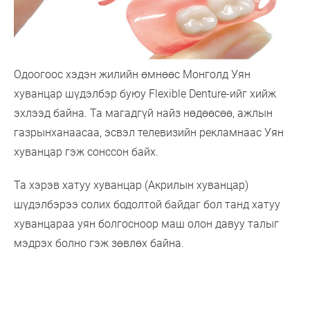
Одоогоос хэдэн жилийн өмнөөс Монголд Уян
хуванцар шүдэлбэр буюу Flexible Denture-ийг хийж
эхлээд байна. Та магадгүй найз нөдөөсөө, ажлын
газрынханаасаа, эсвэл телевизийн рекламнаас Уян
хуванцар гэж сонссон байх.
Та хэрэв хатуу хуванцар (Акрилын хуванцар)
шүдэлбэрээ солих бодолтой байдаг бол танд хатуу
хуванцараа уян болгосноор маш олон давуу талыг
мэдрэх болно гэж зөвлөх байна.