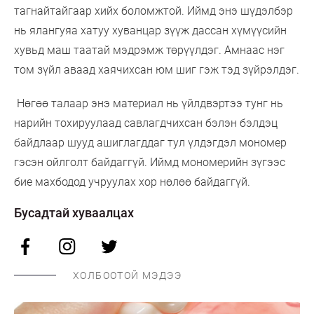
тагнайтайгаар хийх боломжтой. Иймд энэ шүдэлбэр
нь ялангуяа хатуу хуванцар зүүж дассан хүмүүсийн
хувьд маш таатай мэдрэмж төрүүлдэг. Амнаас нэг
том зүйл аваад хаячихсан юм шиг гэж тэд зүйрэлдэг.
Нөгөө талаар энэ материал нь үйлдвэртээ тунг нь
нарийн тохируулаад савлагдчихсан бэлэн бэлдэц
байдлаар шууд ашиглагддаг тул үлдэгдэл мономер
гэсэн ойлголт байдаггүй. Иймд мономерийн зүгээс
бие махбодод учруулах хор нөлөө байдаггүй.
Бусадтай хуваалцах
ХОЛБООТОЙ МЭДЭЭ