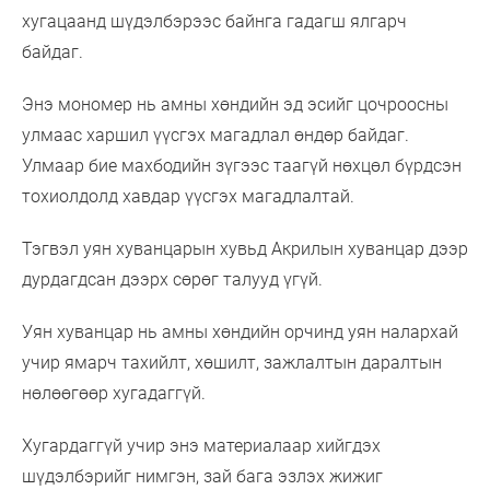
хугацаанд шүдэлбэрээс байнга гадагш ялгарч
байдаг.
Энэ мономер нь амны хөндийн эд эсийг цочроосны
улмаас харшил үүсгэх магадлал өндөр байдаг.
Улмаар бие махбодийн зүгээс таагүй нөхцөл бүрдсэн
тохиолдолд хавдар үүсгэх магадлалтай.
Тэгвэл уян хуванцарын хувьд Акрилын хуванцар дээр
дурдагдсан дээрх сөрөг талууд үгүй.
Уян хуванцар нь амны хөндийн орчинд уян налархай
учир ямарч тахийлт, хөшилт, зажлалтын даралтын
нөлөөгөөр хугадаггүй.
Хугардаггүй учир энэ материалаар хийгдэх
шүдэлбэрийг нимгэн, зай бага эзлэх жижиг