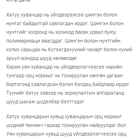
Хатуу хуванцар нь үйлдвэрээсээ шингэн болон
нунтаг байдалтай савлагдан ирдэг. Шингэн болон
нунтгийг хооронд нь холиход бөсөх урвал буюу
полимеризаци явагддаг. Шингэн болон нунтгийн
холих харьцаа нь бүтээгдэхүүний чанарт болон хүний
эрүүл мэндэд шууд нөлөөлдөг.
Харин уян хуванцар нь үйлдвэрлэгчээсээ нарийн
тунгаар орц нормыг нь тохируулан хөнгөн цагаан
бортогонд савлагдсан бэлэн бэлдэц байдлаар ирдэг.
Түүнийг битүү хэвээр нь зориулалтын аппаратанд
шууд шахаж шүдэлбэр бэлтгэдэг.
Хатуу хуванцарын хувьд хуванцарын орц нормыг
шүдний техникч гараар тохируулан найруулдаг бол
Уян хуванцарын хувьд шууд үйлдвэрлэгчээсээ орц