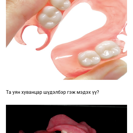
Та уян хуванцар шүдэлбэр гэж мэдэх үү?