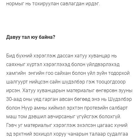
нормыг нь тохируулан савлагдан ирдэг.
Давуу тал юу байна?
Бид бүхний хэрэглэж дассан хатуу хуванцар нь
саяхныг хүртэл хэрэглэхэд болон үйлдвэрлэхэд
хамгийн энгийн гоо сайхан болон үйл зүйн тодорхой
шалгуурт нийцсэн сайн шүдэлбэр гэж тооцогдсоор
ирсэн. Хатуу хуванцарын материалыг өнгөрсөн зууны
30-аад оны үед гарган авсан бөгөөд энэ нь Шүдэлбэр
болон Нүүр амны хиймэл эрхтэн протезийн салбарт
маш том дэвшил авчирсаныг үгүйсгэж болохгүй.
Гэвч уг материалыг хэрэглэж эхэлсэн цагаас хүний
эд эрхтний зохицол хоруу чанарын талаар судалгаа