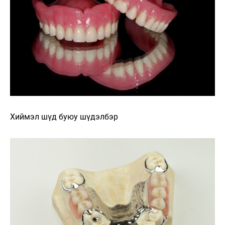
Хиймэл шүд буюу шүдэлбэр