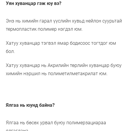
Уян хуванцар гэж юу вэ?
Энэ нь химийн гарал үүслийн хувьд нейлон суурьтай
термопластик полимер нэгдэл юм.
Хатуу хуванцар тэгвэл ямар бодисоос тогтдог юм
бол.
Хатуу хуванцар нь Акрилийн төрлийн хуванцар буюу
химийн нэршил нь полиметилметакрилат юм.
Ялгаа нь юунд байна?
Ялгаа нь бөсөх урвал буюу полимерзациараа
ялгагдана.