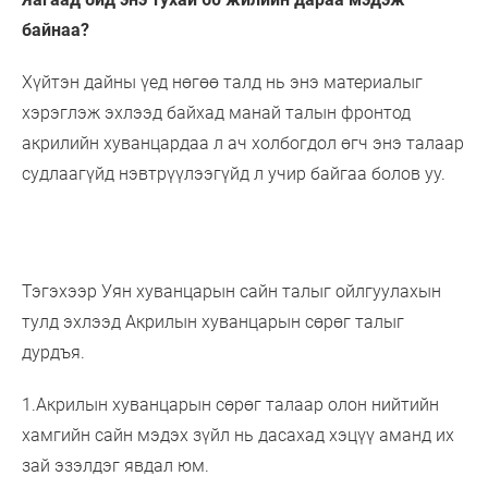
байнаа?
Хүйтэн дайны үед нөгөө талд нь энэ материалыг
хэрэглэж эхлээд байхад манай талын фронтод
акрилийн хуванцардаа л ач холбогдол өгч энэ талаар
судлаагүйд нэвтрүүлээгүйд л учир байгаа болов уу.
Тэгэхээр Уян хуванцарын сайн талыг ойлгуулахын
тулд эхлээд Акрилын хуванцарын сөрөг талыг
дурдъя.
1.Акрилын хуванцарын сөрөг талаар олон нийтийн
хамгийн сайн мэдэх зүйл нь дасахад хэцүү аманд их
зай эзэлдэг явдал юм.