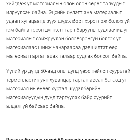
хийгдэж уг материалын олон олон сөрөг талуудыг
илрүүлсэн байна. Эцсийн бүлэгт энэ материалыг
удаан хугацаанд зүүх шүдэлбэрт хэрэглэж болохгүй
юм байна гэсэн дүгнэлт гарч барууны судлаачид уг
материалыг сайжруулан боловсронгуй болгох уг
материалаас шинж чанараараа дэвшилтэт өөр
материал гарган авах талаар судлах болсон байна.
Үүний үр дүнд 50-аад оны дунд үеэс нейлон суурьтай
термопластик уян хуванцар гарган авсан бөгөөд уг
материал нь өнөөг хүртэл шүдэлбэрийн
материалуудын дунд тэргүүлэх байр суурийг
алдалгүй байсаар байна.
Яагаад бид энэ тухай 60 жилийн дараа мэдэж