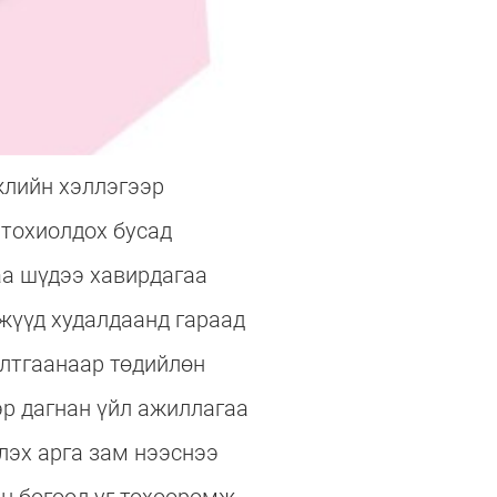
жлийн хэллэгээр
 тохиолдох бусад
аа шүдээ хавирдагаа
жүүд худалдаанд гараад
алтгаанаар төдийлөн
эр дагнан үйл ажиллагаа
лэх арга зам нээснээ