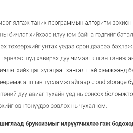
мээг ялгаж таних программын алгоритм зохион 
ны бичлэг хийхээс илүү юм байна гэдгийг бата
эх төхөөржийг унтах үедээ орон дээрээ бэхлэж 
 тэрнээс шүд хавирах дуу чимээг ялган таниж а
бичлэг хийх цаг хугацааг хангалттай хэмжээнд б
өөрөмж апп-ын тусламжтайгаар cloud storage б
өний дуу авиаг тухайн үед нь сонсох боломжт
жийг өвчтөнүүдээ зөвлөх нь чухал юм.
 ашиглаад бруксизмыг илрүүлчихлээ гэж бодохо