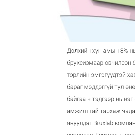
Дэлхийн хүн амын 8% н
бруксизмаар өвчилсөн б
төрлийн эмгэгүүдтэй ха
бараг мэддэггүй тул өн
байгаа ч тэдгээр нь нэг
амжилттай тархаж чадах
явуулдаг Bruxlab компа