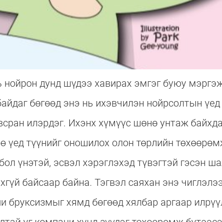
ь нойрон дунд шүдээ хавирах эмгэг буюу мэргэ
айдаг бөгөөд энэ нь ихэвчилэн нойрсолтын үед
всран илэрдэг. Ихэнх хүмүүс шөнө унтаж байхд
өө үед түүнийг оношилох олон төрлийн төхөөрөм
 бол үнэтэй, эсвэл хэрэглэхэд түвэгтэй гэсэн ш
гүй байсаар байна. Тэгвэл саяхан энэ чиглэлэ
ни бруксизмыг хямд бөгөөд хялбар аргаар илрүү