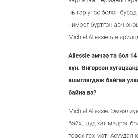
зарлалаа. Германы гара
нь гар утас болон буса
чимээг бүртгэн авч оно
Michiel Allessie-ын ярил
Allessie эмчээ та бол
хүн. Өнгөрсөн хугацаа
ашиглагдаж байгаа ула
байна вэ?
Michiel Allessie: Эмнэл
байх, шүд хэт мэдрэг б
төрөх гэх мэт. Асуудал