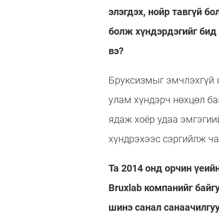
элэгдэх, нойр тавгүй б
болж хүндэрдэгийг бид 
вэ?
Бруксизмыг эмчлэхгүй 
улам хүндэрч нөхцөл ба
ядаж хоёр удаа эмгэгии
хүндрэхээс сэргийлж ча
Та 2014 онд орчин үеи
Bruxlab компанийг байг
шинэ санал санаачилгуу