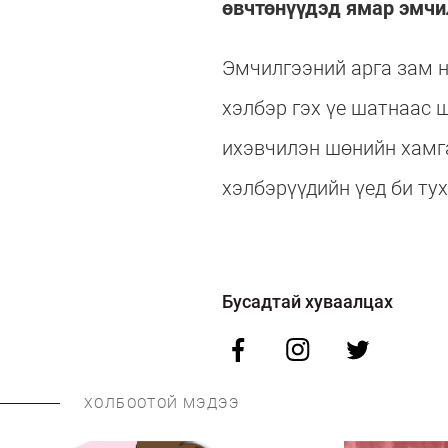
өвчтөнүүдэд ямар эмчил
Эмчилгээний арга зам н
хэлбэр гэх үе шатнаас 
ихэвчилэн шөнийн хамга
хэлбэрүүдийн үед би ту
Бусадтай хуваалцах
ХОЛБООТОЙ МЭДЭЭ