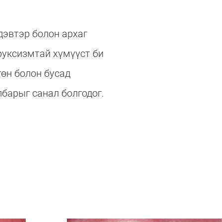
дэвтэр болон архаг
руксизмтай хүмүүст би
гөн болон бусад
барыг санал болгодог.