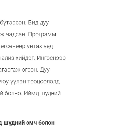
бүтээсэн. Бид дуу
лж чадсан. Программ
өгсөнөөр унтах үед
нализ хийдэг. Ингэснээр
агасгаж өгсөн. Дуу
уюу үүлэн тооцоололд
ой болно. Иймд шүдний
д шүдний эмч болон