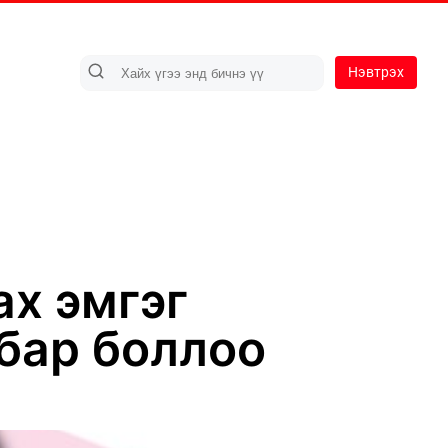
Нэвтрэх
ах эмгэг
лбар боллоо