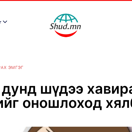
г
РАХ ЭМГЭГ
дунд шүдээ хавир
ийг оношлоход хя