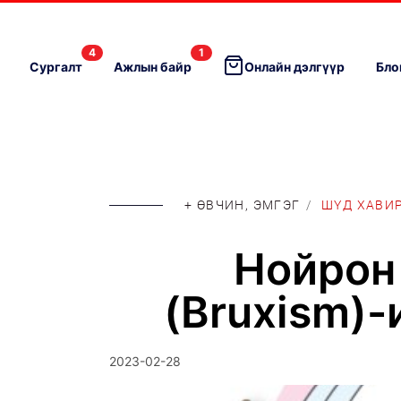
4
1
Сургалт
Ажлын байр
Онлайн дэлгүүр
Бло
+ ӨВЧИН, ЭМГЭГ
/
ШҮД ХАВИ
Нойрон 
(Bruxism)-
2023-02-28