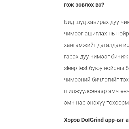
гэж зөвлөх вэ?
Бид шүд хавирах дуу чи
чимээг ашиглах нь нойр
хангамжийг дагалдан ир
гарах дуу чимээг бичиж
sleep test буюу нойрны 
чимээний бичлэгийг төх
шилжүүлсэнээр эмч өвчт
эмч нар энэхүү төхөөрм
Хэрэв DoIGrind app-ыг