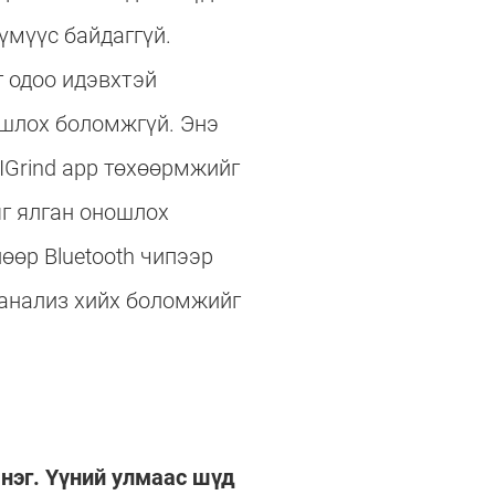
үмүүс байдаггүй.
 одоо идэвхтэй
ошлох боломжгүй. Энэ
IGrind app төхөөрмжийг
г ялган оношлох
өөр Bluetooth чипээр
 анализ хийх боломжийг
 нэг. Үүний улмаас шүд