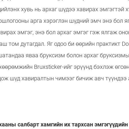
дийлэнх хувь нь архаг шүдээ хавирах эмгэгтэй х
шлогооны арга хэрэглэн шүдний эмч энэ бол яг
вирах эмгэг, энэ бол архаг эмгэг гэж ялгаж он
ш том дутагдал. Яг одоо би өөрийн практикт Do
шатандаа яваа бруксизм болон архаг бруксизмы
хөөрөмжийн Bruxsticker-ийг эрүүнд бэхлэж өгсөн
гдож шүд хавиралтын чимээг бичиж авч түүндээ
хааны салбарт хамгийн их тархсан эмгэгүүдийн