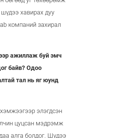
эн бөгөөд уг төхөөрөмж
 шүдээ хавирах дуу
lab компаний захирал
чээр ажиллаж буй эмч
дог байв? Одоо
лтай тал нь яг юунд
х хэмжээгээр элэгдсэн
булчин цуцсан мэдрэмж
даа алга болдог. Шүдээ