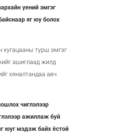
мархайн үений эмгэг
байснаар яг юу болох
н хугацааны турш эмгэг
мжийг ашиглаад жилд
ийг хяналтандаа авч
ношлох чиглэлээр
иглэлээр ажиллаж буй
яг юуг мэдэж байх ёстой