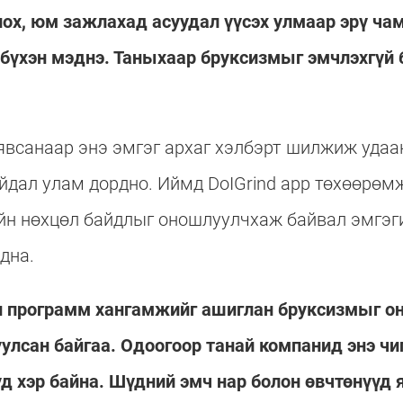
олох, юм зажлахад асуудал үүсэх улмаар эрү ча
бүхэн мэднэ. Таныхаар бруксизмыг эмчлэхгүй 
явсанаар энэ эмгэг архаг хэлбэрт шилжиж удаа
йдал улам дордно. Иймд DoIGrind app төхөөрө
йн нөхцөл байдлыг оношлуулчхаж байвал эмгэг
дна.
йн программ хангамжийг ашиглан бруксизмыг о
уулсан байгаа. Одоогоор танай компанид энэ ч
д хэр байна. Шүдний эмч нар болон өвчтөнүүд 