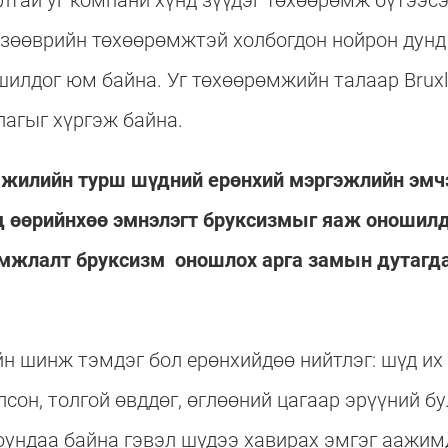
лтай уг компани хүнд зүүдэг төхөөрөмж бүтээс
д зөөврийн төхөөрөмжтэй холбогдон нойрон дунд
шилдог юм байна. Уг төхөөрөмжийн талаар Brux
цлагыг хүргэж байна.
 14 жилийн турш шүдний ерөнхий мэргэжлийн эм
нд өөрийнхөө эмнэлэгт бруксизмыг яаж оношил
мжлалт бруксизм оношлох арга замын дутагда
зүйн шинж тэмдэг бол ерөнхийдөө нийтлэг: шүд и
олсон, толгой өвддөг, өглөөний цагаар эрүүний 
 юундаа байна гэвэл шүдээ хавирах эмгэг аажим