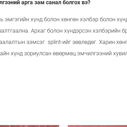
гээний арга зам санал болгох вэ?
ь эмгэгийн хүнд болон хөнгөн хэлбэр болон хүн
шалтгаална. Архаг болон хүндэрсэн хэлбэрийн б
алалтын зэмсэг splint-ийг зөвлөдөг. Харин хөн
хайн хүнд зориулсан өвөрмөц эмчилгээний хувил