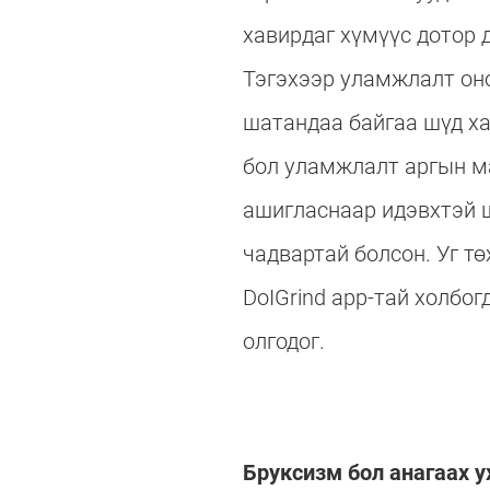
хавирдаг хүмүүс дотор 
Тэгэхээр уламжлалт оно
шатандаа байгаа шүд ха
бол уламжлалт аргын ма
ашигласнаар идэвхтэй 
чадвартай болсон. Уг тө
DoIGrind app-тай холбо
олгодог.
Бруксизм бол анагаах у