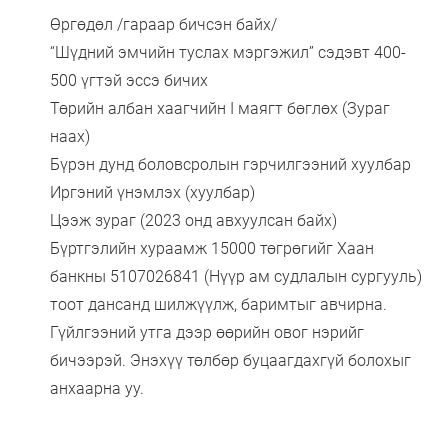
Өргөдөл /гараар бичсэн байх/
“Шүдний эмчийн туслах мэргэжил” сэдэвт 400-
500 үгтэй эссэ бичих
Төрийн албан хаагчийн I маягт бөглөх (Зураг
наах)
Бүрэн дунд боловсролын гэрчилгээний хуулбар
Иргэний үнэмлэх (хуулбар)
Цээж зураг (2023 онд авхуулсан байх)
Бүртгэлийн хураамж 15000 төгрөгийг Хаан
банкны 5107026841 (Нүүр ам судлалын сургууль)
тоот дансанд шилжүүлж, баримтыг авчирна.
Гүйлгээний утга дээр өөрийн овог нэрийг
бичээрэй. Энэхүү төлбөр буцаагдахгүй болохыг
анхаарна уу.