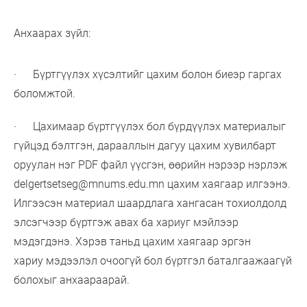
Анхаарах зүйл:
· Бүртгүүлэх хүсэлтийг цахим болон биеэр гаргах
боломжтой.
· Цахимаар бүртгүүлэх бол бүрдүүлэх материалыг
гүйцэд бэлтгэн, дарааллын дагуу цахим хувилбарт
оруулан нэг PDF файл үүсгэн, өөрийн нэрээр нэрлэж
delgertsetseg@mnums.edu.mn цахим хаягаар илгээнэ.
Илгээсэн материал шаардлага хангасан тохиолдолд
элсэгчээр бүртгэж авах ба хариуг мэйлээр
мэдэгдэнэ. Хэрэв таньд цахим хаягаар эргэн
хариу мэдээлэл очоогүй бол бүртгэл баталгаажаагүй
болохыг анхаараарай.