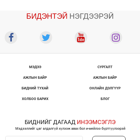
БИДЭНТЭЙ
НЭГДЭЭРЭЙ
МЭДЭЭ
СУРГАЛТ
АЖЛЫН БАЙР
АЖЛЫН БАЙР
БИДНИЙ ТУХАЙ
ОНЛАЙН ДЭЛГҮҮР
ХОЛБОО БАРИХ
БЛОГ
БИДНИЙГ ДАГААД
ИНЭЭМСЭГЛЭ
Мэдээллийг цаг алдалгүй хүлээж авах бол и-мейлээ бүртгүүлээрэй