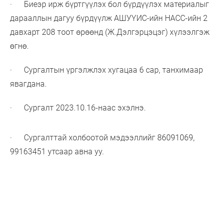
· Биеэр ирж бүртгүүлэх бол бүрдүүлэх материалыг
дарааллын дагуу бүрдүүлж АШУҮИС-ийн НАСС-ийн 2
давхарт 208 тоот өрөөнд (Ж.Дэлгэрцэцэг) хүлээлгэж
өгнө.
· Сургалтын үргэлжлэх хугацаа 6 сар, танхимаар
явагдана.
· Сургалт 2023.10.16-наас эхэлнэ.
· Сургалттай холбоотой мэдээллийг 86091069,
99163451 утсаар авна уу.