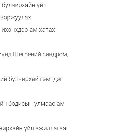
 булчирхайн үйл
гтворжуулах
 ихэнхдээ ам хатах
Үүнд Шёгрений синдром,
ий булчирхай гэмтдэг
ийн бодисын улмаас ам
чирхайн үйл ажиллагааг