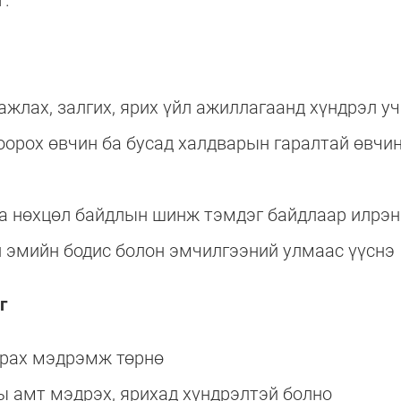
г.
жлах, залгих, ярих үйл ажиллагаанд хүндрэл у
орох өвчин ба бусад халдварын гаралтай өвчин
ба нөхцөл байдлын шинж тэмдэг байдлаар илрэн
 эмийн бодис болон эмчилгээний улмаас үүснэ
г
арах мэдрэмж төрнө
ы амт мэдрэх, ярихад хүндрэлтэй болно