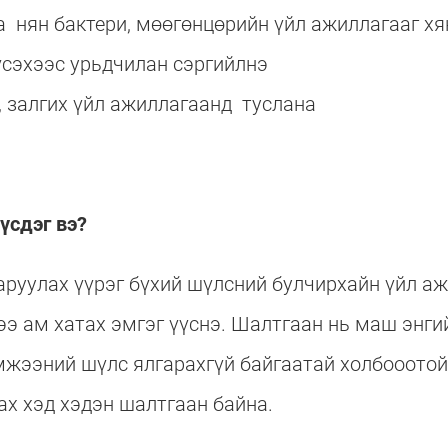
 нян бактери, мөөгөнцөрийн үйл ажиллагааг х
сэхээс урьдчилан сэргийлнэ
, залгих үйл ажиллагаанд туслана
үсдэг вэ?
руулах үүрэг бүхий шүлсний булчирхайн үйл аж
э ам хатах эмгэг үүснэ. Шалтгаан нь маш энги
мжээний шүлс ялгарахгүй байгаатай холбооото
ах хэд хэдэн шалтгаан байна.