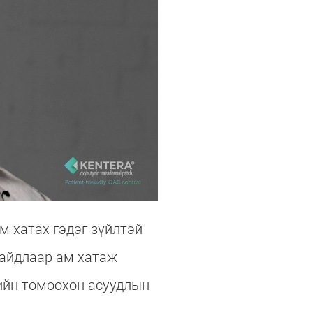
м хатах гэдэг зүйлтэй
байдлаар ам хатаж
ийн томоохон асуудлын