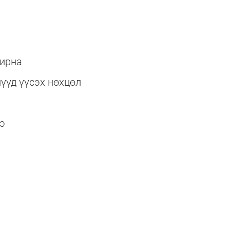
чирна
үүд үүсэх нөхцөл
э