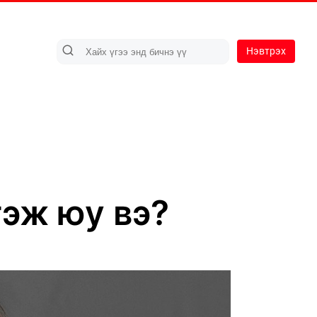
Нэвтрэх
гэж юу вэ?