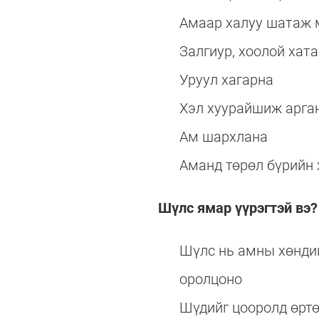
Амаар халуу шатаж 
Залгиур, хоолой хат
Уруул хагарна
Хэл хуурайшиж арга
Ам шархлана
Аманд төрөл бүрийн
Шүлс ямар үүрэгтэй вэ?
Шүлс нь амны хөндий
оролцоно
Шүдийг цооролд өртө