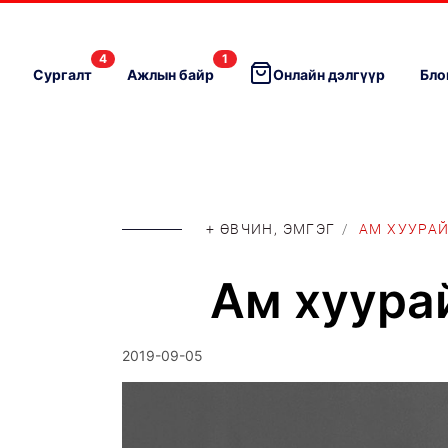
4
1
Сургалт
Ажлын байр
Онлайн дэлгүүр
Бло
+ ӨВЧИН, ЭМГЭГ
/
АМ ХУУРА
Ам хуурай
2019-09-05