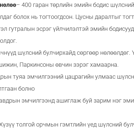
нөлөө
– 400 гаран төрлийн эмийн бодис шүлсний
лдаг болох нь тогтоогдсон. Цусны даралтыг то
гэл гутралын эсрэг үйлчилэлтэй эмийн бодисууд
олдог.
вчнүүд шүлсний булчирхайд сөргөөр нөлөөлдөг. 
шижин, Паркинсоны өвчин зэрэг хамаарна.
рын туяа эмчилгээний цацрагийн улмаас шүлсн
лтгаан болно
авдрын эмчилгээнд ашиглаж буй зарим нэг эм
Хүзүү толгой орчмын гэмтлийн үед шүлсний бул