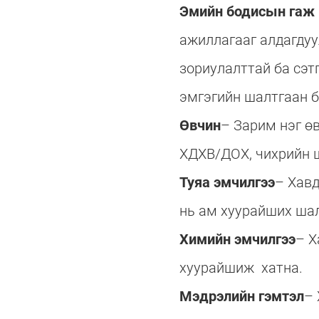
Эмийн бодисын гаж 
ажиллагааг алдагдуу
зориулалттай ба сэт
эмгэгийн шалтгаан б
Өвчин
– Зарим нэг ө
ХДХВ/ДОХ, чихрийн 
Туяа эмчилгээ
– Хавд
нь ам хуурайших ша
Химийн эмчилгээ
– Х
хуурайшиж хатна.
Мэдрэлийн гэмтэл
– 