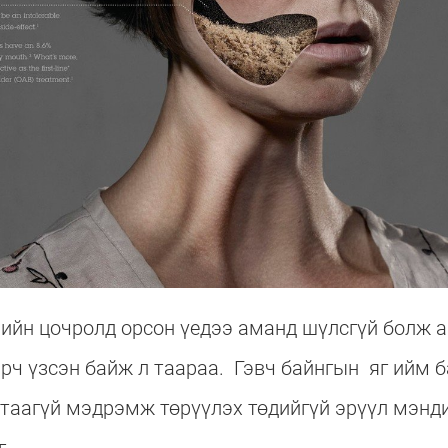
элийн цочролд орсон үедээ аманд шүлсгүй болж а
арч үзсэн байж л таараа. Гэвч байнгын яг ийм 
 таагүй мэдрэмж төрүүлэх төдийгүй эрүүл мэнд