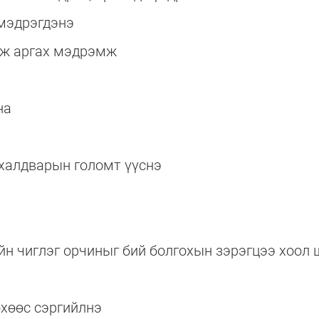
мэдрэгдэнэ
аж аргах мэдрэмж
на
 халдварын голомт үүснэ
н чиглэг орчиныг бий болгохын зэрэгцээ хоол 
хөөс сэргийлнэ