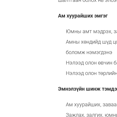
шалтгаан болох нь элбэ
Ам хуурайших эмгэг
Юмны амт мэдрэх, за
Амны хөндийд шүд цо
боломж нэмэгдэнэ
Нэлээд олон өвчин 
Нэлээд олон төрлийн
Эмнэлзүйн шинж тэмдэ
Ам хуурайших, зава
Зажлах, залгих, юмн