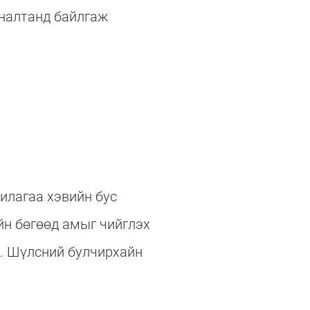
яналтанд байлгаж
илагаа хэвийн бус
йн бөгөөд амыг чийглэх
й. Шүлсний булчирхайн