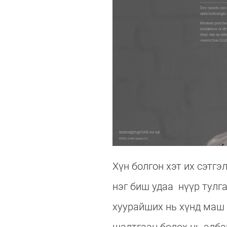
Хүн болгон хэт их сэтг
нэг биш удаа нүүр тулг
хуурайших нь хүнд маш