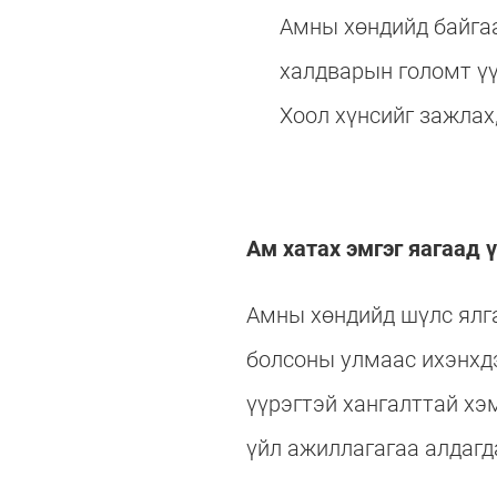
Амны хөндийд байгаа
халдварын голомт үү
Хоол хүнсийг зажлах
Ам хатах эмгэг яагаад ү
Амны хөндийд шүлс ялга
болсоны улмаас ихэнхдэ
үүрэгтэй хангалттай хэ
үйл ажиллагагаа алдагд