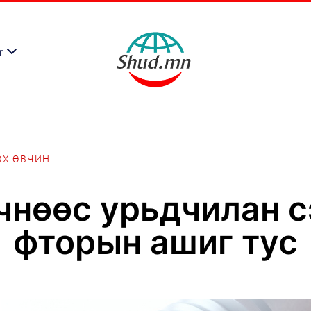
г
ОХ ӨВЧИН
чнөөс урьдчилан с
фторын ашиг тус