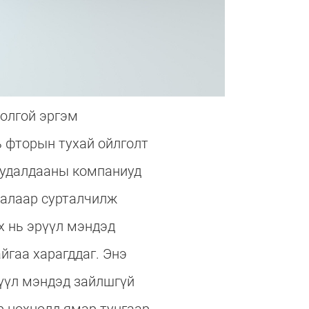
толгой эргэм
ь фторын тухай ойлголт
 худалдааны компаниуд
талаар сурталчилж
х нь эрүүл мэндэд
айгаа харагддаг. Энэ
рүүл мэндэд зайлшгүй