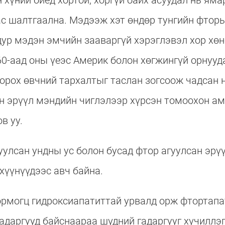
 хүний биед хортой, хоргүй байх асуудал нь яма
ас шалтгаална. Мэдээж хэт өндөр тунгийн фтор
дур мэдэн эмчийн зааваргүй хэрэглэвэл хор хөн
60-аад оны үеэс Америк болон хөгжингүй орнууд
рох өвчний тархалтыг таслан зогсоож чадсан 
н эрүүл мэндийн чиглэлээр хүрсэн томоохон а
в уу.
улсан ундны ус болон бусад фтор агуулсан эрүү
хүүнүүдээс авч байна.
рмогц гидроксиапатиттай урвалд орж фтортапат
адаргууд байснаараа шүдний гадаргууг хүчиллэ