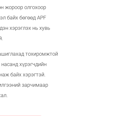
өн жороор олгохоор
эл байх бөгөөд APF
эдэн хэрэглэх нь хувь
й.
 ашиглахад тохиромжтой
д насанд хүрэгчдийн
анаж байх хэрэгтэй.
илгээний зарчимаар
хал.