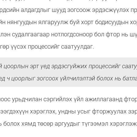
эрдсийн алдагдлыг шууд зогсоож эрдэсжүүлэх 
н нянгуудын ялгаруулж буй хорт бодисуудын хо
лэн судалгаагаар нотлогдсоноор бол фтор нь ш
гөр үүсэх процессийг саатуулдаг.
й цоорлын эрт үед эрдэсгүйжих процессийг саату
д ч цоорлыг зогсоох үйлчилэлтэй болох нь батла
лоос урьдчилан сэргийлэх үйл ажиллагаанд фто
тээгдэхүүн хэрэглэх, ундны усыг фторжуулах зэр
ь болох хямд төсөр аргуудыг түгээмэл хэрэглэж