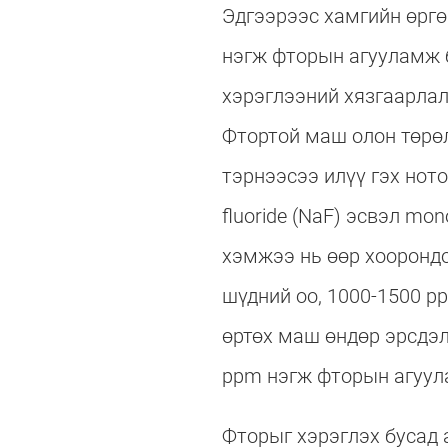
Эдгээрээс хамгийн өргө
нэгж фторын агууламж б
хэрэглээний хязгаарлал
Фтортой маш олон төрөл
тэрнээсээ илүү гэх нот
fluoride (NaF) эсвэл mo
хэмжээ нь өөр хоорондо
шүдний оо, 1000-1500 p
өртөх маш өндөр эрсдэл
ppm нэгж фторын агуул
Фторыг хэрэглэх бусад а