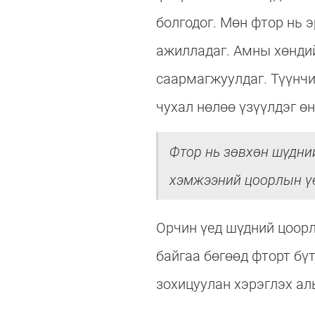
болгодог. Мөн фтор нь 
ажилладаг. Амны хөндий
саармагжуулдаг. Түүнчи
чухал нөлөө үзүүлдэг өн
Фтор нь зөвхөн шүдни
хэмжээний цоорлын үе
Орчин үед шүдний цоор
байгаа бөгөөд фторт бү
зохицуулан хэрэглэх ал