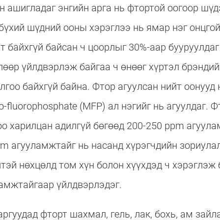
н ашигладаг энгийн арга нь фтортой оогоор шүд
үхий шүдний ооны хэрэглээ нь ямар нэг онцгой
т байхгүй байсан ч цоорлыг 30%-аар бууруулдаг 
өөр үйлдвэрлэж байгаа ч өнөөг хүртэл брэндийн
олгоо байхгүй байна. Фтор агуулсан нийт оонууд
no-fluorophosphate (MFP) ал нэгийг нь агуулдаг
о харилцан адилгүй бөгөөд 200-250 ppm агуула
pm агууламжтайг нь насанд хүрэгчдийн зориулал
тэй нөхцөлд том хүн болон хүүхдэд ч хэрэглэж 
амжтайгаар үйлдвэрлэдэг.
ргуудад фторт шахмал, гель, лак, бохь, ам зайл