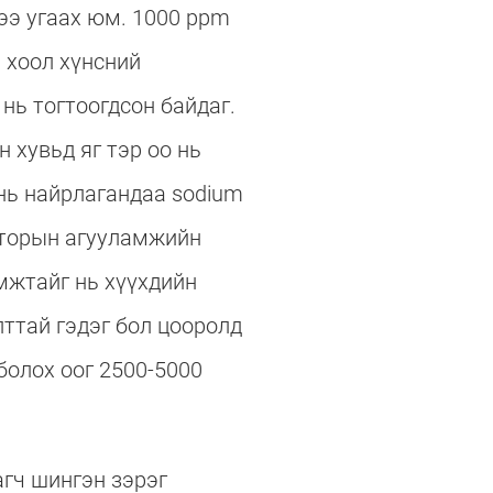
ээ угаах юм. 1000 ppm
 хоол хүнсний
нь тогтоогдсон байдаг.
 хувьд яг тэр оо нь
 нь найрлагандаа sodium
. Фторын агууламжийн
мжтайг нь хүүхдийн
ттай гэдэг бол цооролд
болох оог 2500-5000
агч шингэн зэрэг