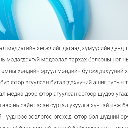
л медиагийн хөгжлийг дагаад хүмүүсийн дунд 
 нь мэдэгдэхгүй мэдээлэл тархах болсоны нэг н
з, эмны хөндийн эрүүл мэндийн бүтээгдэхүүний
 бүр фтор агуулсан бүтээгдэхүүний ашиг тусын 
ал медиа дээр фтор агуулсан оогоор шүдээ угаа
гаах нь сайн гэсэн суртал ухуулга хүчтэй явж б
н үүднээс зөвлөгөө өгөхөд, фтор бол шүдний э