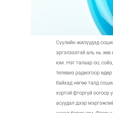
Сүүлийн жилүүдэд сошиа
эргэлзээтэй аль нь зөв
юм. Нэг талаар оо, сой
телевиз радиогоор өдөр
байхад нөгөө талд соши
хортой фторгүй оогоор у
асуудал дээр мэргэжлий