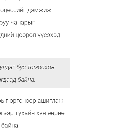
процессийг дэмжиж
руу чанарыг
үдний цоорол үүсэхэд
улдаг бус томоохон
гдаад байна.
рыг өргөнөөр ашиглаж
гээр тухайн хүн өөрөө
 байна.