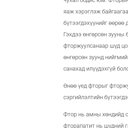
чухал бодис юм. Фторын
яаж хэрэглэж байгаага
бүтээгдэхүүнийг өөрөө 
Гэхдээ өнгөрсөн зууны 
фторжуулсанаар шүд цоо
өнгөрсөн зуунд нийгмий
санахад илүүдэхгүй боло
Өнөө үед фторыг фторжу
сэргийлэлтийн бүтээгдэ
Фтор нь амны хөндийд о
фторапатит нь шүдний г