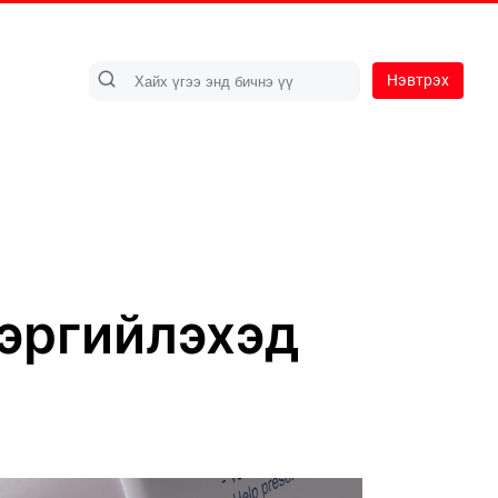
Нэвтрэх
эргийлэхэд