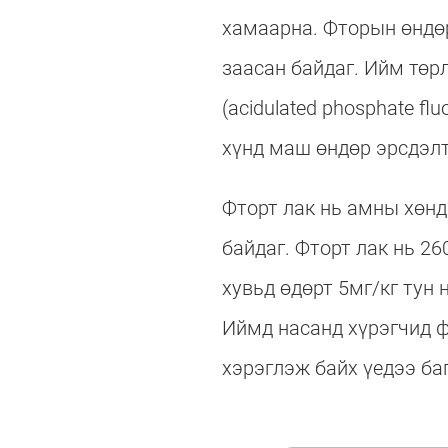
хамаарна. Фторын өндөр
заасан байдаг. Ийм төр
(acidulated phosphate fl
хүнд маш өндөр эрсдэлт
Фторт лак нь амны хөн
байдаг. Фторт лак нь 26
хувьд өдөрт 5мг/кг тун 
Иймд насанд хүрэгчид 
хэрэглэж байх үедээ баг