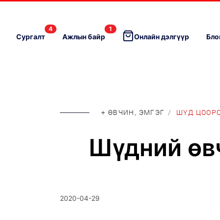
4
1
Сургалт
Ажлын байр
Онлайн дэлгүүр
Бло
+ ӨВЧИН, ЭМГЭГ
/
ШҮД ЦООР
Шүдний өв
2020-04-29