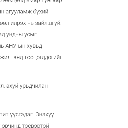
р нөхцөлд ямар тунгаар
ын агууламж бүхий
өөл илрэх нь зайлшгүй.
ад ундны усыг
нь АНУ-ын хувьд
мжилтанд тооцогддогийг
л, ахуй урьдчилан
ит үүсгэдэг. Энэхүү
г орчинд тэсвэртэй