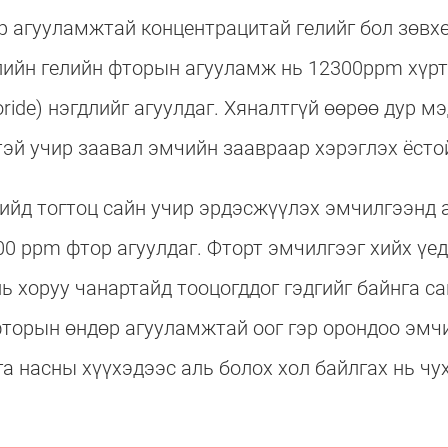
 агууламжтай концентрацитай гелийг бол зөвх
лийн гелийн фторын агууламж нь 12300ppm хүрт
uoride) нэгдлийг агуулдаг. Хяналтгүй өөрөө дур м
эй учир заавал эмчийн заавраар хэрэглэх ёсто
дийд тогтоц сайн учир эрдэсжүүлэх эмчилгээнд
00 ppm фтор агуулдаг. Фторт эмчилгээг хийх үе
нь хоруу чанартайд тооцогддог гэдгийг байнга с
фторын өндөр агууламжтай оог гэр орондоо эмч
а насны хүүхэдээс аль болох хол байлгах нь чу