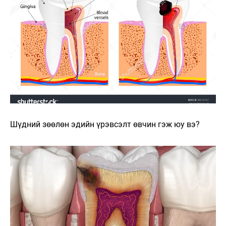
Шүдний зөөлөн эдийн үрэвсэлт өвчин гэж юу вэ?