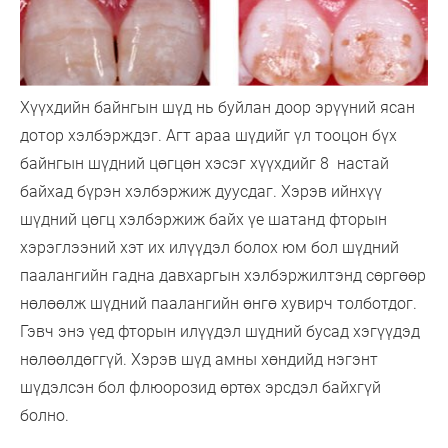
Хүүхдийн байнгын шүд нь буйлан доор эрүүний ясан
дотор хэлбэрждэг. Агт араа шүдийг үл тооцон бүх
байнгын шүдний цөгцөн хэсэг хүүхдийг 8 настай
байхад бүрэн хэлбэржиж дуусдаг. Хэрэв ийнхүү
шүдний цөгц хэлбэржиж байх үе шатанд фторын
хэрэглээний хэт их илүүдэл болох юм бол шүдний
паалангийн гадна давхаргын хэлбэржилтэнд сөргөөр
нөлөөлж шүдний паалангийн өнгө хувирч толботдог.
Гэвч энэ үед фторын илүүдэл шүдний бусад хэгүүдэд
нөлөөлдөггүй. Хэрэв шүд амны хөндийд нэгэнт
шүдэлсэн бол флюорозид өртөх эрсдэл байхгүй
болно.