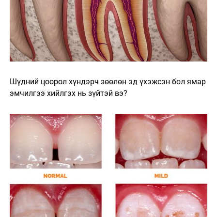
Шүдний цоорол хүндэрч зөөлөн эд үхэжсэн бол ямар
эмчилгээ хийлгэх нь зүйтэй вэ?