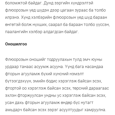
боломжтой байдаг. Дунд зэргийн хүндрэлтэй
флюорозын үед шүдэн дээр цагаан зураас ба толбо
илрэнэ. Хүнд хэлбэрийн флюорозын үед шүд бараан
өнгөтэй болж нүхших, саарал ба бараан толбо үүссэн,
паалангийн хэлбэр алдагдсан байдаг.
Оношилгоо
Флюорозын оношийг тодруулахын тулд эмч юуны
урдаар танаас асуумж асууна. Үүнд бага насандаа
фторын агууламж бүхий хүнсний нэмэлт
бүтээгдэхүүн, эмийн бодис хэрэглэж байсан эсэх,
фтортой оо хэрэглэж байсан эсэх, төрсний дараагаас
эхлэн фторжуулсан ундны ус хэрэглэж байсан эсэх,
усан дахь фторын агууламж өндөр бүс нутагт
амьдарч байсан эсэх зэрэг асуултуудыг хамруулна.