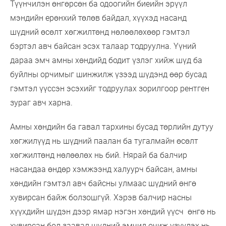
Түүнчилэн өнгөрсөн ба одоогийн биеийн эрүүл
мэндийн ерөнхий төлөв байдал, хүүхэд насанд
шүдний өсөлт хөгжилтөнд нөлөөлөхөөр гэмтэл
бэртэл авч байсан эсэх талаар тодруулна. Үүний
дараа эмч амны хөндийд бодит үзлэг хийж шүд ба
буйлны орчимыг шинжилж үзээд шүдэнд өөр бусад
гэмтэл үүссэн эсэхийг тодруулах зорилгоор рентген
зураг авч харна.
Амны хөндийн ба гавал тархины бусад төрлийн дутуу
хөгжилүүд нь шүдний паалан ба тугалмайн өсөлт
хөгжилтөнд нөлөөлөх нь бий. Нярай ба балчир
насандаа өндөр хэмжээнд халуурч байсан, амны
хөндийн гэмтэл авч байсны улмаас шүдний өнгө
хувирсан байж болзошгүй. Хэрэв балчир насны
хүүхдийн шүдэн дээр ямар нэгэн хөндий үүсч өнгө нь
хувирсан бол заавал шүдний эмчид очиж үзүүлэх нь