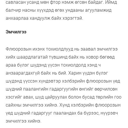
савласан усанд мөн фтор нэмж өгсөн байдаг. Иймд
балчир насны хүүхдэд өгөх ундааны агууламжид
анхаарлаа хандуулж байх хэрэгтэй.
Эмчилгээ
Флюорозын ихэнх тохиолдлууд нь заавал эмчилгээ
хийх шаардлагатай түвшинд байх нь ховор бөгөөд
араа бүлэг шүдэнд үүсэн тохиолдолд хэнд ч
анзаарагдахгүй байх нь бий. Харин үүдэн бүлэг
шүдэнд үүссэн хүндэвтэр хэлбэрийн флюорозын үед
шүдний паалангийн гадаргуугийн өнгийг өөрчилсөн
хэсгийг авах, шүд цайруулах болон бусад төрлийн гоо
сайхны эмчилгээ хийнэ. Хүнд хэлбэрийн флюорозын
үед шүдний гадаргууг пааландах ба бүрээс, нүүрэвч
эмчилгээ хийнэ.