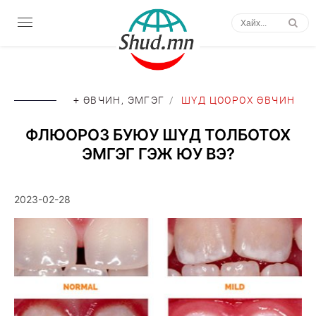
+ ӨВЧИН, ЭМГЭГ
/
ШҮД ЦООРОХ ӨВЧИН
ФЛЮОРОЗ БУЮУ ШҮД ТОЛБОТОХ
ЭМГЭГ ГЭЖ ЮУ ВЭ?
2023-02-28