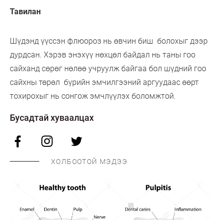
Тавилан
Шүдэнд үүссэн флюороз нь өвчин биш болохыг дээр
дурдсан. Хэрэв энэхүү нөхцөл байдал нь таны гоо
сайханд сөрөг нөлөө учруулж байгаа бол шүдний гоо
сайхны төрөл бүрийн эмчилгээний аргуудаас өөрт
тохирохыг нь сонгож эмчлүүлэх боломжтой.
Бусадтай хуваалцах
ХОЛБООТОЙ МЭДЭЭ