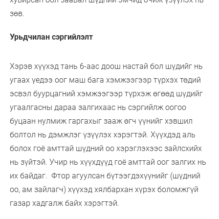
зөв.
Урьдчилан сэргийлэлт
Хэрэв хүүхэд тань 6-аас доош настай бол шүдийг нь
угаах үедээ оог маш бага хэмжээгээр түрхэх төдий
эсвэл буурцагний хэмжээгээр түрхэж өгөөд шүдийг
угаалгасны дараа залгихаас нь сэргийлж оогоо
буцаан нулмиж гаргахыг зааж өгч үүнийг хэвшил
болтол нь дэмжлэг үзүүлэх хэрэгтэй. Хүүхдэд аль
болох гоё амттай шүдний оо хэрэглэхээс зайлсхийх
нь зүйтэй. Учир нь хүүхдүүд гоё амттай оог залгих нь
их байдаг. Фтор агуулсан бүтээгдэхүүнийг (шүдний
оо, ам зайлагч) хүүхэд хялбархан хүрэх боломжгүй
газар хадгалж байх хэрэгтэй.