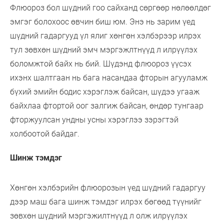
Флюороз бол шүдний гоо сайханд сөргөөр нөлөөлдөг
эмгэг болохоос өвчин биш юм. Энэ нь зарим үед
шүдний гадаргууд үл ялиг хөнгөн хэлбэрээр илрэх
тул зөвхөн шүдний эмч мэргэжлтнүүд л илрүүлэх
боломжтой байх нь бий. Шүдэнд флюороз үүсэх
ихэнх шалтгаан нь бага насандаа фторын агууламж
бүхий эмийн бодис хэрэглэж байсан, шүдээ угааж
байхлаа фтортой оог залгиж байсан, өндөр тунгаар
фторжуулсан ундны усны хэрэглээ зэрэгтэй
холбоотой байдаг.
Шинж тэмдэг
Хөнгөн хэлбэрийн флюорозын үед шүдний гадаргуу
дээр маш бага шинж тэмдэг илрэх бөгөөд түүнийг
зөвхөн шүдний мэргэжилтнүүд л олж илрүүлэх