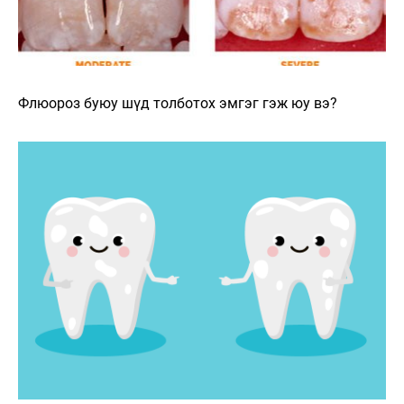
Флюороз буюу шүд толботох эмгэг гэж юу вэ?