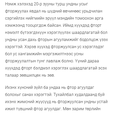
Нэмж хэлэхэд 20-р зууны турш ундны усыг
фторжуулах явдал нь шүдний өвчинөөс урьдчилан
сэргийлэх нийгмийн эрүүл мэндийн томоохон арга
хэмжээнд тооцогдож байсан. Иймд хүүхдэд фторт
нэмэлт бүтээгдэхүүн хэрэглүүлэх шаардлагатай бол
ундны усан дахь фторын агууламжийг бодолцож үзэх
хэрэгтэй. Хэрэв хүүхэд фторжуулсан ус хэрэглэдэг
бол ус хангамжийн мэргэжилтнээс усны
фторжуулалтын тунг лавлаж болно. Үүний дараа
хүүхдэд фторт бэлдмэл хэрэглэх шаардлагатай эсэх
талаар зөвшилцөх нь зөв.
Ихэнх хүнсний зүйл ба ундаа нь фтор агуулдаг
болохыг санах хэрэгтэй. Тухайлбал худалдаанд буй
ихэнх жимсний жүүсүүд нь фторжуулсан ундны устай
ижил түвшний фтор агуулдаг. Мөн зарим төрлийн