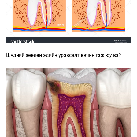
Шүдний зөөлөн эдийн үрэвсэлт өвчин гэж юу вэ?