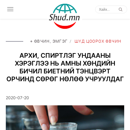
+ ӨВЧИН, ЭМГЭГ
/
ШҮД ЦООРОХ ӨВЧИН
АРХИ, СПИРТЛЭГ УНДААНЫ
ХЭРЭГЛЭЭ НЬ АМНЫ ХӨНДИЙН
БИЧИЛ БИЕТНИЙ ТЭНЦВЭРТ
ОРЧИНД СӨРӨГ НӨЛӨӨ УЧРУУЛДАГ
2020-07-20