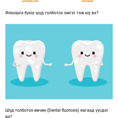
Флюороз буюу шүд толботох эмгэг гэж юу вэ?
Шүд толботох өвчин (Dental fluorosis) яагаад үүсдэг
вэ?