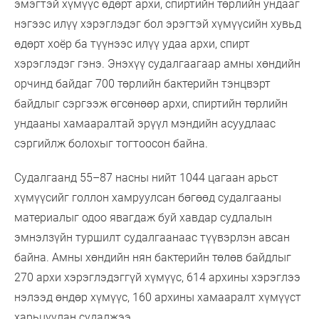
эмэгтэй хүмүүс өдөрт архи, спиртийн төрлийн ундааг
нэгээс илүү хэрэглэдэг бол эрэгтэй хүмүүсийн хувьд
өдөрт хоёр ба түүнээс илүү удаа архи, спирт
хэрэглэдэг гэнэ. Энэхүү судалгаагаар амны хөндийн
орчинд байдаг 700 төрлийн бактерийн тэнцвэрт
байдлыг сэргээж өгсөнөөр архи, спиртийн төрлийн
ундааны хамааралтай эрүүл мэндийн асуудлаас
сэргийлж болохыг тогтоосон байна.
Судалгаанд 55–87 насны нийт 1044 цагаан арьст
хүмүүсийг голлон хамруулсан бөгөөд судалгааны
материалыг одоо явагдаж буй хавдар судлалын
эмнэлзүйн туршилт судалгаанаас түүвэрлэн авсан
байна. Амны хөндийн нян бактерийн төлөв байдлыг
270 архи хэрэглэдэггүй хүмүүс, 614 архины хэрэглээ
нэлээд өндөр хүмүүс, 160 архины хамааралт хүмүүст
харьцуулан судалжээ.