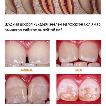
Шүдний цоорол хүндэрч зөөлөн эд үхэжсэн бол ямар
эмчилгээ хийлгэх нь зүйтэй вэ?