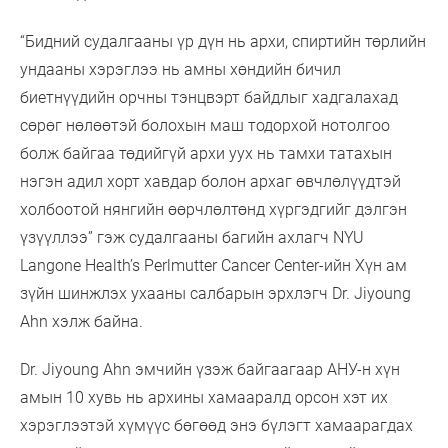
“Бидний судалгааны үр дүн нь архи, спиртийн төрлийн
ундааны хэрэглээ нь амны хөндийн бичил
биетнүүдийн орчны тэнцвэрт байдлыг хадгалахад
сөрөг нөлөөтэй болохын маш тодорхой нотолгоо
болж байгаа төдийгүй архи уух нь тамхи татахын
нэгэн адил хорт хавдар болон архаг өвчлөлүүдтэй
холбоотой нянгийн өөрчлөлтөнд хүргэдгийг дэлгэн
үзүүллээ” гэж судалгааны багийн ахлагч NYU
Langone Health’s Perlmutter Cancer Center-ийн Хүн ам
зүйн шинжлэх ухааны салбарын эрхлэгч Dr. Jiyoung
Ahn хэлж байна.
Dr. Jiyoung Ahn эмчийн үзэж байгаагаар АНУ-н хүн
амын 10 хувь нь архины хамааралд орсон хэт их
хэрэглээтэй хүмүүс бөгөөд энэ бүлэгт хамаарагдах