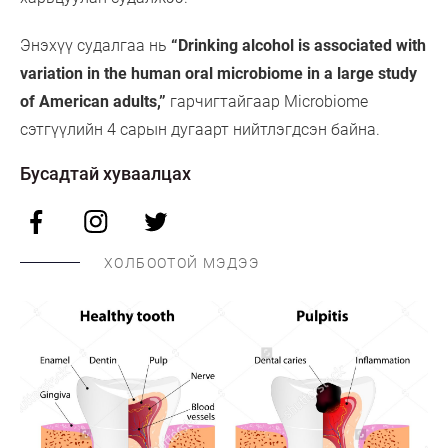
Энэхүү судалгаа нь
“Drinking alcohol is associated with
variation in the human oral microbiome in a large study
of American adults,”
гарчигтайгаар Microbiome
сэтгүүлийн 4 сарын дугаарт нийтлэгдсэн байна.
Бусадтай хуваалцах
ХОЛБООТОЙ МЭДЭЭ