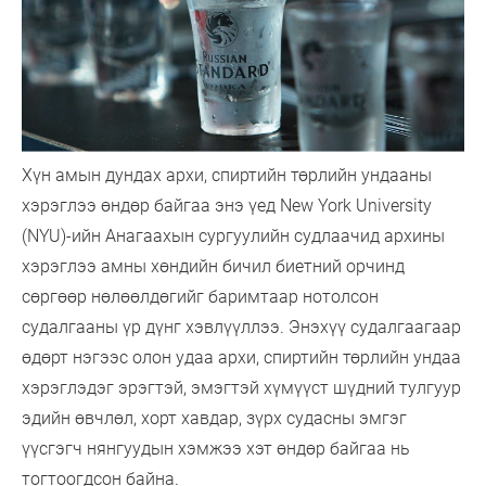
Хүн амын дундах архи, спиртийн төрлийн ундааны
хэрэглээ өндөр байгаа энэ үед New York University
(NYU)-ийн Анагаахын сургуулийн судлаачид архины
хэрэглээ амны хөндийн бичил биетний орчинд
сөргөөр нөлөөлдөгийг баримтаар нотолсон
судалгааны үр дүнг хэвлүүллээ. Энэхүү судалгаагаар
өдөрт нэгээс олон удаа архи, спиртийн төрлийн ундаа
хэрэглэдэг эрэгтэй, эмэгтэй хүмүүст шүдний тулгуур
эдийн өвчлөл, хорт хавдар, зүрх судасны эмгэг
үүсгэгч нянгуудын хэмжээ хэт өндөр байгаа нь
тогтоогдсон байна.