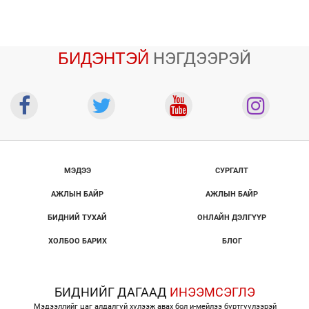
БИДЭНТЭЙ
НЭГДЭЭРЭЙ
МЭДЭЭ
СУРГАЛТ
АЖЛЫН БАЙР
АЖЛЫН БАЙР
БИДНИЙ ТУХАЙ
ОНЛАЙН ДЭЛГҮҮР
ХОЛБОО БАРИХ
БЛОГ
БИДНИЙГ ДАГААД
ИНЭЭМСЭГЛЭ
Мэдээллийг цаг алдалгүй хүлээж авах бол и-мейлээ бүртгүүлээрэй