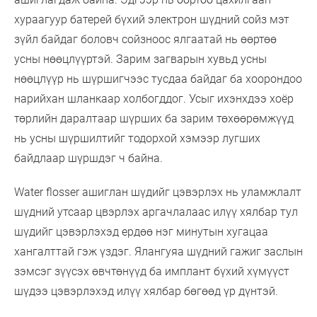
хураагуур батерей бүхий электрон шүдний сойз мэт
зүйл байдаг боловч сойзноос ялгаатай нь өөртөө
усны нөөцлүүртэй. Зарим загварын хувьд усны
нөөцлүүр нь шүршигчээс тусдаа байдаг ба хоорондоо
нарийхан шланкаар холбогддог. Усыг ихэнхдээ хоёр
төрлийн даралтаар шүрших ба зарим төхөөрөмжүүд
нь усны шүршилтийг тодорхой хэмээр лугших
байдлаар шүршдэг ч байна.
Water flosser ашиглан шүдийг цэвэрлэх нь уламжлалт
шүдний утсаар цвэрлэх аргачлалаас илүү хялбар тул
шүдийг цэвэрлэхэд ердөө нэг минутын хугацаа
хангалттай гэж үздэг. Ялангуяа шүдний гажиг заслын
зэмсэг зүүсэх өвчтөнүүд ба имплант бүхий хүмүүст
шүдээ цэвэрлэхэд илүү хялбар бөгөөд үр дүнтэй.