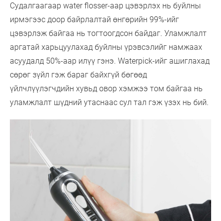
Судалгаагаар water flosser-аар цэвэрлэх нь буйлны
ирмэгээс доор байрлалтай өнгөрийн 99%-ийг
цэвэрлэж байгаа нь тогтоогдсон байдаг. Уламжлалт
аргатай харьцуулахад буйлны үрэвсэлийг намжаах
асуудалд 50%-аар илүү гэнэ. Waterpick-ийг ашиглахад
сөрөг зүйл гэж бараг байхгүй бөгөөд
үйлчлүүлэгчдийн хувьд овор хэмжээ том байгаа нь
уламжлалт шүдний утаснаас сул тал гэж үзэх нь бий.