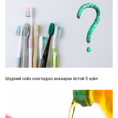
Шүдний сойз сонгохдоо анхаарах ёстой 5 зүйл