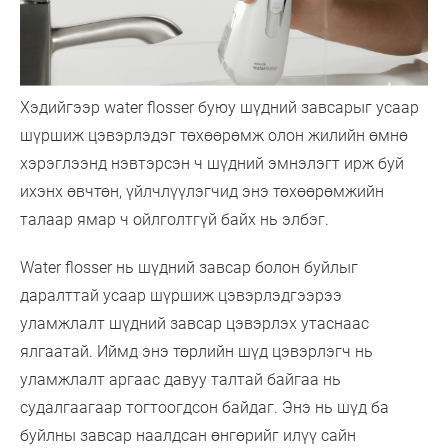
Хэдийгээр water flosser буюу шүдний завсарыг усаар
шүршиж цэвэрлэдэг төхөөрөмж олон жилийн өмнө
хэрэглээнд нэвтэрсэн ч шүдний эмнэлэгт ирж буй
ихэнх өвчтөн, үйлчлүүлэгчид энэ төхөөрөмжийн
талаар ямар ч ойлголтгүй байх нь элбэг.
Water flosser нь шүдний завсар болон буйлыг
даралттай усаар шүршиж цэвэрлэдгээрээ
уламжлалт шүдний завсар цэвэрлэх утаснаас
ялгаатай. Иймд энэ төрлийн шүд цэвэрлэгч нь
уламжлалт аргаас давуу талтай байгаа нь
судалгаагаар тогтоогдсон байдаг. Энэ нь шүд ба
буйлны завсар наалдсан өнгөрийг илүү сайн