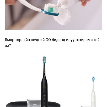
Ямар төрлийн шүдний ОО бидэнд илүү тохиромжтой
вэ?