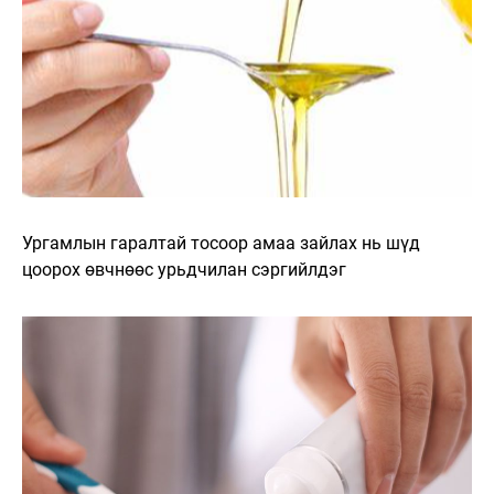
Ургамлын гаралтай тосоор амаа зайлах нь шүд
цоорох өвчнөөс урьдчилан сэргийлдэг