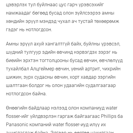
цэвэрлэх тул буйлнаас цус гарч үрэвсэхийг
намжаадаг бөгөөд бусад олон зүйлсээрээ амны
хөндийн эрүүл мэндэд чухал ач тустай төхөөрөмж
гэдэг нь нотлогдсон.
Амны эрүүл ахуй хангалтгүй байх, буйлны үрэвсэл,
шүдний тулгуур эдийн өвчинд нэрвэгдэх зэрэг нь
биеийн эрхтэн тогтолцооны бусад өвчин, өвчлөлүүд
тухайлбал Алцгеймер өвчин, үений артрит, чихрийн
шижин, зүрх судасны өвчин, хорт хавдар зэргийн
шалтгаан болдог нь олон удаагийн судалгаагаар
нотлогдсон байна.
Өнөөгийн байдлаар нэлээд олон компаниуд water
flosser-ийг үйлдвэрлэн гаргаж байгаагаас Phillips ба
Panasonic компаний water flosser-иуд илүү их
ашиглагдаж байна. Эдгээр нь өөртөө цахилгаан