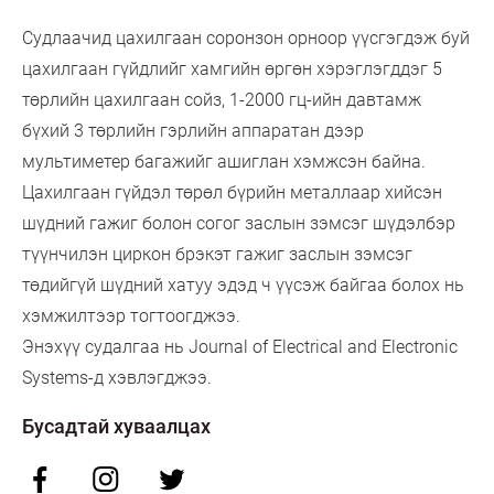
Судлаачид цахилгаан соронзон орноор үүсгэгдэж буй
цахилгаан гүйдлийг хамгийн өргөн хэрэглэгддэг 5
төрлийн цахилгаан сойз, 1-2000 гц-ийн давтамж
бүхий 3 төрлийн гэрлийн аппаратан дээр
мультиметер багажийг ашиглан хэмжсэн байна.
Цахилгаан гүйдэл төрөл бүрийн металлаар хийсэн
шүдний гажиг болон согог заслын зэмсэг шүдэлбэр
түүнчилэн циркон брэкэт гажиг заслын зэмсэг
төдийгүй шүдний хатуу эдэд ч үүсэж байгаа болох нь
хэмжилтээр тогтоогджээ.
Энэхүү судалгаа нь Journal of Electrical and Electronic
Systems-д хэвлэгджээ.
Бусадтай хуваалцах