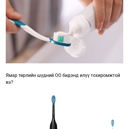
Ямар төрлийн шүдний ОО бидэнд илүү тохиромжтой
вэ?