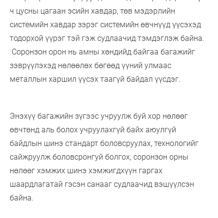
ч цусны цагаан эсийн хавдар, төв мэдэрлийн
системийн хавдар зэрэг системийн өвчнүүд үүсэхэд
тодорхой үүрэг тэй гэж судлаачид тэмдэглэж байна.
Соронзон орон нь амны хөндийд байгаа багажийг
зэврүүлэхэд нөлөөлөх бөгөөд үүний улмаас
металлын харшил үүсэх таагүй байдал үүсдэг.
Энэхүү багажийн зүгээс учруулж буй хор нөлөөг
өвчтөнд аль болох учруулахгүй байх аюулгүй
байдлын шинэ стандарт боловсруулах, технологийг
сайжруулж боловсронгуй болгох, соронзон орны
нөлөөг хэмжих шинэ хэмжигдхүүн гаргах
шаардлагатай гэсэн санааг судлаачид вэшүүлсэн
байна.