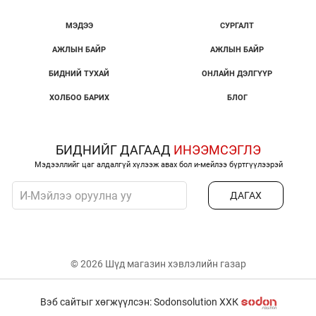
МЭДЭЭ
СУРГАЛТ
АЖЛЫН БАЙР
АЖЛЫН БАЙР
БИДНИЙ ТУХАЙ
ОНЛАЙН ДЭЛГҮҮР
ХОЛБОО БАРИХ
БЛОГ
БИДНИЙГ ДАГААД
ИНЭЭМСЭГЛЭ
Мэдээллийг цаг алдалгүй хүлээж авах бол и-мейлээ бүртгүүлээрэй
ДАГАХ
© 2026 Шүд магазин хэвлэлийн газар
Вэб сайтыг хөгжүүлсэн: Sodonsolution ХХК