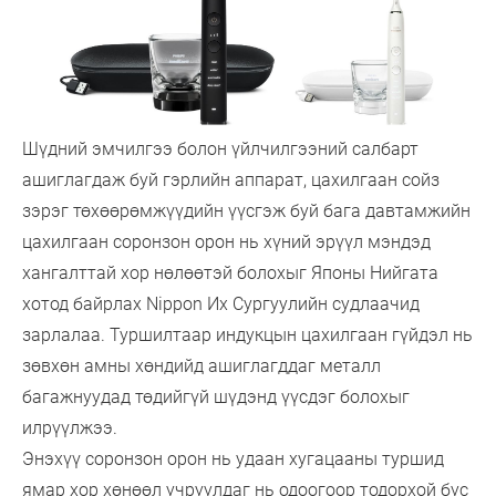
Шүдний эмчилгээ болон үйлчилгээний салбарт
ашиглагдаж буй гэрлийн аппарат, цахилгаан сойз
зэрэг төхөөрөмжүүдийн үүсгэж буй бага давтамжийн
цахилгаан соронзон орон нь хүний эрүүл мэндэд
хангалттай хор нөлөөтэй болохыг Японы Нийгата
хотод байрлах Nippon Их Сургуулийн судлаачид
зарлалаа. Туршилтаар индукцын цахилгаан гүйдэл нь
зөвхөн амны хөндийд ашиглагддаг металл
багажнуудад төдийгүй шүдэнд үүсдэг болохыг
илрүүлжээ.
Энэхүү соронзон орон нь удаан хугацааны туршид
ямар хор хөнөөл учруулдаг нь одоогоор тодорхой бус