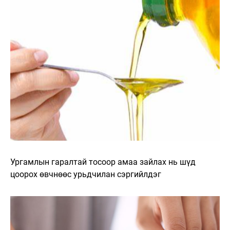
Ургамлын гаралтай тосоор амаа зайлах нь шүд
цоорох өвчнөөс урьдчилан сэргийлдэг