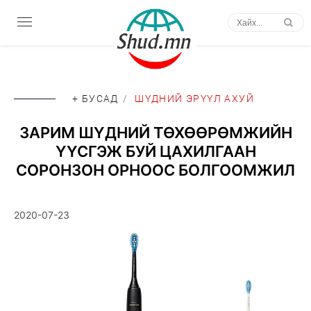
+ БУСАД
/
ШҮДНИЙ ЭРҮҮЛ АХУЙ
ЗАРИМ ШҮДНИЙ ТӨХӨӨРӨМЖИЙН
ҮҮСГЭЖ БУЙ ЦАХИЛГААН
СОРОНЗОН ОРНООС БОЛГООМЖИЛ
2020-07-23