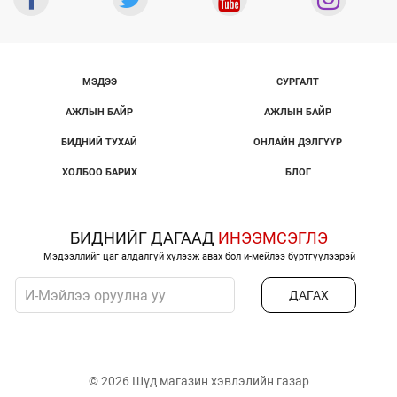
МЭДЭЭ
СУРГАЛТ
АЖЛЫН БАЙР
АЖЛЫН БАЙР
БИДНИЙ ТУХАЙ
ОНЛАЙН ДЭЛГҮҮР
ХОЛБОО БАРИХ
БЛОГ
БИДНИЙГ ДАГААД
ИНЭЭМСЭГЛЭ
Мэдээллийг цаг алдалгүй хүлээж авах бол и-мейлээ бүртгүүлээрэй
ДАГАХ
© 2026 Шүд магазин хэвлэлийн газар