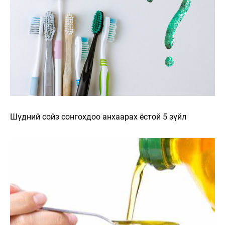
Шүдний сойз сонгохдоо анхаарах ёстой 5 зүйл