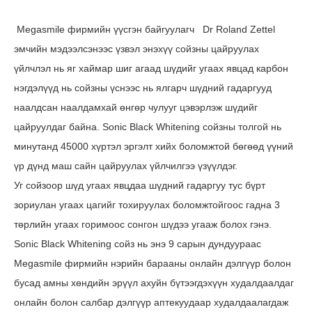
Megasmile фирмийн үүсгэн байгуулагч Dr Roland Zettel
эмчийн мэдээлсэнээс үзвэл энэхүү сойзны цайруулах
үйлчлэл нь яг хаймар шиг агаад шүдийг угаах явцад карбон
нэгдэлүүд нь сойзны үснээс нь ялгарч шүдний гадаргууд
наалдсан наалдамхай өнгөр чулууг цэвэрлэж шүдийг
цайруулдаг байна. Sonic Black Whitening сойзны толгой нь
минутанд 45000 хүртэл эргэлт хийх боломжтой бөгөөд үүний
үр дүнд маш сайн цайруулах үйлчилгээ үзүүлдэг.
Уг сойзоор шүд угаах явцдаа шүдний гадаргуу тус бүрт
зориулан угаах цагийг тохируулах боломжтойгоос гадна 3
төрлийн угаах горимоос сонгон шүдээ угааж болох гэнэ.
Sonic Black Whitening сойз нь энэ 9 сарын дундуураас
Megasmile фирмийн нэрийн барааны онлайн дэлгүүр болон
бусад амны хөндийн эрүүл ахуйн бүтээгдэхүүн худалдаалдаг
онлайн болон салбар дэлгүүр аптекуудаар худалдаалагдаж