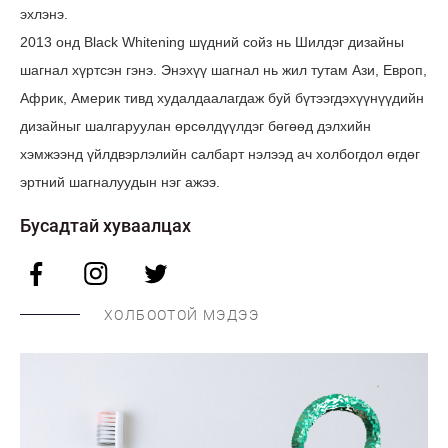
эхлэнэ.
2013 онд Black Whitening шүдний сойз нь Шилдэг дизайны
шагнал хүртсэн гэнэ. Энэхүү шагнал нь жил тутам Ази, Европ,
Африк, Америк тивд худалдаалагдаж буй бүтээгдэхүүнүүдийн
дизайныг шалгаруулан өрсөлдүүлдэг бөгөөд дэлхийн
хэмжээнд үйлдвэрлэлийн салбарт нэлээд ач холбогдол өгдөг
эртний шагналуудын нэг ажээ.
Бусадтай хуваалцах
ХОЛБООТОЙ МЭДЭЭ