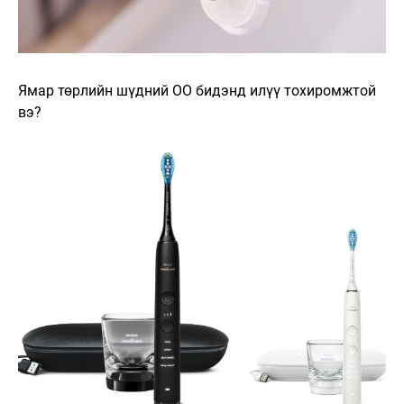
Ямар төрлийн шүдний ОО бидэнд илүү тохиромжтой
вэ?