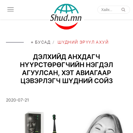
+ БУСАД
/
ШҮДНИЙ ЭРҮҮЛ АХУЙ
ДЭЛХИЙД АНХДАГЧ
НҮҮРСТӨРӨГЧИЙН НЭГДЭЛ
АГУУЛСАН, ХЭТ АВИАГААР
ЦЭВЭРЛЭГЧ ШҮДНИЙ СОЙЗ
2020-07-21