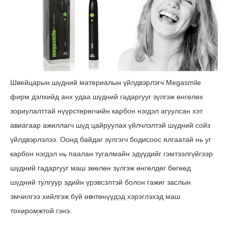
Швейцарын шүдний материалын үйлдвэрлэгч Megasmile
фирм дэлхийд анх удаа шүдний гадаргууг зүлгэж өнгөлөх
зориулалттай нүүрстөрөгчийн карбон нэгдэл агуулсан хэт
авиагаар ажиллагч шүд цайруулах үйлчлэлтэй шүдний сойз
үйлдвэрлэлээ. Оонд байдаг зүлгэгч бодисоос ялгаатай нь уг
карбон нэгдэл нь паалан тугалмайн эдүүдийг гэмтээлгүйгээр
шүдний гадаргууг маш зөөлөн зүлгэж өнгөлдөг бөгөөд
шүдний тулгуур эдийн үрэвсэлтэй болон гажиг заслын
эмчилгээ хийлгэж буй өвчтөнүүдэд хэрэглэхэд маш
тохиромжтой гэнэ.