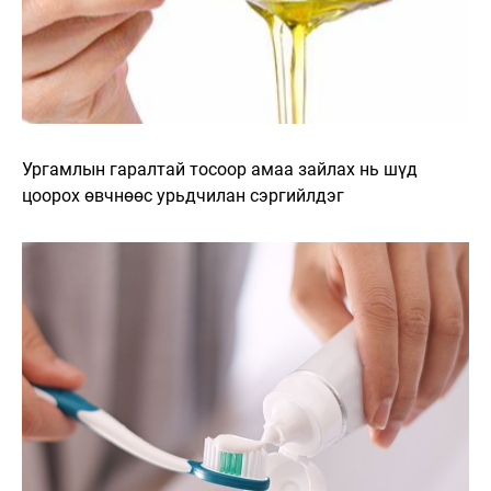
Ургамлын гаралтай тосоор амаа зайлах нь шүд
цоорох өвчнөөс урьдчилан сэргийлдэг