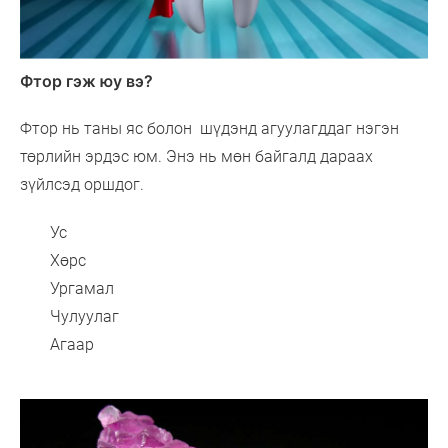
Фтор гэж юу вэ?
Фтор нь таны яс болон шүдэнд агуулагддаг нэгэн
төрлийн эрдэс юм. Энэ нь мөн байгалд дараах
зүйлсэд оршдог.
Ус
Хөрс
Ургамал
Чулуулаг
Агаар