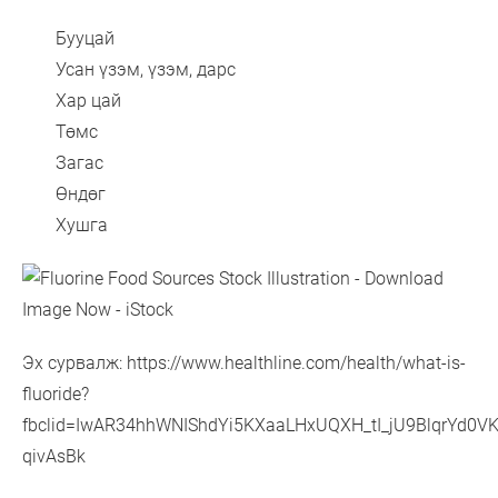
Бууцай
Усан үзэм, үзэм, дарс
Хар цай
Төмс
Загас
Өндөг
Хушга
Эх сурвалж:
https://www.healthline.com/health/what-is-
fluoride?
fbclid=IwAR34hhWNIShdYi5KXaaLHxUQXH_tI_jU9BlqrYd0V
qivAsBk