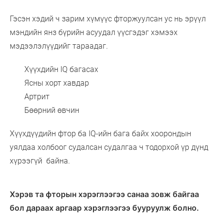
Гэсэн хэдий ч зарим хүмүүс фторжуулсан ус нь эрүүл
мэндийн янз бүрийн асуудал үүсгэдэг хэмээх
мэдээлэлүүдийг тараадаг.
Хүүхдийн IQ багасах
Ясны хорт хавдар
Артрит
Бөөрний өвчин
Хүүхдүүдийн фтор ба IQ-ийн бага байх хоорондын
уялдаа холбоог судалсан судалгаа ч тодорхой үр дүнд
хүрээгүй байна.
Хэрэв та фторын хэрэглээгээ санаа зовж байгаа
бол дараах аргаар хэрэглээгээ бууруулж болно.