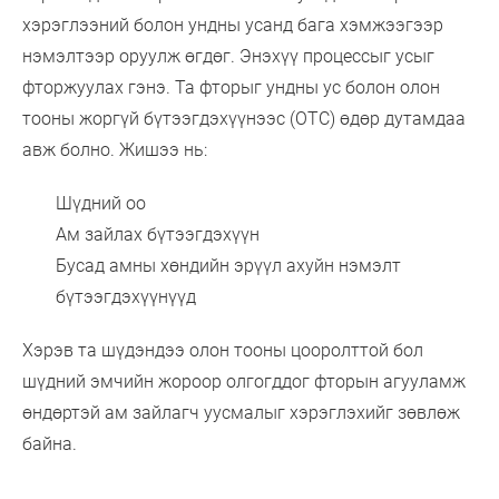
хэрэглээний болон ундны усанд бага хэмжээгээр
нэмэлтээр оруулж өгдөг. Энэхүү процессыг усыг
фторжуулах гэнэ. Та фторыг ундны ус болон олон
тооны жоргүй бүтээгдэхүүнээс (ОТС) өдөр дутамдаа
авж болно. Жишээ нь:
Шүдний оо
Ам зайлах бүтээгдэхүүн
Бусад амны хөндийн эрүүл ахуйн нэмэлт
бүтээгдэхүүнүүд
Хэрэв та шүдэндээ олон тооны цооролттой бол
шүдний эмчийн жороор олгогддог фторын агууламж
өндөртэй ам зайлагч уусмалыг хэрэглэхийг зөвлөж
байна.