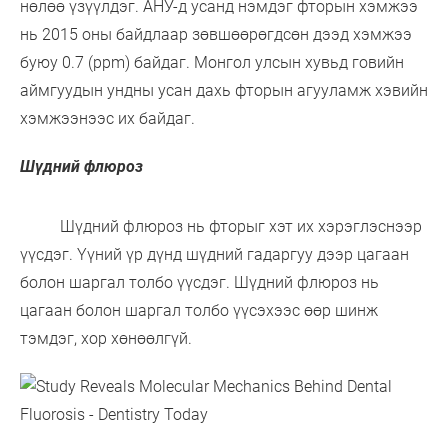
нөлөө үзүүлдэг. АНУ-д усанд нэмдэг фторын хэмжээ
нь 2015 оны байдлаар зөвшөөрөгдсөн дээд хэмжээ
буюу 0.7 (ppm) байдаг. Монгол улсын хувьд говийн
аймгуудын ундны усан дахь фторын агууламж хэвийн
хэмжээнээс их байдаг.
Шүдний флюроз
Шүдний флюроз нь фторыг хэт их хэрэглэснээр
үүсдэг. Үүний үр дүнд шүдний гадаргуу дээр цагаан
болон шаргал толбо үүсдэг. Шүдний флюроз нь
цагаан болон шаргал толбо үүсэхээс өөр шинж
тэмдэг, хор хөнөөлгүй.