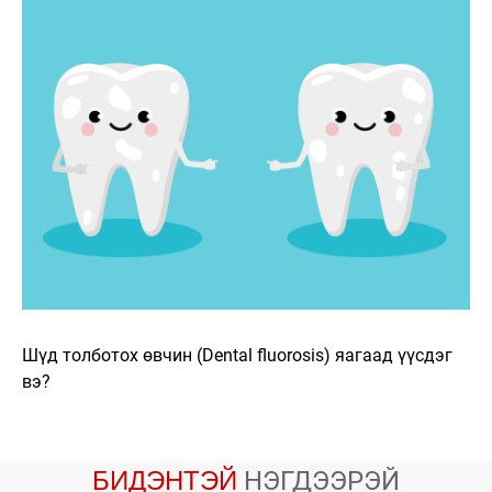
Шүд толботох өвчин (Dental fluorosis) яагаад үүсдэг
вэ?
БИДЭНТЭЙ
НЭГДЭЭРЭЙ