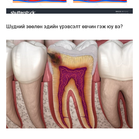
Шүдний зөөлөн эдийн үрэвсэлт өвчин гэж юу вэ?