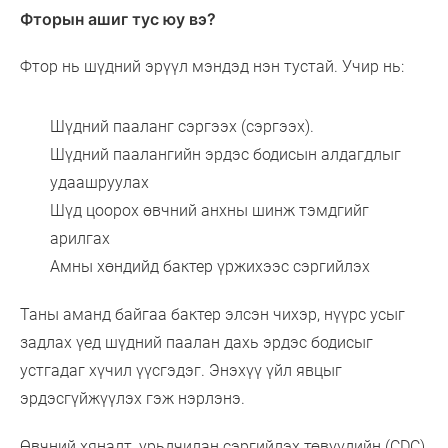
Фторын ашиг тус юу вэ?
Фтор нь шүдний эрүүл мэндэд нэн тустай. Учир нь:
Шүдний пааланг сэргээх (сэргээх).
Шүдний паалангийн эрдэс бодисын алдагдлыг
удаашруулах
Шүд цоорох өвчний анхны шинж тэмдгийг
арилгах
Амны хөндийд бактер үржихээс сэргийлэх
Таны аманд байгаа бактер элсэн чихэр, нүүрс усыг
задлах үед шүдний паалан дахь эрдэс бодисыг
устгадаг хүчил үүсгэдэг. Энэхүү үйл явцыг
эрдэсгүйжүүлэх гэж нэрлэнэ.
Өвчний хяналт, урьдчилан сэргийлэх төвүүдийн (CDC)