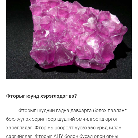
Фторыг юунд хэрэглэдэг вэ?
Фторыг шүдний гадна давхарга болох пааланг
бэхжүүлэх зорилгоор шүдний эмчилгээнд өргөн
хэрэглэдэг. Фтор нь цооролт үүсэхээс урьдчилан
сэргийлдэг. Фторыг АНУ болон бусад олон орны