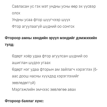
Савласан ус гэх мэт ундны усны өөр эх үүсвэр
олох
Ундны усаа фтор шүүгчээр шүүх
Фтор агуулаагүй шүдний оо сонгох
Фтороор амны хөндийн эрүүл мэндийг дэмжихийн
тулд:
Өдөрт хоёр удаа фтор агуулсан шүдний оо
ашиглан шүдээ угаах
Өдөрт нэг удаа фторын ам зайлагч хэрэглэх (6-
аас доош насны хүүхдэд хэрэглэхийг
зөвлөдөггүй)
Мэргэжлийн эмчээс зөвлөгөө авах
Фтороор баялаг хүнс: