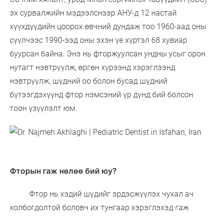
эх сурвалжийн мэдээлснээр АНУ-д 12 настай
хүүхдүүдийн цоорох өвчний дундаж тоо 1960-аад оны
сүүлчээс 1990-ээд оны эхэн үе хүртэл 68 хувиар
буурсан байна. Энэ нь фторжуулсан ундны усыг орон
нутагт нэвтрүүлж, өргөн хүрээнд хэрэглээнд
нэвтрүүлж, шүдний оо болон бусад шүдний
бүтээгдэхүүнд фтор нэмсэний үр дүнд бий болсон
тоон үзүүлэлт юм.
Фторын гаж нөлөө бий юу?
Фтор нь хэдий шүдийг эрдэсжүүлэх чухал ач
холбогдолтой боловч их тунгаар хэрэглэхэд гаж