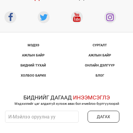
МЭДЭЭ
СУРГАЛТ
АЖЛЫН БАЙР
АЖЛЫН БАЙР
БИДНИЙ ТУХАЙ
ОНЛАЙН ДЭЛГҮҮР
ХОЛБОО БАРИХ
БЛОГ
БИДНИЙГ ДАГААД
ИНЭЭМСЭГЛЭ
Мэдээллийг цаг алдалгүй хүлээж авах бол и-мейлээ бүртгүүлээрэй
ДАГАХ