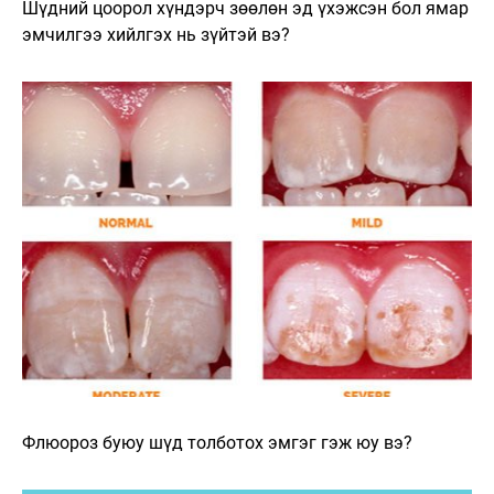
Шүдний цоорол хүндэрч зөөлөн эд үхэжсэн бол ямар
эмчилгээ хийлгэх нь зүйтэй вэ?
Флюороз буюу шүд толботох эмгэг гэж юу вэ?