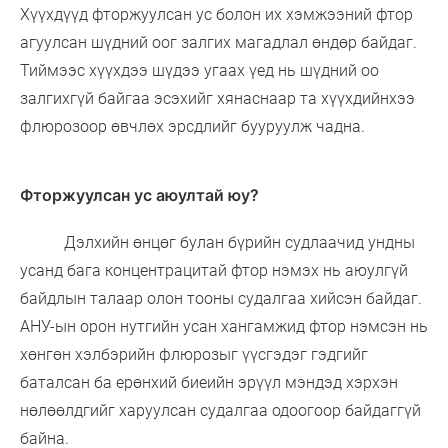
Хүүхдүүд фторжуулсан ус болон их хэмжээний фтор
агуулсан шүдний оог залгих магадлал өндөр байдаг.
Тиймээс хүүхдээ шүдээ угаах үед нь шүдний оо
залгихгүй байгаа эсэхийг хянаснаар та хүүхдийнхээ
флюрозоор өвчлөх эрсдлийг бууруулж чадна.
Фторжуулсан ус аюултай юу?
Дэлхийн өнцөг булан бүрийн судлаачид ундны
усанд бага концентрацитай фтор нэмэх нь аюулгүй
байдлын талаар олон тооны судалгаа хийсэн байдаг.
АНУ-ын орон нутгийн усан хангамжид фтор нэмсэн нь
хөнгөн хэлбэрийн флюрозыг үүсгэдэг гэдгийг
баталсан ба ерөнхий биеийн эрүүл мэндэд хэрхэн
нөлөөлдгийг харуулсан судалгаа одоогоор байдаггүй
байна.