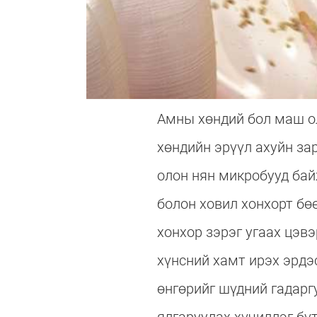
Амны хөндий бол маш о
хөндийн эрүүл ахуйн за
олон нян микробууд бай
болон ховил хонхорт б
хонхор зэрэг угаах цэв
хүнсний хамт ирэх эрдэ
өнгөрийг шүдний гадарг