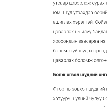
утсаар цэвэрлэж сурах 
юм. Шүд угаахдаа өөри
ашиглах хэрэгтэй. Сойз
цэвэрлэх нь илүү байда
хоорондын завсараа нэг
боломжгүй шүд хооронды
цэвэрлэх боломж олгон
Болж өгвөл шүдний өнгө
Фтор нь зөвхөн шүдний 
хатуурч шүдний чулуу б