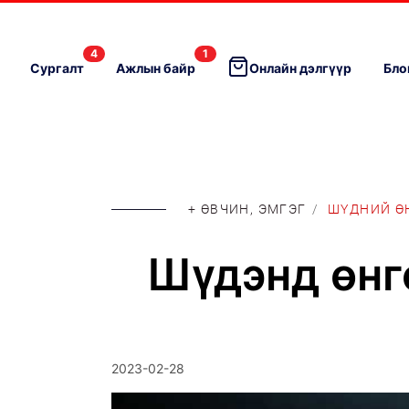
4
1
Сургалт
Ажлын байр
Онлайн дэлгүүр
Бло
+ ӨВЧИН, ЭМГЭГ
/
ШҮДНИЙ Ө
Шүдэнд өнг
2023-02-28