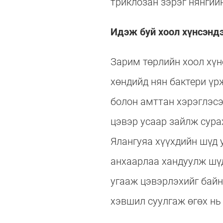
триклозан зэрэг нянгийн
Идэж буй хоол хүнсэнд
Зарим төрлийн хоол хүн
хөндийд нян бактери үр
болон амттан хэрэглэсэ
цэвэр усаар зайлж сура
Ялангуяа хүүхдийн шүд у
анхаарлаа хандуулж шү
угааж цэвэрлэхийг байн
хэвшил суулгаж өгөх нь