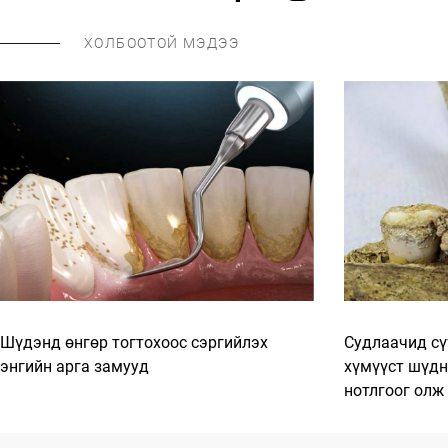
ХОЛБООТОЙ МЭДЭЭ
Шүдэнд өнгөр тогтохоос сэргийлэх
Судлаачид сү
энгийн арга замууд
хүмүүст шүдн
нотлгоог олж