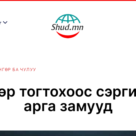
г
НГӨР БА ЧУЛУУ
өр тогтохоос сэрги
арга замууд