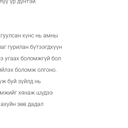
лүү үр дүнтэй.
агуулсан хүнс нь амны
аг гурилан бүтээгдхүүн
ээ угаах боломжгүй бол
гийлэх боломж олгоно.
уж буй зүйлд нь
амжийг хянаж шүдээ
 ахуйн зөв дадал