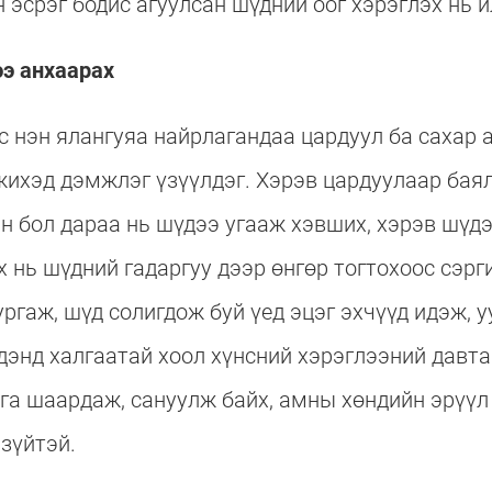
 эсрэг бодис агуулсан шүдний оог хэрэглэх нь и
ээ анхаарах
с нэн ялангуяа найрлагандаа цардуул ба сахар 
жихэд дэмжлэг үзүүлдэг. Хэрэв цардуулаар баял
н бол дараа нь шүдээ угааж хэвших, хэрэв шүд
х нь шүдний гадаргуу дээр өнгөр тогтохоос сэр
ргаж, шүд солигдож буй үед эцэг эхчүүд идэж, у
дэнд халгаатай хоол хүнсний хэрэглээний давт
га шаардаж, сануулж байх, амны хөндийн эрүүл
 зүйтэй.