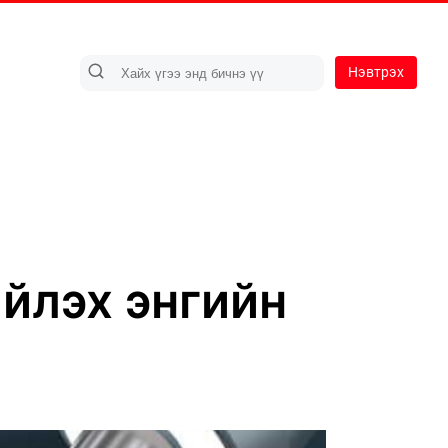
Нэвтрэх
йлэх энгийн