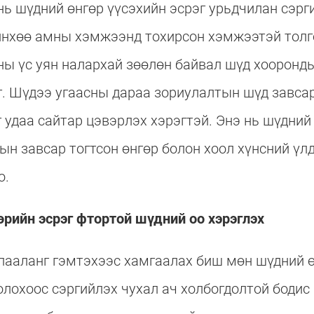
нь шүдний өнгөр үүсэхийн эсрэг урьдчилан сэрг
йнхөө амны хэмжээнд тохирсон хэмжээтэй толг
ны үс уян налархай зөөлөн байвал шүд хооронд
г. Шүдээ угаасны дараа зориулалтын шүд завса
 удаа сайтар цэвэрлэх хэрэгтэй. Энэ нь шүдний
н завсар тогтсон өнгөр болон хоол хүнсний үлд
о.
рийн эсрэг фтортой шүдний оо хэрэглэх
пааланг гэмтэхээс хамгаалах биш мөн шүдний өн
олохоос сэргийлэх чухал ач холбогдолтой боди