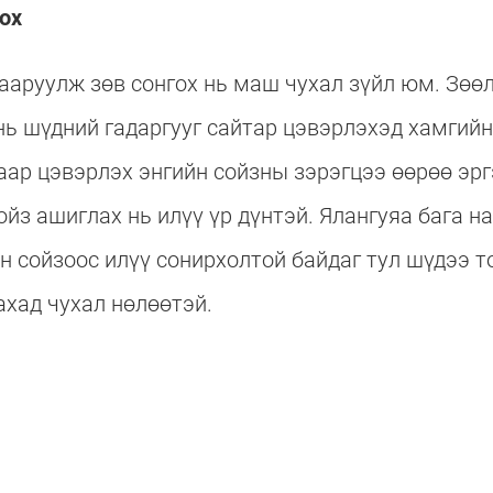
ох
ааруулж зөв сонгох нь маш чухал зүйл юм. Зөөл
нь шүдний гадаргууг сайтар цэвэрлэхэд хамгийн
аар цэвэрлэх энгийн сойзны зэрэгцээ өөрөө эр
ойз ашиглах нь илүү үр дүнтэй. Ялангуяа бага н
йн сойзоос илүү сонирхолтой байдаг тул шүдээ т
ахад чухал нөлөөтэй.