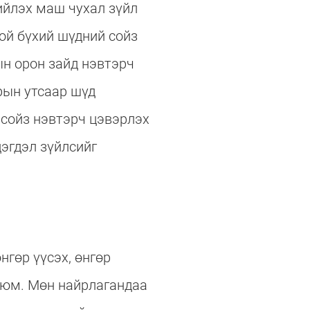
ийлэх маш чухал зүйл
ой бүхий шүдний сойз
ын орон зайд нэвтэрч
рын утсаар шүд
 сойз нэвтэрч цэвэрлэх
эгдэл зүйлсийг
гөр үүсэх, өнгөр
с юм. Мөн найрлагандаа