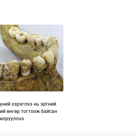
үний хэрэглээ нь эртний
ий өнгөр тогтоож байсан
 илрүүллээ