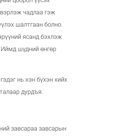
дний цоорол үүсэх
эвэрлэж чадлаа гэж
үүлэх шалтгаан болно.
 эрүүний ясанд бэхлэж
. Иймд шүдний өнгөр
гэдэг нь хэн бүхэн хийх
 талаар дурдъя.
дний завсараа завсарын