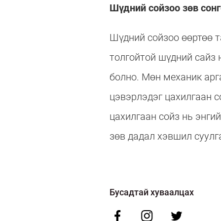
Шүдний сойзоо зөв сонг
Шүдний сойзоо өөртөө т
толгойтой шүдний сайз 
болно. Мөн механик арг
цэвэрлэдэг цахилгаан с
цахилгаан сойз нь энги
зөв дадал хэвшил суулг
Бусадтай хуваалцах