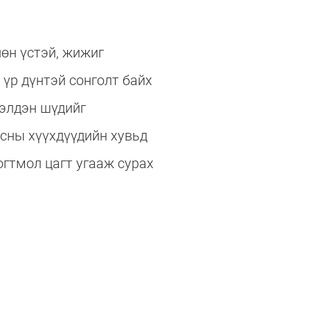
өн үстэй, жижиг
 үр дүнтэй сонголт байх
гэлдэн шүдийг
асны хүүхдүүдийн хувьд
огтмол цагт угааж сурах