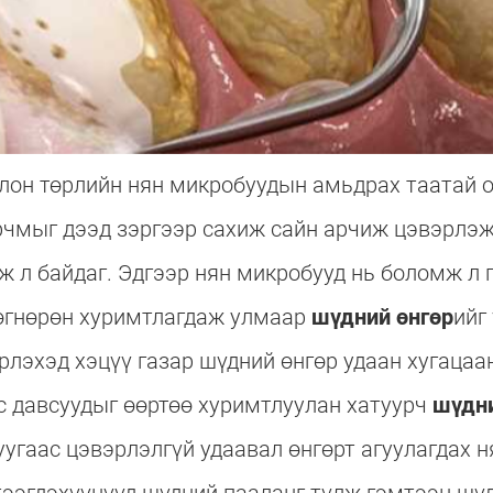
лон төрлийн нян микробуудын амьдрах таатай 
рчмыг дээд зэргээр сахиж сайн арчиж цэвэрлэж
ж л байдаг. Эдгээр нян микробууд нь боломж л 
өөгнөрөн хуримтлагдаж улмаар
шүдний өнгөр
ийг
эрлэхэд хэцүү газар шүдний өнгөр удаан хугацаа
с давсуудыг өөртөө хуримтлуулан хатуурч
шүдни
уугаас цэвэрлэлгүй удаавал өнгөрт агуулагдах н