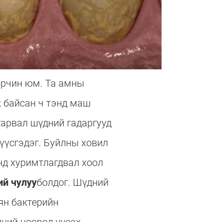
орчин юм. Та амны
 байсан ч тэнд маш
гарвал шүдний гадаргууд
 үүсгэдэг. Буйлны ховил
нд хуримтлагдвал хоол
й чулуу
болдог. Шүдний
ян бактерийн