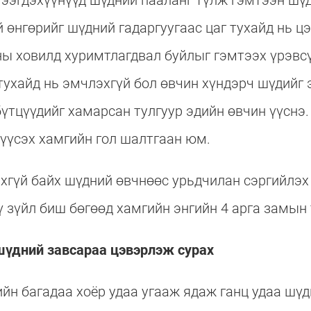
тээгдэхүүнүүд шүдний пааланг түлж гэмтээн шү
 өнгөрийг шүдний гадаргуугаас цаг тухайд нь ц
ны ховилд хуримтлагдвал буйлыг гэмтээх үрэвс
тухайд нь эмчлэхгүй бол өвчин хүндэрч шүдийг
бүтцүүдийг хамарсан тулгуур эдийн өвчин үүснэ
 үүсэх хамгийн гол шалтгаан юм.
хгүй байх шүдний өвчнөөс урьдчилан сэргийлэх 
 зүйл биш бөгөөд хамгийн энгийн 4 арга замын
шүдний завсараа цэвэрлэж сурах
йн багадаа хоёр удаа угааж ядаж ганц удаа шү