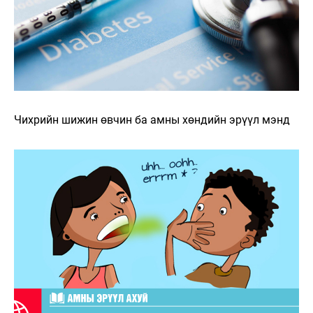
Чихрийн шижин өвчин ба амны хөндийн эрүүл мэнд