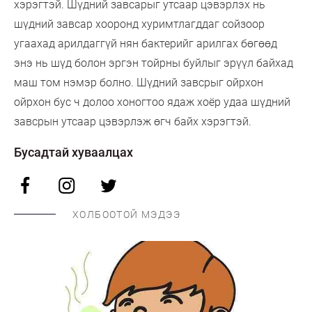
хэрэгтэй. Шүдний завсарыг утсаар цэвэрлэх нь
шүдний завсар хооронд хуримтлагддаг сойзоор
угаахад арилдаггүй нян бактерийг арилгах бөгөөд
энэ нь шүд болон эргэн тойрны буйлыг эрүүл байхад
маш том нэмэр болно. Шүдний завсрыг ойрхон
ойрхон бус ч долоо хоногтоо ядаж хоёр удаа шүдний
завсрын утсаар цэвэрлэж өгч байх хэрэгтэй.
Бусадтай хуваалцах
ХОЛБООТОЙ МЭДЭЭ