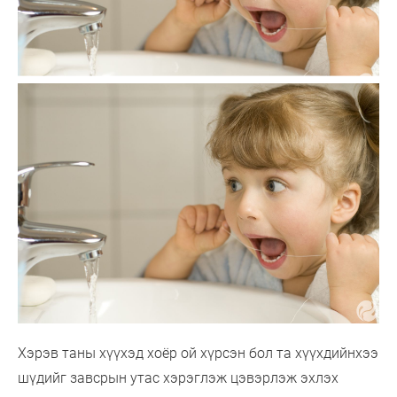
Хэрэв таны хүүхэд хоёр ой хүрсэн бол та хүүхдийнхээ
шүдийг завсрын утас хэрэглэж цэвэрлэж эхлэх