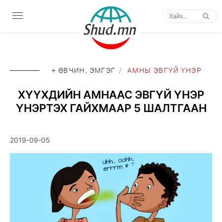
+ ӨВЧИН, ЭМГЭГ
/
АМНЫ ЭВГҮЙ ҮНЭР
ХҮҮХДИЙН АМНААС ЭВГҮЙ ҮНЭР
ҮНЭРТЭХ ГАЙХМААР 5 ШАЛТГААН
2019-09-05