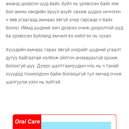
аманд цоорсон шүд байх, буйл нь үрэвссэн байх юм
бол амны хөндийн эрүүл ахуйг сахиж шүдээ хичнээн
ч зөв угаагаад амнаас эвгүй үнэр гарсаар л байх
болно. Иймд шүдний эмч дээрээ очиж цооролтой шүд
ба үрэвссэн буйланд эмчилгээ хийлгэх нь чухал.
Хүүхдийн амнаас гарах эвгүй үнэрийг шүдний угаалт
дутуу байгаатай холбож ойлгон анзаарахгүй орхиж
болохгүй шүү. Дээрх шалтгаануудын нль нь ч танай
хүүхдэд тохиолдсон байж болзошгүй тул эмчид очиж
шалгуулж үзэх нь зүйтэй.