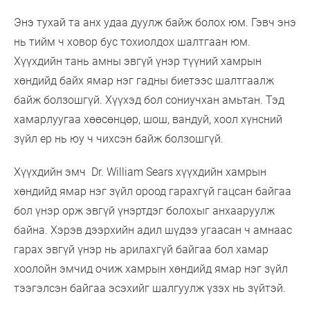
Энэ тухай та анх удаа дуулж байж болох юм. Гэвч энэ
нь тийм ч ховор бус тохиолдох шалтгаан юм.
Хүүхдийн тань амны эвгүй үнэр түүний хамрын
хөндийд байх ямар нэг гадны биетээс шалтгаалж
байж болзошгүй. Хүүхэд бол сониучхан амьтан. Тэд
хамарлуугаа хөөсөнцөр, шош, вандуй, хоол хүнсний
зүйл ер нь юу ч чихсэн байж болзошгүй.
Хүүхдийн эмч Dr. William Sears хүүхдийн хамрын
хөндийд ямар нэг зүйл ороод гарахгүй гацсан байгаа
бол үнэр орж эвгүй үнэртдэг болохыг анхааруулж
байна. Хэрэв дээрхийн адил шүдээ угаасан ч амнаас
гарах эвгүй үнэр нь арилахгүй байгаа бол хамар
хоолойн эмчид очиж хамрын хөндийд ямар нэг зүйл
тээгэлсэн байгаа эсэхийг шалгуулж үзэх нь зүйтэй.