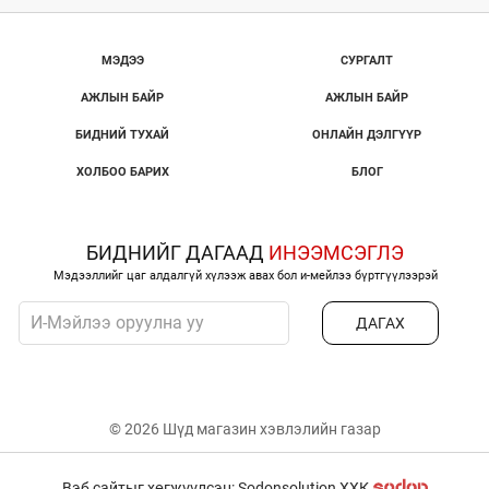
МЭДЭЭ
СУРГАЛТ
АЖЛЫН БАЙР
АЖЛЫН БАЙР
БИДНИЙ ТУХАЙ
ОНЛАЙН ДЭЛГҮҮР
ХОЛБОО БАРИХ
БЛОГ
БИДНИЙГ ДАГААД
ИНЭЭМСЭГЛЭ
Мэдээллийг цаг алдалгүй хүлээж авах бол и-мейлээ бүртгүүлээрэй
ДАГАХ
© 2026 Шүд магазин хэвлэлийн газар
Вэб сайтыг хөгжүүлсэн: Sodonsolution ХХК