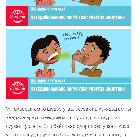
Унтахаасаа өмнө шүдээ угааж сурах нь хүүхдэд амны
хөндийн эрүүл мэндийн маш чухал дадал зуршил
суухад туслана. Энэ байдлаар өдөрт хоёр удаа шүдээ
угаах нь шүд эрүүл өсөж хөгжихөд чухлын зэрэгцээ