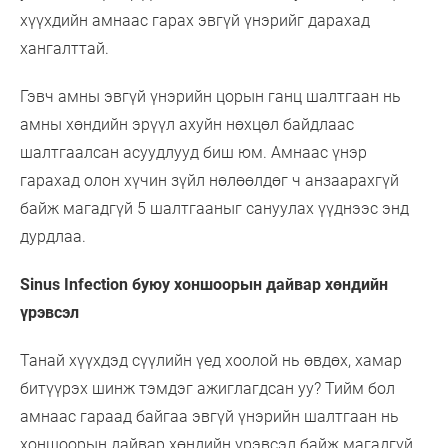
хүүхдийн амнаас гарах эвгүй үнэрийг дарахад
хангалттай.
Гэвч амны эвгүй үнэрийн цорын ганц шалтгаан нь
амны хөндийн эрүүл ахуйн нөхцөл байдлаас
шалтгаалсан асуудлууд биш юм. Амнаас үнэр
гарахад олон хүчин зүйл нөлөөлдөг ч анзаарахгүй
байж магадгүй 5 шалтгааныг сануулах үүднээс энд
дурдлаа.
Sinus Infection буюу хоншоорын дайвар хөндийн
үрэвсэл
Танай хүүхдэд сүүлийн үед хоолой нь өвдөх, хамар
битүүрэх шинж тэмдэг ажиглагдсан уу? Тийм бол
амнаас гараад байгаа эвгүй үнэрийн шалтгаан нь
хоншоорын дайвар хөндийн үрэвсэл байж магадгүй.