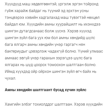
Хүүхдүүд маш хөдөлгөөнтэй, үргэлж эргэн тойронд
гүйж харайж байдаг нь түүний эд эрхтэн усны
тэнцвэрээ хэвийн хадгалахад маш түвэгтэй нөхцөл
байдал юм. Хүүхдийн амны хуурайшилт нь ихэнхдээ
шингэн дутагдсанаас болж үүснэ. Хэрэв хүүхэд
шингэн зүйл бага уух юм бол амны хөндийд шүлс
бага ялгарч амны хөндийн үнэр гаргагч нян
бактериудыг цэвэрлэж чадахгүй болно. Үүний улмаас
амнаас эвгүй үнэр гарахын зэрэгцээ шүлс бага
ялгарах нь шүд цоорох томоохон шалтгаан болно.
Иймд хүүхдэд ойр ойрхон шингэн зүйл өгч байх нь
чухал.
Амны хөндийн шалтгаант бусад хүчин зүйлс
Хамгийн элбэг тохиолддог шалтгаан. Хэрэв хүүхдийн