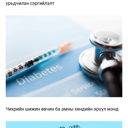
урьдчилан сэргийлэлт
Чихрийн шижин өвчин ба амны хөндийн эрүүл мэнд