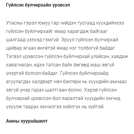
Гүйлсэн булчирхайн үрэвсэл
Утасны гэрэл юмуу гар чийдэн тусгаад хүүхдийнхээ
гүйлсэн буйлчирхайг ямар харагдаж байгааг
шалгаад үзэхэд гэмгүй. Эрүүл гүйлсэн булчирхай
цайвар ягаан өнгөтэй ямар нэг толбогүй байдаг.
Тэгвэл үрэвссэн гүйлсэн буйлчирхай улайсан, хавдаж
хавагнасан, идээ татсан байх бөгөөд маш эвгүй
үнэртэй болсон байдаг. Гүйлсэн буйлчирхайд
агуулагдах халдварт нян бактери нь хүүхдийн амнаас
эвгүй үнэр гарах шалтгаан болно. Хэрэв гүйлсэн
булчирхай үрэвссэн бол яаралтай хүүхдийн эмчид
үзүүлж таарах эмчилгээ хийлгэх нь зүйтэй.
Амны хуурайшилт