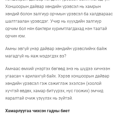
Хоншоорын дайвар хөндийн үрэвсэл нь хамрын
хөндий болон залгиур орчмын үрэвсэл ба халдвараас
шалтгаалан үрэвсдэг. Учир нь хүүхдийн залгиур
орчим бол нян бактери хуримтлагдахад нэн таатай
орчин юм.
Амны эвгүй үнэр дайвар хөндийн үрэвслийнх байж
магадгүй нь яаж мэдэгдэх вэ?
Амнаас өмхий үнэртэх бөгөөд энэ нь шүдээ хичнээн
угаасан ч арилахгүй байх. Хэрэв хоншоорын дайвар
хөндийн үрэвсэл гэж сэжиглэж эхэлсэн (хоолой
хүчтэй өвдөх, хамар битүүрэх, нус гоожих) эмчид
яаралтай очиж үзүүлэх нь зүйтэй.
Хамарлуугаа чихсэн гадны биет