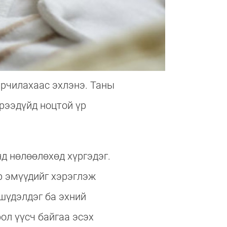
арчилахаас эхлэнэ. Таны
рээдүйд ноцтой үр
д нөлөөлөхөд хүргэдэг.
р эмүүдийг хэрэглэж
 шүдэлдэг ба эхний
ол үүсч байгаа эсэх