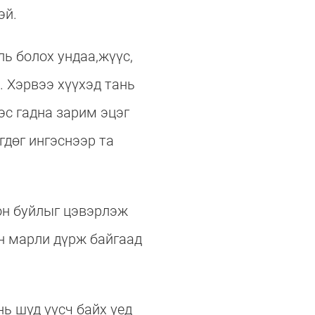
эй.
ь болох ундаа,жүүс,
. Хэрвээ хүүхэд тань
эс гадна зарим эцэг
гдөг ингэснээр та
лон буйлыг цэвэрлэж
ан марли дүрж байгаад
ь шүд үүсч байх үед