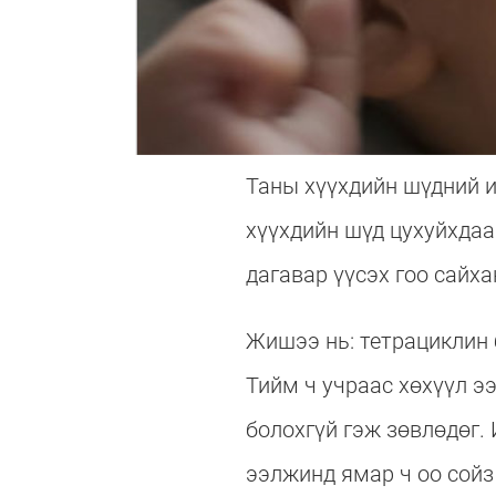
Таны хүүхдийн шүдний и
хүүхдийн шүд цухуйхдаа
дагавар үүсэх гоо сайх
Жишээ нь: тетрациклин 
Тийм ч учраас хөхүүл э
болохгүй гэж зөвлөдөг.
ээлжинд ямар ч оо сойз