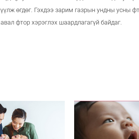
жүүлж өгдөг. Гэхдээ зарим газрын ундны усны 
авал фтор хэрэглэх шаардлагагүй байдаг.