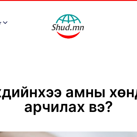
г
хдийнхээ амны хөн
арчилах вэ?