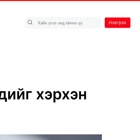
Нэвтрэх
дийг хэрхэн