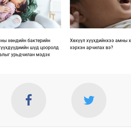
ны хөндийн бактерийн
Хөхүүл хүүхдийнхээ амны 
хүүхдүүдиийн шүд цооролд
хэрхэн арчилах вэ?
алыг урьдчилан мэдэх