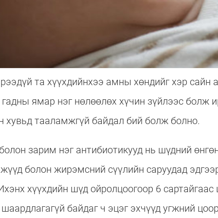
рээдүй та хүүхдийнхээ амны хөндийг хэр сайн 
 гадны ямар нэг нөлөөлөх хүчин зүйлээс болж и
ан хувьд тааламжгүй байдал бий болж болно.
болон зарим нэг антибиотикууд нь шүдний өнгөн
эжүүд болон жирэмсний сүүлийн саруудад эдгээ
 Ихэнх хүүхдийн шүд ойролцоогоор 6 сартайгаас
 шаардлагагүй байдаг ч эцэг эхчүүд угжний цоор