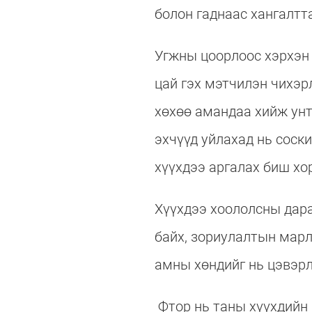
болон гаднаас хангалтт
Угжны цоорлоос хэрхэн 
цай гэх мэтчилэн чихэрл
хөхөө амандаа хийж унт
эхчүүд уйлахад нь соски
хүүхдээ аргалах биш хо
Хүүхдээ хоололсны дара
байх, зориулалтын марл
амны хөндийг нь цэвэрл
Фтор нь таны хүүхдийн 