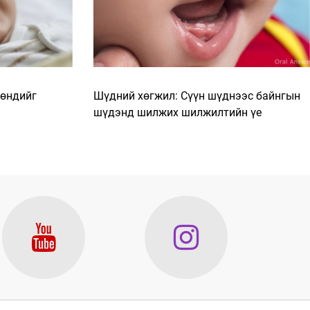
хөндийг
Шүдний хөгжил: Сүүн шүднээс байнгын
шүдэнд шилжих шилжилтийн үе