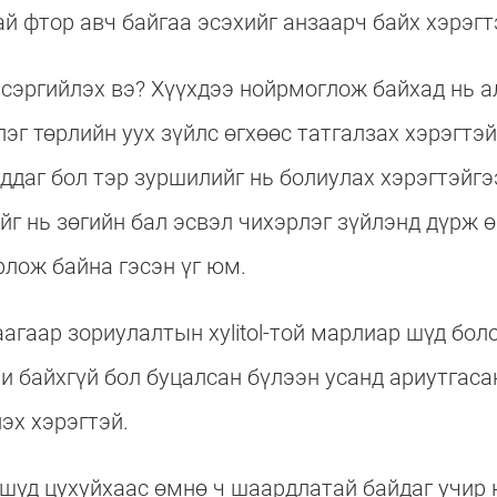
ай фтор авч байгаа эсэхийг анзаарч байх хэрэгт
сэргийлэх вэ? Хүүхдээ нойрмоглож байхад нь ал
эг төрлийн уух зүйлс өгхөөс татгалзах хэрэгтэй
ддаг бол тэр зуршилийг нь болиулах хэрэгтэйгэ
йг нь зөгийн бал эсвэл чихэрлэг зүйлэнд дүрж ө
рлож байна гэсэн үг юм.
агаар зориулалтын xylitol-той марлиар шүд бо
и байхгүй бол буцалсан бүлээн усанд ариутгас
эх хэрэгтэй.
шүд цухуйхаас өмнө ч шаардлатай байдаг учир н