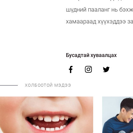
шүдний пааланг нь бэх
хамаараад хүүхэддээ за
Бусадтай хуваалцах
ХОЛБООТОЙ МЭДЭЭ