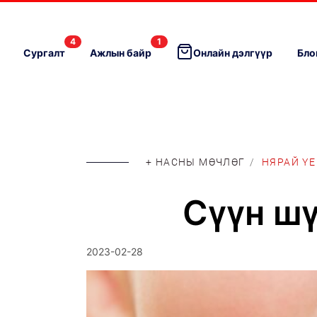
4
1
Сургалт
Ажлын байр
Онлайн дэлгүүр
Бло
+ НАСНЫ МӨЧЛӨГ
/
НЯРАЙ ҮЕ
Сүүн шү
2023-02-28