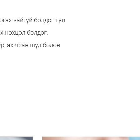
ргах зайгүй болдог тул
х нөхцөл болдог.
ургах ясан шүд болон