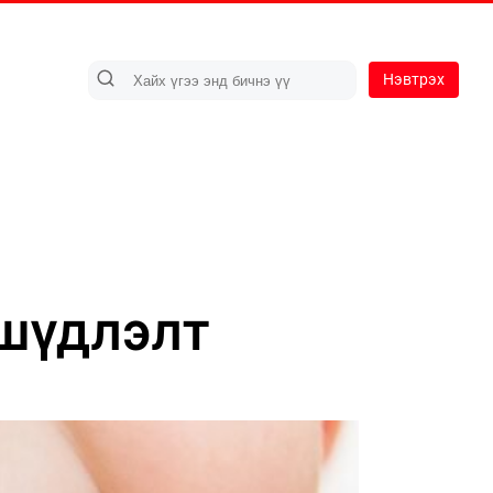
Нэвтрэх
 шүдлэлт