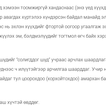
д хэмээн тоомжиргүй хандаснаас (энэ үед хүүхд
ар авагдах хүртэлээ хүндэрсэн байдал манайд э
с нь эхлэн хүүхдийг фтортой оогоор угаалгаж э
үүлэх эм, бэлдмэлүүдийг тогтмол өгч байх хэр
шүдийг “солигддог шүд” учраас арчлах шаардлага
үднээс ч илүүтэйгээр арчилгаа шаарддаг. Учир н
байдаг тул цоорохдоо (хорхойтохдоо) амархан ба
аш хүчтэй өвддөг.