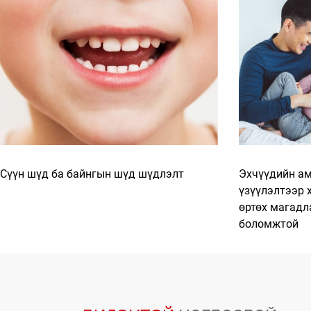
Сүүн шүд ба байнгын шүд шүдлэлт
Эхчүүдийн ам
үзүүлэлтээр 
өртөх магадл
боломжтой