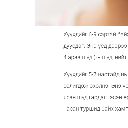
Хүүхдийг 6-9 сартай бай
дуусдаг. Энэ үед дээрээ
4 араа шүд )-н шүд, ний
Хүүхдийг 5-7 настайд нь
солигдож эхэлнэ. Энэ үе
ясан шүд гардаг гэсэн ө
насан туршид байх хамг