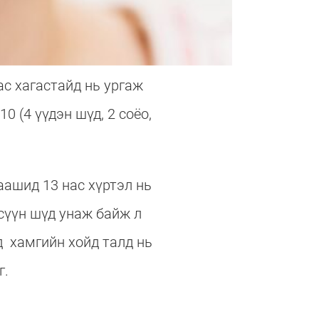
ас хагастайд нь ургаж
0 (4 үүдэн шүд, 2 соёо,
аашид 13 нас хүртэл нь
 сүүн шүд унаж байж л
д хамгийн хойд талд нь
г.