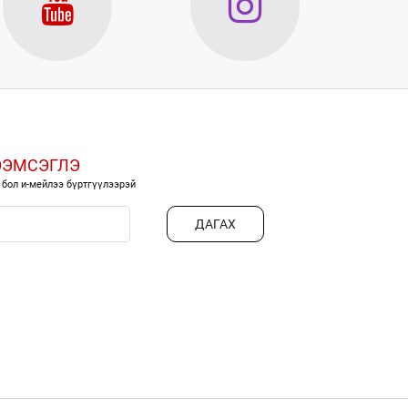
ЭЭМСЭГЛЭ
 бол и-мейлээ бүртгүүлээрэй
ДАГАХ