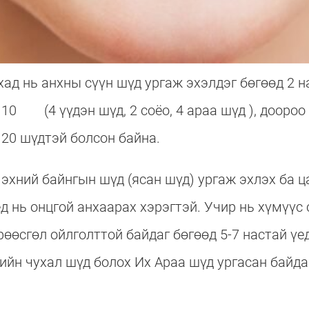
хад нь анхны сүүн шүд ургаж эхэлдэг бөгөөд 2 н
 10 (4 үүдэн шүд, 2 соёо, 4 араа шүд ), доороо 1
т 20 шүдтэй болсон байна.
 эхний байнгын шүд (ясан шүд) ургаж эхлэх ба ц
д нь онцгой анхаарах хэрэгтэй. Учир нь хүмүүс
рөөсгөл ойлголттой байдаг бөгөөд 5-7 настай үе
ийн чухал шүд болох Их Араа шүд ургасан байда