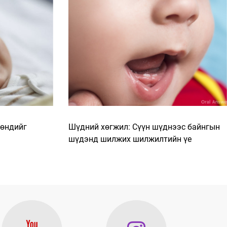
хөндийг
Шүдний хөгжил: Сүүн шүднээс байнгын
шүдэнд шилжих шилжилтийн үе