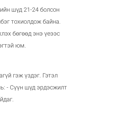
ийн шүд 21-24 болсон
лбэг тохиолдож байна.
хлэх бөгөөд энэ үеээс
эгтэй юм.
гүй гэж үздэг. Гэтэл
ь: - Сүүн шүд эрдэсжилт
йдаг.