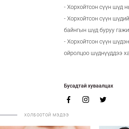
- Хорхойтсон сүүн шүд 
- Хорхойтсон сүүн шүдий
байнгын шүд буруу гажиг
- Хорхойтсон сүүн шүдэ
ойролцоо шүднүүддээ х
Бусадтай хуваалцах
ХОЛБООТОЙ МЭДЭЭ