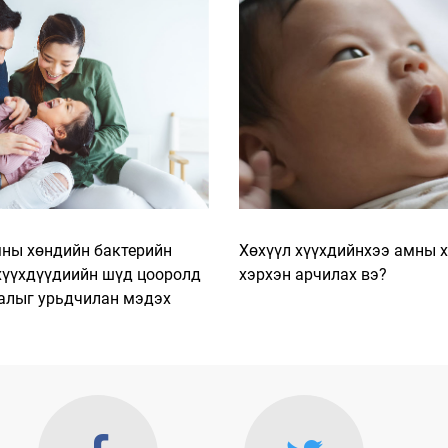
ны хөндийн бактерийн
Хөхүүл хүүхдийнхээ амны 
хүүхдүүдиийн шүд цооролд
хэрхэн арчилах вэ?
алыг урьдчилан мэдэх