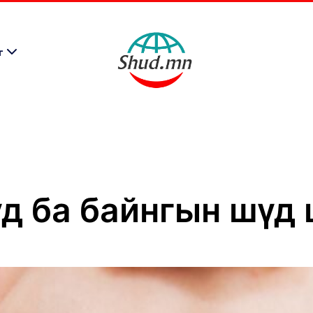
г
д ба байнгын шүд