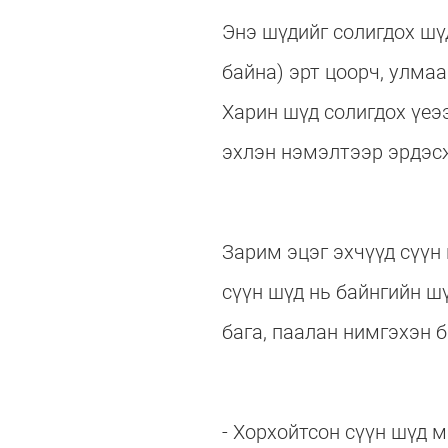
Энэ шүдийг солигдох шү
байна) эрт цоорч, улма
Харин шүд солигдох үеээ
эхлэн нэмэлтээр эрдэсж
Зарим эцэг эхчүүд сүүн 
сүүн шүд нь байнгийн ш
бага, паалан нимгэхэн 
- Хорхойтсон сүүн шүд м