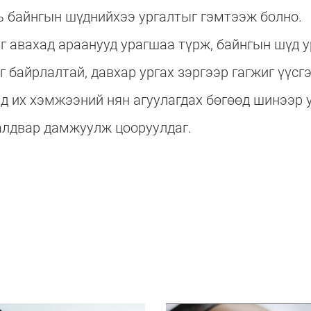
нь байнгын шүднийхээ ургалтыг гэмтээж болно.
г авахад араанууд урагшаа түрж, байнгын шүд у
 байрлалтай, давхар ургах зэргээр гагжиг үүсгэ
нд их хэмжээний нян агуулагдах бөгөөд шинээр 
алдвар дамжуулж цооруулдаг.