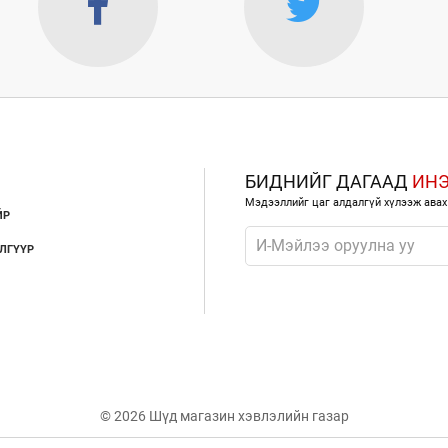
БИДНИЙГ ДАГААД
ИН
Мэдээллийг цаг алдалгүй хүлээж авах
ЙР
ЛГҮҮР
© 2026 Шүд магазин хэвлэлийн газар