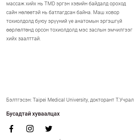
массаж хийх нь TMD эргэн хэвийн байдалд ороход
сайн нөлөөтэй нь батлагдсан байна. Маш ховор
тохиолдолд буюу эрүүний үе анатомын эргэшгүй
өөрлөлтөнд орсон тохиолдолд мэс заслын эмчилгээг
хийх заалттай.
Бэлтгэсэн: Taipei Medical University, докторант Т.Учрал
Бусадтай хуваалцах