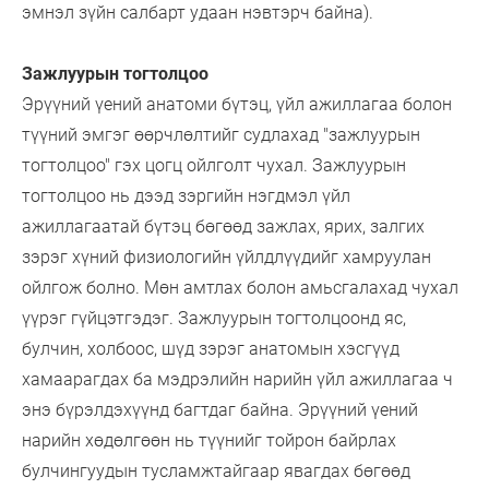
эмнэл зүйн салбарт удаан нэвтэрч байна).
Зажлуурын тогтолцоо
Эрүүний үений анатоми бүтэц, үйл ажиллагаа болон
түүний эмгэг өөрчлөлтийг судлахад "зажлуурын
тогтолцоо" гэх цогц ойлголт чухал. Зажлуурын
тогтолцоо нь дээд зэргийн нэгдмэл үйл
ажиллагаатай бүтэц бөгөөд зажлах, ярих, залгих
зэрэг хүний физиологийн үйлдлүүдийг хамруулан
ойлгож болно. Мөн амтлах болон амьсгалахад чухал
үүрэг гүйцэтгэдэг. Зажлуурын тогтолцоонд яс,
булчин, холбоос, шүд зэрэг анатомын хэсгүүд
хамаарагдах ба мэдрэлийн нарийн үйл ажиллагаа ч
энэ бүрэлдэхүүнд багтдаг байна. Эрүүний үений
нарийн хөдөлгөөн нь түүнийг тойрон байрлах
булчингуудын тусламжтайгаар явагдах бөгөөд