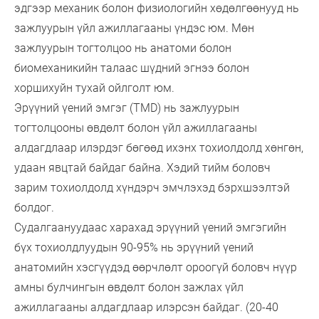
эдгээр механик болон физиологийн хөдөлгөөнууд нь
зажлуурын үйл ажиллагааны үндэс юм. Мөн
зажлуурын тогтолцоо нь анатоми болон
биомеханикийн талаас шүдний эгнээ болон
хоршихуйн тухай ойлголт юм.
Эрүүний үений эмгэг (TMD) нь зажлуурын
тогтолцооны өвдөлт болон үйл ажиллагааны
алдагдлаар илэрдэг бөгөөд ихэнх тохиолдолд хөнгөн,
удаан явцтай байдаг байна. Хэдий тийм боловч
зарим тохиолдолд хүндэрч эмчлэхэд бэрхшээлтэй
болдог.
Судалгаануудаас харахад эрүүний үений эмгэгийн
бүх тохиолдлуудын 90-95% нь эрүүний үений
анатомийн хэсгүүдэд өөрчлөлт ороогүй боловч нүүр
амны булчингын өвдөлт болон зажлах үйл
ажиллагааны алдагдлаар илэрсэн байдаг. (20-40