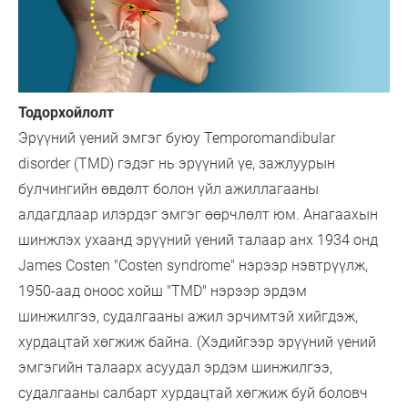
Тодорхойлолт
Эрүүний үений эмгэг буюу Temporomandibular
disorder (TMD) гэдэг нь эрүүний үе, зажлуурын
булчингийн өвдөлт болон үйл ажиллагааны
алдагдлаар илэрдэг эмгэг өөрчлөлт юм. Анагаахын
шинжлэх ухаанд эрүүний үений талаар анх 1934 онд
James Costen "Costen syndrome" нэрээр нэвтрүүлж,
1950-аад оноос хойш "TMD" нэрээр эрдэм
шинжилгээ, судалгааны ажил эрчимтэй хийгдэж,
хурдацтай хөгжиж байна. (Хэдийгээр эрүүний үений
эмгэгийн талаарх асуудал эрдэм шинжилгээ,
судалгааны салбарт хурдацтай хөгжиж буй боловч