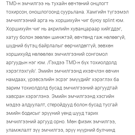
TMD-н эмчилгээ нь тухайн өвчтөний онцлогт
тохирсон, оношлогоонд суурьлана. Хамгийн түгээмэл
эмчилгээний арга нь хоршихуйн чиг буюу splint юм.
Хоршихуйн чиг нь акрилийн хуванцараар хийгддэг,
хатуу болон зөөлөн шинжтэй, өвчтөнд гаж нөлөөгүй,
шүдний бүтэц байрлалыг өөрчилдөггүй, зөвхөн
хоршихуйд нөлөөлөх эмчилгээний сонгомол
аргуудын нэг юм. /Гэхдээ TMD-н бүх тохиолдолд
хэрэглэхгүй/. Эмийн эмчилгээнд ихэвчлэн өвчин
намдаах, үрэвсэлийн эсрэг эмүүдийг хэрэглэх ба
зарим тохиолдолд бусад эмчилгээний аргуудтай
хавсран хэрэглэнэ. Эмийн эмчилгээнд хэсгийн
мэдээ алдуулалт, стеройдууд болон бусад тусгай
эмийн бодисыг эрүүний үенд шууд тарих
эмчилгээний аргууд орно. Мөн физик эмчилгээ,
уламжлалт зүү эмчилгээ, эрүү нүүрний булчинд