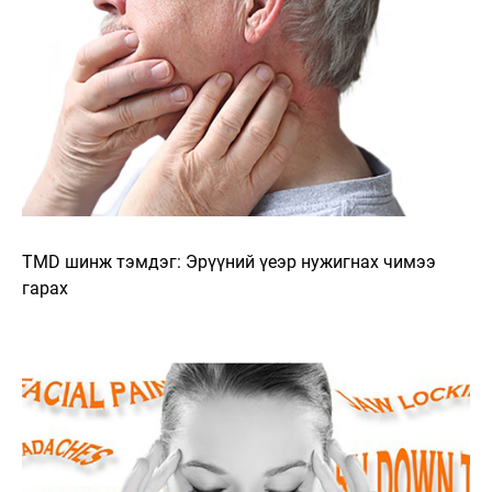
TMD шинж тэмдэг: Эрүүний үеэр нужигнах чимээ
гарах