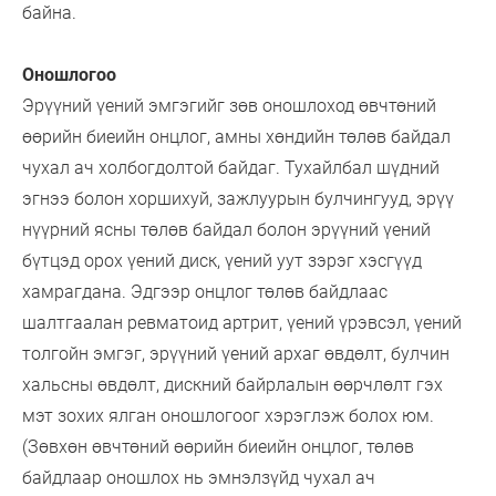
байна.
Оношлогоо
Эрүүний үений эмгэгийг зөв оношлоход өвчтөний
өөрийн биеийн онцлог, амны хөндийн төлөв байдал
чухал ач холбогдолтой байдаг. Тухайлбал шүдний
эгнээ болон хоршихуй, зажлуурын булчингууд, эрүү
нүүрний ясны төлөв байдал болон эрүүний үений
бүтцэд орох үений диск, үений уут зэрэг хэсгүүд
хамрагдана. Эдгээр онцлог төлөв байдлаас
шалтгаалан ревматоид артрит, үений үрэвсэл, үений
толгойн эмгэг, эрүүний үений архаг өвдөлт, булчин
хальсны өвдөлт, дискний байрлалын өөрчлөлт гэх
мэт зохих ялган оношлогоог хэрэглэж болох юм.
(Зөвхөн өвчтөний өөрийн биеийн онцлог, төлөв
байдлаар оношлох нь эмнэлзүйд чухал ач