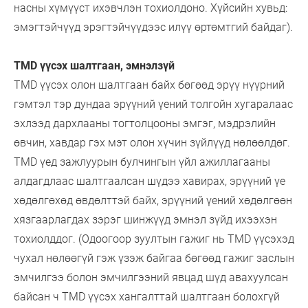
насны хүмүүст ихэвчлэн тохиолдоно. Хүйсийн хувьд:
эмэгтэйчүүд эрэгтэйчүүдээс илүү өртөмтгий байдаг).
TMD үүсэх шалтгаан, эмнэлзүй
TMD үүсэх олон шалтгаан байх бөгөөд эрүү нүүрний
гэмтэл тэр дундаа эрүүний үений толгойн хугаралаас
эхлээд дархлааны тогтолцооны эмгэг, мэдрэлийн
өвчин, хавдар гэх мэт олон хүчин зүйлүүд нөлөөлдөг.
TMD үед зажлуурын булчингын үйл ажиллагааны
алдагдлаас шалтгаалсан шүдээ хавирах, эрүүний үе
хөдөлгөхөд өвдөлттэй байх, эрүүний үений хөдөлгөөн
хязгаарлагдах зэрэг шинжүүд эмнэл зүйд ихээхэн
тохиолддог. (Одоогоор зуултын гажиг нь TMD үүсэхэд
чухал нөлөөгүй гэж үзэж байгаа бөгөөд гажиг заслын
эмчилгээ болон эмчилгээний явцад шүд авахуулсан
байсан ч TMD үүсэх хангалттай шалтгаан болохгүй