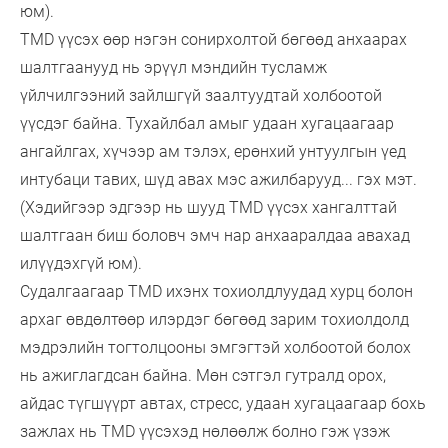
юм).
TMD үүсэх өөр нэгэн сонирхолтой бөгөөд анхаарах
шалтгаанууд нь эрүүл мэндийн тусламж
үйлчилгээний зайлшгүй заалтуудтай холбоотой
үүсдэг байна. Тухайлбал амыг удаан хугацаагаар
ангайлгах, хүчээр ам тэлэх, ерөнхий унтуулгын үед
интубаци тавих, шүд авах мэс ажилбарууд... гэх мэт.
(Хэдийгээр эдгээр нь шууд TMD үүсэх хангалттай
шалтгаан биш боловч эмч нар анхааралдаа авахад
илүүдэхгүй юм).
Судалгаагаар TMD ихэнх тохиолдлуудад хурц болон
архаг өвдөлтөөр илэрдэг бөгөөд зарим тохиолдолд
мэдрэлийн тогтолцооны эмгэгтэй холбоотой болох
нь ажиглагдсан байна. Мөн сэтгэл гутралд орох,
айдас түгшүүрт автах, стресс, удаан хугацаагаар бохь
зажлах нь TMD үүсэхэд нөлөөлж болно гэж үзэж