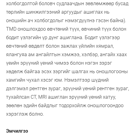
холбогдолтой боловч судлаачдын зөвлөмжөөр бусад
төрлийн шинжилгээний аргуудыг ашиглах нь
оношийн ач холбогдолыг нэмэгдүүлнэ гэсэн байна).
TMD оношлохдоо өвчтөний түүх, өвчиний түүх болон
бодит үзлэгийн үр дүнг ашиглана. Бодит үзлэгээр
өвчтөний өвдөлт болон зажлах үйлийн хямрал,
ялангуяа ам ангайлтын хэмжээ, хэлбэр, ангайх хаах
үеийн эрүүний үений чимээ болон нэгэн зэрэг
хөдөлж байгаа эсэх зэргийг шалгах нь оношлогооны
хамгийн чухал хэсэг юм. Нэмэлтээр шүдний
дэлгэмэл рентген зураг, эрүүний үений рентген зураг,
тухайлсан CT, MRI ашиглан эрүүний үений хатуу,
зөөлөн эдийн байдлыг тодорхойлж оношлогоондоо
хэрэглэж болно.
Эмчилгээ