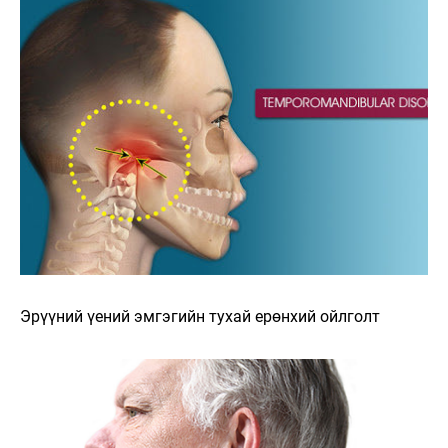
Эрүүний үений эмгэгийн тухай ерөнхий ойлголт