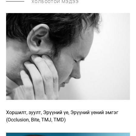
ХОЛБООТОЙ МЭДЭЭ
Хоршилт, зуулт, Эрүүний үе, Эрүүний үений эмгэг
(Occlusion, Bite, TMJ, TMD)